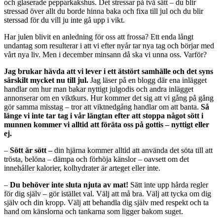
och glaserade pepparkakshus. Det stressar på två sätt – du blir
stressad över allt du borde hinna baka och fixa till jul och du blir
sterssad för du vill ju inte gå upp i vikt.
Har julen blivit en anledning för oss att frossa? Ett enda långt
undantag som resulterar i att vi efter nyår tar nya tag och börjar med
vårt nya liv. Men i december minsann då ska vi unna oss. Varför?
Jag brukar hävda att vi lever i ett ätstört samhälle och det syns
särskilt mycket nu till jul.
Jag läser på en blogg där ena inlägget
handlar om hur man bakar nyttigt julgodis och andra inlägget
annonserar om en viktkurs. Hur kommer det sig att vi gång på gång
gör samma misstag – tror att viktnedgång handlar om att banta.
Så
länge vi inte tar tag i vår längtan efter att stoppa något sött i
munnen kommer vi alltid att föräta oss på gottis – nyttigt eller
ej.
–
Sött är sött –
din hjärna kommer alltid att använda det söta till att
trösta, belöna – dämpa och förhöja känslor – oavsett om det
innehåller kalorier, kolhydrater är arteget eller inte.
–
Du behöver inte sluta njuta av mat!
Sätt inte upp hårda regler
för dig själv – gör istället val. Välj att må bra. Välj att tycka om dig
själv och din kropp. Välj att behandla dig själv med respekt och ta
hand om känslorna och tankarna som ligger bakom suget.