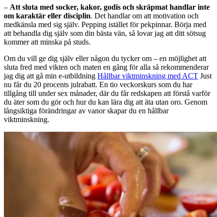
–
Att sluta med socker, kakor, godis och skräpmat handlar inte
om karaktär eller disciplin
. Det handlar om att motivation och
medkänsla med sig själv. Pepping istället för pekpinnar. Börja med
att behandla dig själv som din bästa vän, så lovar jag att ditt sötsug
kommer att minska på studs.
Om du vill ge dig själv eller någon du tycker om – en möjlighet att
sluta fred med vikten och maten en gång för alla så rekommenderar
jag dig att gå min e-utbildning
Hållbar viktminskning med ACT
Just
nu får du 20 procents julrabatt. En tio veckorskurs som du har
tillgång till under sex månader, där du får redskapen att förstå varför
du äter som du gör och hur du kan lära dig att äta utan oro. Genom
långsiktiga förändringar av vanor skapar du en hållbar
viktminskning.