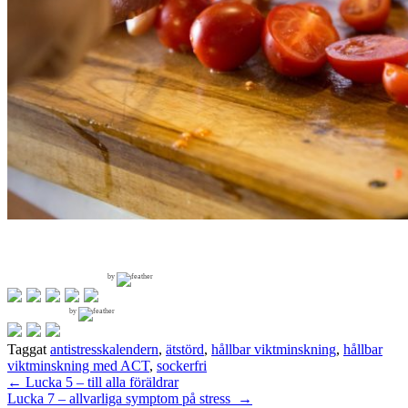
by
by
Taggat
antistresskalendern
,
ätstörd
,
hållbar viktminskning
,
hållbar
viktminskning med ACT
,
sockerfri
Inläggsnavigering
←
Lucka 5 – till alla föräldrar
Lucka 7 – allvarliga symptom på stress
→