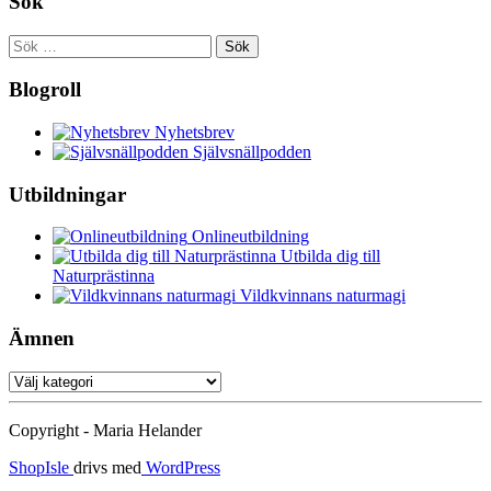
Sök
Sök
efter:
Blogroll
Nyhetsbrev
Självsnällpodden
Utbildningar
Onlineutbildning
Utbilda dig till
Naturprästinna
Vildkvinnans naturmagi
Ämnen
Ämnen
Copyright - Maria Helander
ShopIsle
drivs med
WordPress