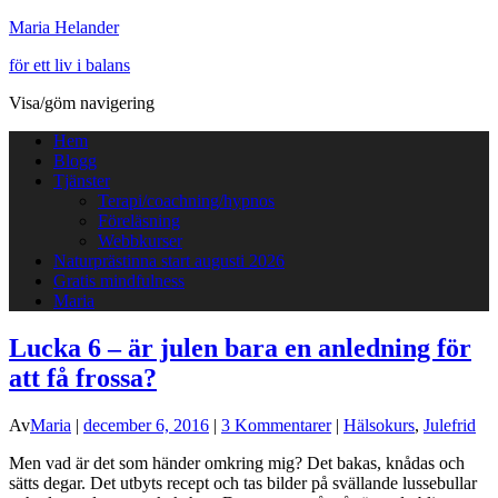
Maria Helander
för ett liv i balans
Visa/göm navigering
Hem
Blogg
Tjänster
Terapi/coachning/hypnos
Föreläsning
Webbkurser
Naturprästinna start augusti 2026
Gratis mindfulness
Maria
Lucka 6 – är julen bara en anledning för
att få frossa?
Av
Maria
|
december 6, 2016
|
3 Kommentarer
|
Hälsokurs
,
Julefrid
Men vad är det som händer omkring mig? Det bakas, knådas och
sätts degar. Det utbyts recept och tas bilder på svällande lussebullar