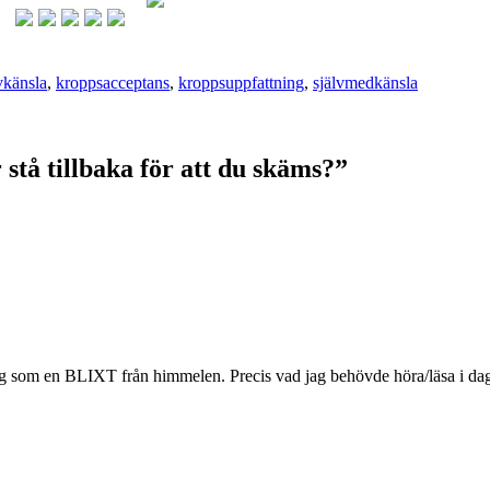
vkänsla
,
kroppsacceptans
,
kroppsuppfattning
,
självmedkänsla
stå tillbaka för att du skäms?
”
g som en BLIXT från himmelen. Precis vad jag behövde höra/läsa i da