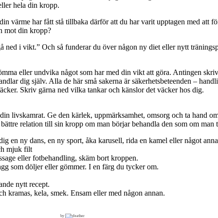
ller hela din kropp.
r din värme har fått stå tillbaka därför att du har varit upptagen med at
en mot din kropp?
å ned i vikt.” Och så funderar du över någon ny diet eller nytt tränings
mma eller undvika något som har med din vikt att göra. Antingen skrive
handlar dig själv. Alla de här små sakerna är säkerhetsbeteenden – handl
äcker. Skriv gärna ned vilka tankar och känslor det väcker hos dig.
din livskamrat. Ge den kärlek, uppmärksamhet, omsorg och ta hand om 
n bättre relation till sin kropp om man börjar behandla den som om man
g en ny dans, en ny sport, åka karusell, rida en kamel eller något annat 
h mjuk filt
ssage eller fotbehandling, skäm bort kroppen.
lagg som döljer eller gömmer. I en färg du tycker om.
ande nytt recept.
och kramas, kela, smek. Ensam eller med någon annan.
by