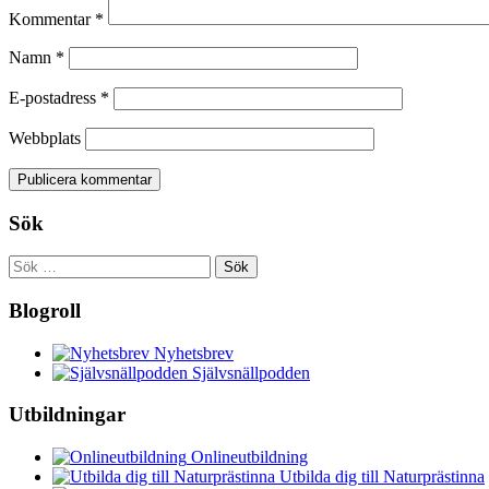
Kommentar
*
Namn
*
E-postadress
*
Webbplats
Sök
Sök
efter:
Blogroll
Nyhetsbrev
Självsnällpodden
Utbildningar
Onlineutbildning
Utbilda dig till Naturprästinna