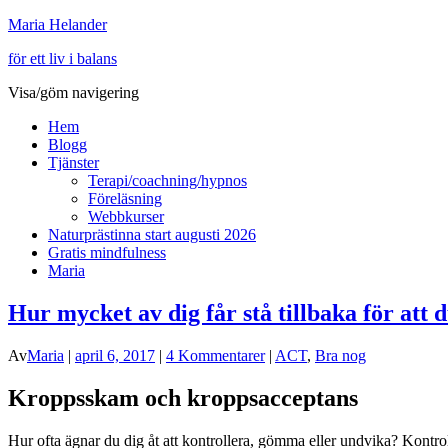
Maria Helander
för ett liv i balans
Visa/göm navigering
Hem
Blogg
Tjänster
Terapi/coachning/hypnos
Föreläsning
Webbkurser
Naturprästinna start augusti 2026
Gratis mindfulness
Maria
Hur mycket av dig får stå tillbaka för att
Av
Maria
|
april 6, 2017
|
4 Kommentarer
|
ACT
,
Bra nog
Kroppsskam och kroppsacceptans
Hur ofta ägnar du dig åt att kontrollera, gömma eller undvika? Kontrol