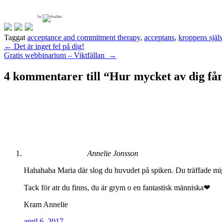
by
Taggat
acceptance and commitment therapy
,
acceptans
,
kroppens själ
Inläggsnavigering
←
Det är inget fel på dig!
Gratis webbinarium – Viktfällan
→
4 kommentarer till “
Hur mycket av dig får 
Annelie Jonsson
Hahahaha Maria där slog du huvudet på spiken. Du träffade mi
Tack för atr du finns, du är grym o en fantastisk människa❤
Kram Annelie
april 6, 2017