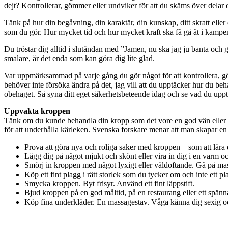
dejt? Kontrollerar, gömmer eller undviker för att du skäms över delar e
Tänk på hur din begåvning, din karaktär, din kunskap, ditt skratt elle
som du gör. Hur mycket tid och hur mycket kraft ska få gå åt i kamp
Du tröstar dig alltid i slutändan med ”Jamen, nu ska jag ju banta och g
smalare, är det enda som kan göra dig lite glad.
Var uppmärksammad på varje gång du gör något för att kontrollera, gö
behöver inte försöka ändra på det, jag vill att du upptäcker hur du be
obehaget. Så syna ditt eget säkerhetsbeteende idag och se vad du uppt
Uppvakta kroppen
Tänk om du kunde behandla din kropp som det vore en god vän eller 
för att underhålla kärleken. Svenska forskare menar att man skapar e
Prova att göra nya och roliga saker med kroppen – som att lära di
Lägg dig på något mjukt och skönt eller vira in dig i en varm oc
Smörj in kroppen med något lyxigt eller väldoftande. Gå på ma
Köp ett fint plagg i rätt storlek som du tycker om och inte ett p
Smycka kroppen. Byt frisyr. Använd ett fint läppstift.
Bjud kroppen på en god måltid, på en restaurang eller ett spänn
Köp fina underkläder. En massagestav. Våga känna dig sexig 