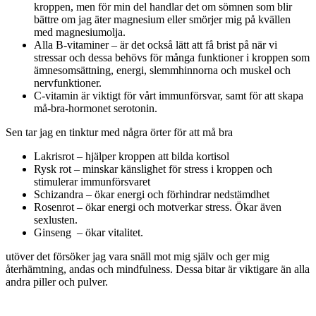
kroppen, men för min del handlar det om sömnen som blir
bättre om jag äter magnesium eller smörjer mig på kvällen
med magnesiumolja.
Alla B-vitaminer – är det också lätt att få brist på när vi
stressar och dessa behövs för många funktioner i kroppen som
ämnesomsättning, energi, slemmhinnorna och muskel och
nervfunktioner.
C-vitamin är viktigt för vårt immunförsvar, samt för att skapa
må-bra-hormonet serotonin.
Sen tar jag en tinktur med några örter för att må bra
Lakrisrot – hjälper kroppen att bilda kortisol
Rysk rot – minskar känslighet för stress i kroppen och
stimulerar immunförsvaret
Schizandra – ökar energi och förhindrar nedstämdhet
Rosenrot – ökar energi och motverkar stress. Ökar även
sexlusten.
Ginseng – ökar vitalitet.
utöver det försöker jag vara snäll mot mig själv och ger mig
återhämtning, andas och mindfulness. Dessa bitar är viktigare än alla
andra piller och pulver.