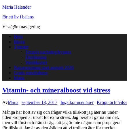
Maria Helander
för ett liv i balans
Visa/göm navigering
Hem
Blogg
Tjänster
Terapi/coachning/hypnos
Föreläsning
Webbkurser
Naturprästinna start augusti 2026
Gratis mindfulness
Maria
Vitamin- och mineralboost vid stress
Av
Maria
|
september 18, 2017
|
Inga kommentarer
|
Kropp och hälsa
Många har hört av sig och frågar vilka tillskott jag äter nu under
tiden kroppen är utsatt för extra stress. Jag berättar gärna om det,
men vill först och främst säga att jag är inte någon som propagerar
för tillskott. Jag är av den åsikten att vi troligen äter för mycket