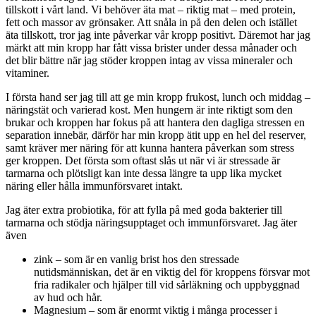
tillskott i vårt land. Vi behöver äta mat – riktig mat – med protein,
fett och massor av grönsaker. Att snåla in på den delen och istället
äta tillskott, tror jag inte påverkar vår kropp positivt. Däremot har jag
märkt att min kropp har fått vissa brister under dessa månader och
det blir bättre när jag stöder kroppen intag av vissa mineraler och
vitaminer.
I första hand ser jag till att ge min kropp frukost, lunch och middag –
näringstät och varierad kost. Men hungern är inte riktigt som den
brukar och kroppen har fokus på att hantera den dagliga stressen en
separation innebär, därför har min kropp ätit upp en hel del reserver,
samt kräver mer näring för att kunna hantera påverkan som stress
ger kroppen. Det första som oftast slås ut när vi är stressade är
tarmarna och plötsligt kan inte dessa längre ta upp lika mycket
näring eller hålla immunförsvaret intakt.
Jag äter extra probiotika, för att fylla på med goda bakterier till
tarmarna och stödja näringsupptaget och immunförsvaret. Jag äter
även
zink – som är en vanlig brist hos den stressade
nutidsmänniskan, det är en viktig del för kroppens försvar mot
fria radikaler och hjälper till vid sårläkning och uppbyggnad
av hud och hår.
Magnesium – som är enormt viktig i många processer i