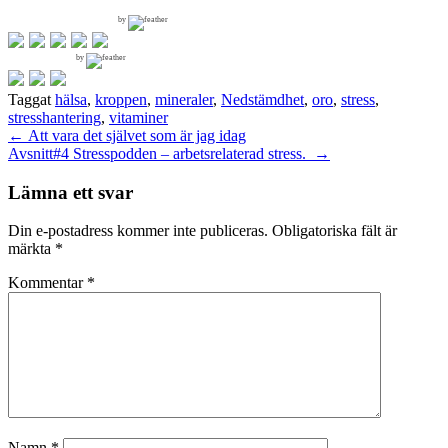
by
by
Taggat
hälsa
,
kroppen
,
mineraler
,
Nedstämdhet
,
oro
,
stress
,
stresshantering
,
vitaminer
Inläggsnavigering
←
Att vara det självet som är jag idag
Avsnitt#4 Stresspodden – arbetsrelaterad stress.
→
Lämna ett svar
Din e-postadress kommer inte publiceras.
Obligatoriska fält är
märkta
*
Kommentar
*
Namn
*