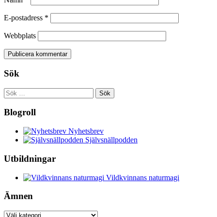
E-postadress
*
Webbplats
Sök
Sök
efter:
Blogroll
Nyhetsbrev
Självsnällpodden
Utbildningar
Vildkvinnans naturmagi
Ämnen
Ämnen