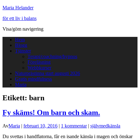
Maria Helander
för ett liv i balans
Visa/göm navigering
Hem
Blogg
Tjänster
Terapi/coachning/hypnos
Föreläsning
Webbkurser
Naturprästinna start augusti 2026
Gratis mindfulness
Maria
Etikett:
barn
Fy skäms! Om barn och skam.
Av
Maria
|
februari 10, 2016
|
1 kommentar
|
självmedkänsla
Du svettas i handflatorna, får en isande känsla i magen och önskar