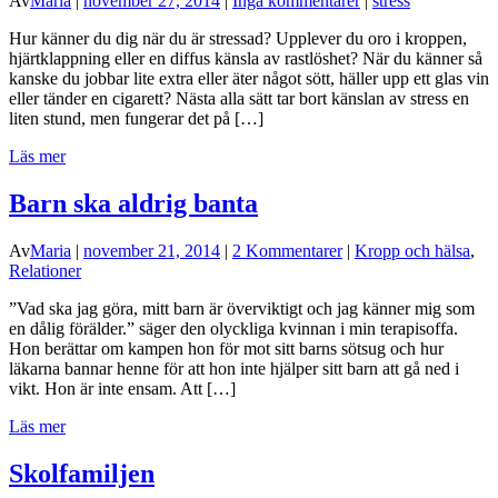
Av
Maria
|
november 27, 2014
|
Inga kommentarer
|
stress
Hur känner du dig när du är stressad? Upplever du oro i kroppen,
hjärtklappning eller en diffus känsla av rastlöshet? När du känner så
kanske du jobbar lite extra eller äter något sött, häller upp ett glas vin
eller tänder en cigarett? Nästa alla sätt tar bort känslan av stress en
liten stund, men fungerar det på […]
Läs mer
Barn ska aldrig banta
Av
Maria
|
november 21, 2014
|
2 Kommentarer
|
Kropp och hälsa
,
Relationer
”Vad ska jag göra, mitt barn är överviktigt och jag känner mig som
en dålig förälder.” säger den olyckliga kvinnan i min terapisoffa.
Hon berättar om kampen hon för mot sitt barns sötsug och hur
läkarna bannar henne för att hon inte hjälper sitt barn att gå ned i
vikt. Hon är inte ensam. Att […]
Läs mer
Skolfamiljen