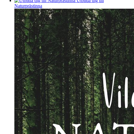
Utbilda dig till
Naturprästinna