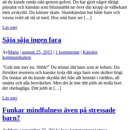
att du kunde ramla rakt genom golvet. Du har gjort något riktigt
pinsamt och känslan som blixtsnabbt tar över din kropp är välbekant
men avskydd. Du känner skam. Skamkänslan har både barn och
vuxna svårt att stå ut med. Hos små barn ser […]
Läs mer
Såja såja ingen fara
Av
Maria
|
augusti 25, 2015
|
1 kommentar
|
Känslor
,
kommunikation
”Gråt inte mer nu. Shhh!” Du tröstar ditt barn som är ledsen. Du
försöker resonera och kanske tysta ditt arga barn som skriker högt.
Du önskar att du kunde skydda det från allt hemskt i världen, all
smärta och alla besvikelser. Men det är inte ditt jobb att trolla bort
det obehagliga. Ditt jobb är […]
Läs mer
Funkar mindfulness även på stressade
barn?