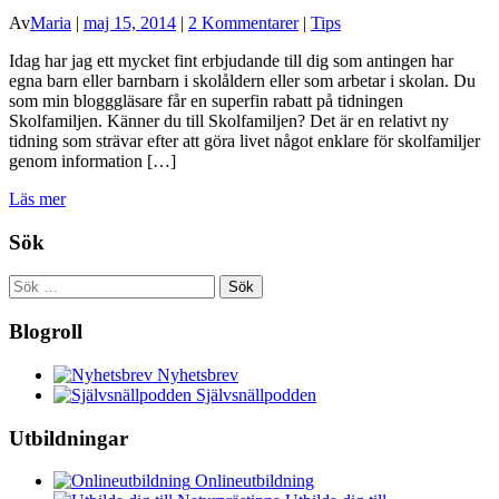
Av
Maria
|
maj 15, 2014
|
2 Kommentarer
|
Tips
Idag har jag ett mycket fint erbjudande till dig som antingen har
egna barn eller barnbarn i skolåldern eller som arbetar i skolan. Du
som min blogggläsare får en superfin rabatt på tidningen
Skolfamiljen. Känner du till Skolfamiljen? Det är en relativt ny
tidning som strävar efter att göra livet något enklare för skolfamiljer
genom information […]
Läs mer
Sök
Sök
efter:
Blogroll
Nyhetsbrev
Självsnällpodden
Utbildningar
Onlineutbildning