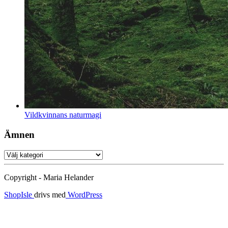
Vildkvinnans naturmagi
Ämnen
Ämnen
Copyright - Maria Helander
ShopIsle
drivs med
WordPress