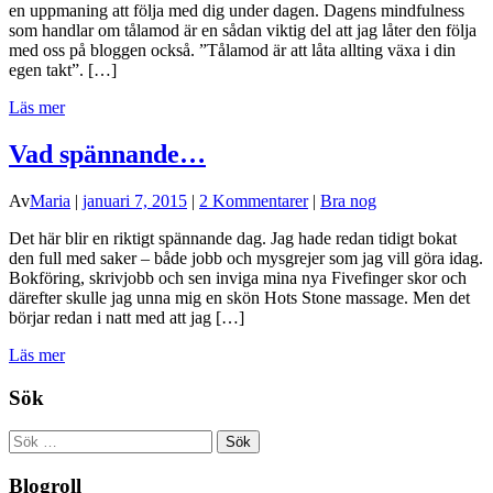
en uppmaning att följa med dig under dagen. Dagens mindfulness
som handlar om tålamod är en sådan viktig del att jag låter den följa
med oss på bloggen också. ”Tålamod är att låta allting växa i din
egen takt”. […]
Läs mer
Vad spännande…
Av
Maria
|
januari 7, 2015
|
2 Kommentarer
|
Bra nog
Det här blir en riktigt spännande dag. Jag hade redan tidigt bokat
den full med saker – både jobb och mysgrejer som jag vill göra idag.
Bokföring, skrivjobb och sen inviga mina nya Fivefinger skor och
därefter skulle jag unna mig en skön Hots Stone massage. Men det
börjar redan i natt med att jag […]
Läs mer
Sök
Sök
efter:
Blogroll