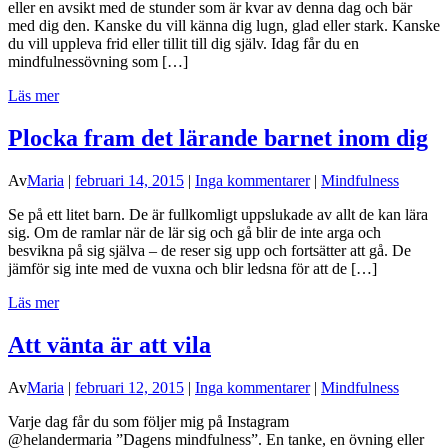
eller en avsikt med de stunder som är kvar av denna dag och bär
med dig den. Kanske du vill känna dig lugn, glad eller stark. Kanske
du vill uppleva frid eller tillit till dig själv. Idag får du en
mindfulnessövning som […]
Läs mer
Plocka fram det lärande barnet inom dig
Av
Maria
|
februari 14, 2015
|
Inga kommentarer
|
Mindfulness
Se på ett litet barn. De är fullkomligt uppslukade av allt de kan lära
sig. Om de ramlar när de lär sig och gå blir de inte arga och
besvikna på sig själva – de reser sig upp och fortsätter att gå. De
jämför sig inte med de vuxna och blir ledsna för att de […]
Läs mer
Att vänta är att vila
Av
Maria
|
februari 12, 2015
|
Inga kommentarer
|
Mindfulness
Varje dag får du som följer mig på Instagram
@helandermaria ”Dagens mindfulness”. En tanke, en övning eller