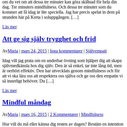
om du vet om att dessa tre minuter kan göra skillnad för hela din
dag. Tre minuters mindfulness. Och dessa tre minuter som du
kommer att få idag är lite speciella. Jag har precis spelat in dem på
stranden här på Kreta i soluppgången. […]
Läs mer
Att ge sig själv trygghet och frid
Av
Maria
|
mars 24, 2015
|
Inga kommentarer
|
Självempati
Idag vill jag prata om en underbar övning som hjälper dig att skapa
självmedkänsla hos dig själv. Den är så enkel, tar inte lång tid, men
är oerhört effektiv. Den har utvecklats genom mindfulness och för
att vi ska lära oss att respektera oss själva och ge oss den empatin vi
så innerligt behöver. Du […]
Läs mer
Mindful måndag
Av
Maria
|
mars 16, 2015
|
2 Kommentarer
|
Mindfulness
Hur vill du må eller känna dig resten av dagen? Bestäm en intention