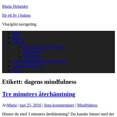
Maria Helander
för ett liv i balans
Visa/göm navigering
Hem
Blogg
Tjänster
Terapi/coachning/hypnos
Föreläsning
Webbkurser
Naturprästinna start augusti 2026
Gratis mindfulness
Maria
Etikett:
dagens mindfulness
Tre minuters återhämtning
Av
Maria
|
maj 25, 2016
|
Inga kommentarer
|
Mindfulness
Hinner du med 3 minuters återhämtning? Du kanske hinner med det