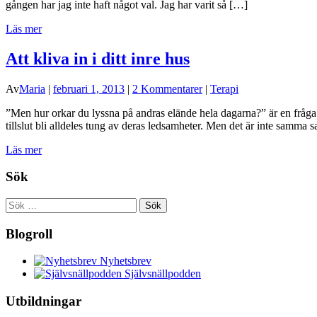
gången har jag inte haft något val. Jag har varit så […]
Läs mer
Att kliva in i ditt inre hus
Av
Maria
|
februari 1, 2013
|
2 Kommentarer
|
Terapi
”Men hur orkar du lyssna på andras elände hela dagarna?” är en fråga so
tillslut bli alldeles tung av deras ledsamheter. Men det är inte samma 
Läs mer
Sök
Sök
efter:
Blogroll
Nyhetsbrev
Självsnällpodden
Utbildningar