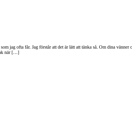
m jag ofta får. Jag förstår att det är lätt att tänka så. Om dina vänner
sak när […]