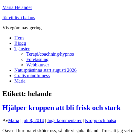
Maria Helander
för ett liv i balans
Visa/göm navigering
Hem
Blogg
Tjänster
Terapi/coachning/hypnos
Föreläsning
Webbkurser
Naturprästinna start augusti 2026
Gratis mindfulness
Maria
Etikett:
helande
Hjälper kroppen att bli frisk och stark
Av
Maria
|
juli 8, 2014
|
Inga kommentarer
|
Kropp och hälsa
Oavsett hur bra vi sköter oss, så blir vi sjuka ibland. Trots att jag vet 