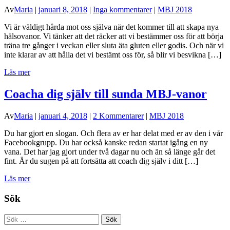
Av
Maria
|
januari 8, 2018
|
Inga kommentarer
|
MBJ 2018
Vi är väldigt hårda mot oss själva när det kommer till att skapa nya
hälsovanor. Vi tänker att det räcker att vi bestämmer oss för att börja
träna tre gånger i veckan eller sluta äta gluten eller godis. Och när vi
inte klarar av att hålla det vi bestämt oss för, så blir vi besvikna […]
Läs mer
Coacha dig själv till sunda MBJ-vanor
Av
Maria
|
januari 4, 2018
|
2 Kommentarer
|
MBJ 2018
Du har gjort en slogan. Och flera av er har delat med er av den i vår
Facebookgrupp. Du har också kanske redan startat igång en ny
vana. Det har jag gjort under två dagar nu och än så länge går det
fint. Är du sugen på att fortsätta att coach dig själv i ditt […]
Läs mer
Sök
Sök
efter: