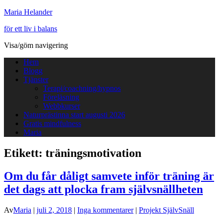
Maria Helander
för ett liv i balans
Visa/göm navigering
Hem
Blogg
Tjänster
Terapi/coachning/hypnos
Föreläsning
Webbkurser
Naturprästinna start augusti 2026
Gratis mindfulness
Maria
Etikett:
träningsmotivation
Om du får dåligt samvete inför träning är
det dags att plocka fram självsnällheten
Av
Maria
|
juli 2, 2018
|
Inga kommentarer
|
Projekt SjälvSnäll