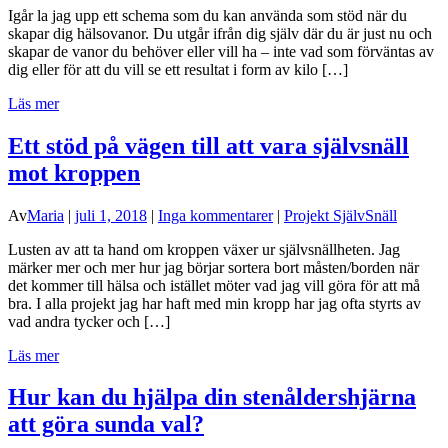
Igår la jag upp ett schema som du kan använda som stöd när du
skapar dig hälsovanor. Du utgår ifrån dig själv där du är just nu och
skapar de vanor du behöver eller vill ha – inte vad som förväntas av
dig eller för att du vill se ett resultat i form av kilo […]
Läs mer
Ett stöd på vägen till att vara självsnäll
mot kroppen
Av
Maria
|
juli 1, 2018
|
Inga kommentarer
|
Projekt SjälvSnäll
Lusten av att ta hand om kroppen växer ur självsnällheten. Jag
märker mer och mer hur jag börjar sortera bort måsten/borden när
det kommer till hälsa och istället möter vad jag vill göra för att må
bra. I alla projekt jag har haft med min kropp har jag ofta styrts av
vad andra tycker och […]
Läs mer
Hur kan du hjälpa din stenåldershjärna
att göra sunda val?