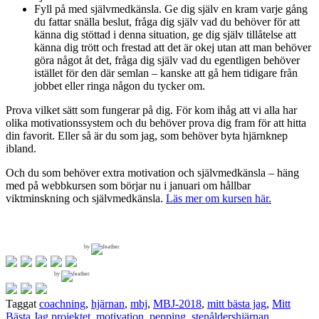
Fyll på med självmedkänsla. Ge dig själv en kram varje gång
du fattar snälla beslut, fråga dig själv vad du behöver för att
känna dig stöttad i denna situation, ge dig själv tillåtelse att
känna dig trött och frestad att det är okej utan att man behöver
göra något åt det, fråga dig själv vad du egentligen behöver
istället för den där semlan – kanske att gå hem tidigare från
jobbet eller ringa någon du tycker om.
Prova vilket sätt som fungerar på dig. För kom ihåg att vi alla har
olika motivationssystem och du behöver prova dig fram för att hitta
din favorit. Eller så är du som jag, som behöver byta hjärnknep
ibland.
Och du som behöver extra motivation och självmedkänsla – häng
med på webbkursen som börjar nu i januari om hållbar
viktminskning och självmedkänsla.
Läs mer om kursen här.
by
by
Taggat
coachning
,
hjärnan
,
mbj
,
MBJ-2018
,
mitt bästa jag
,
Mitt
Bästa Jag projektet
,
motivation
,
pepping
,
stenåldershjärnan
,