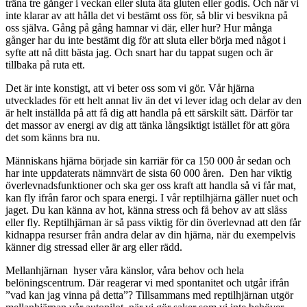
träna tre gånger i veckan eller sluta äta gluten eller godis. Och när vi
inte klarar av att hålla det vi bestämt oss för, så blir vi besvikna på
oss själva. Gång på gång hamnar vi där, eller hur? Hur många
gånger har du inte bestämt dig för att sluta eller börja med något i
syfte att nå ditt bästa jag. Och snart har du tappat sugen och är
tillbaka på ruta ett.
Det är inte konstigt, att vi beter oss som vi gör. Vår hjärna
utvecklades för ett helt annat liv än det vi lever idag och delar av den
är helt inställda på att få dig att handla på ett särskilt sätt. Därför tar
det massor av energi av dig att tänka långsiktigt istället för att göra
det som känns bra nu.
Människans hjärna började sin karriär för ca 150 000 år sedan och
har inte uppdaterats nämnvärt de sista 60 000 åren. Den har viktig
överlevnadsfunktioner och ska ger oss kraft att handla så vi får mat,
kan fly ifrån faror och spara energi. I vår reptilhjärna gäller nuet och
jaget. Du kan känna av hot, känna stress och få behov av att slåss
eller fly. Reptilhjärnan är så pass viktig för din överlevnad att den får
kidnappa resurser från andra delar av din hjärna, när du exempelvis
känner dig stressad eller är arg eller rädd.
Mellanhjärnan hyser våra känslor, våra behov och hela
belöningscentrum. Där reagerar vi med spontanitet och utgår ifrån
”vad kan jag vinna på detta”? Tillsammans med reptilhjärnan utgör