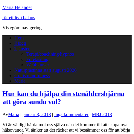
Maria Helander
för ett liv i balans
Visa/göm navigering
Hem
Blogg
Tjänster
Terapi/coachning/hypnos
Föreläsning
Webbkurser
Naturprästinna start augusti 2026
Gratis mindfulness
Maria
Hur kan du hjälpa din stenåldershjärna
att göra sunda val?
Av
Maria
|
januari 8, 2018
|
Inga kommentarer
|
MBJ 2018
Vi är väldigt hårda mot oss själva när det kommer till att skapa nya
hälsovanor. Vi tänker att det räcker att vi bestämmer oss för att börja