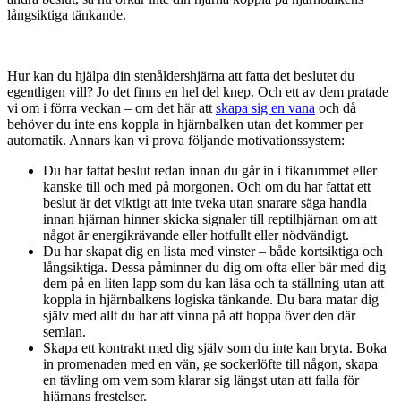
långsiktiga tänkande.
Hur kan du hjälpa din stenåldershjärna att fatta det beslutet du
egentligen vill? Jo det finns en hel del knep. Och ett av dem pratade
vi om i förra veckan – om det här att
skapa sig en vana
och då
behöver du inte ens koppla in hjärnbalken utan det kommer per
automatik. Annars kan vi prova följande motivationssystem:
Du har fattat beslut redan innan du går in i fikarummet eller
kanske till och med på morgonen. Och om du har fattat ett
beslut är det viktigt att inte tveka utan snarare säga handla
innan hjärnan hinner skicka signaler till reptilhjärnan om att
något är energikrävande eller hotfullt eller nödvändigt.
Du har skapat dig en lista med vinster – både kortsiktiga och
långsiktiga. Dessa påminner du dig om ofta eller bär med dig
dem på en liten lapp som du kan läsa och ta ställning utan att
koppla in hjärnbalkens logiska tänkande. Du bara matar dig
själv med allt du har att vinna på att hoppa över den där
semlan.
Skapa ett kontrakt med dig själv som du inte kan bryta. Boka
in promenaden med en vän, ge sockerlöfte till någon, skapa
en tävling om vem som klarar sig längst utan att falla för
hjärnans frestelser.