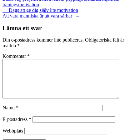
träningsmotivation
Inläggsnavigering
←
Dags att ge dig själv lite motivation
Att vara människa är att vara sårbar
→
Lämna ett svar
Din e-postadress kommer inte publiceras.
Obligatoriska fält är
märkta
*
Kommentar
*
Namn
*
E-postadress
*
Webbplats