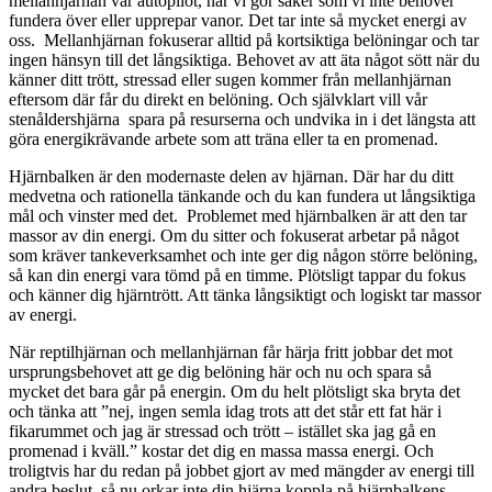
mellanhjärnan vår autopilot, när vi gör saker som vi inte behöver
fundera över eller upprepar vanor. Det tar inte så mycket energi av
oss. Mellanhjärnan fokuserar alltid på kortsiktiga belöningar och tar
ingen hänsyn till det långsiktiga. Behovet av att äta något sött när du
känner ditt trött, stressad eller sugen kommer från mellanhjärnan
eftersom där får du direkt en belöning. Och självklart vill vår
stenåldershjärna spara på resurserna och undvika in i det längsta att
göra energikrävande arbete som att träna eller ta en promenad.
Hjärnbalken är den modernaste delen av hjärnan. Där har du ditt
medvetna och rationella tänkande och du kan fundera ut långsiktiga
mål och vinster med det. Problemet med hjärnbalken är att den tar
massor av din energi. Om du sitter och fokuserat arbetar på något
som kräver tankeverksamhet och inte ger dig någon större belöning,
så kan din energi vara tömd på en timme. Plötsligt tappar du fokus
och känner dig hjärntrött. Att tänka långsiktigt och logiskt tar massor
av energi.
När reptilhjärnan och mellanhjärnan får härja fritt jobbar det mot
ursprungsbehovet att ge dig belöning här och nu och spara så
mycket det bara går på energin. Om du helt plötsligt ska bryta det
och tänka att ”nej, ingen semla idag trots att det står ett fat här i
fikarummet och jag är stressad och trött – istället ska jag gå en
promenad i kväll.” kostar det dig en massa massa energi. Och
troligtvis har du redan på jobbet gjort av med mängder av energi till
andra beslut, så nu orkar inte din hjärna koppla på hjärnbalkens