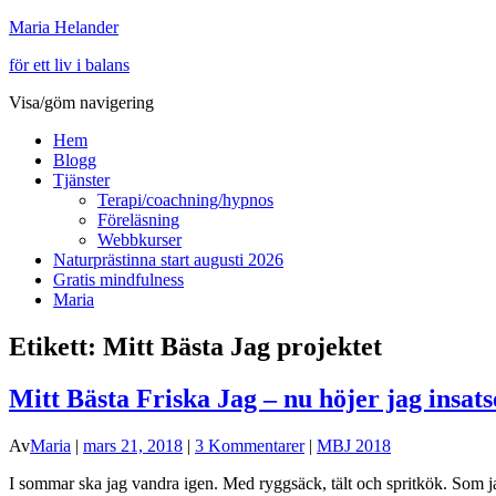
Maria Helander
för ett liv i balans
Visa/göm navigering
Hem
Blogg
Tjänster
Terapi/coachning/hypnos
Föreläsning
Webbkurser
Naturprästinna start augusti 2026
Gratis mindfulness
Maria
Etikett:
Mitt Bästa Jag projektet
Mitt Bästa Friska Jag – nu höjer jag insats
Av
Maria
|
mars 21, 2018
|
3 Kommentarer
|
MBJ 2018
I sommar ska jag vandra igen. Med ryggsäck, tält och spritkök. Som 