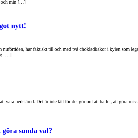
k och min […]
got nytt!
gen nuförtiden, har faktiskt till och med två chokladkakor i kylen som le
ag […]
tt vara nedstämd. Det är inte lätt för det gör ont att ha fel, att göra misst
t göra sunda val?