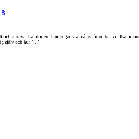
18
 nytt och oprövat framför en. Under ganska många år nu har vi tillsammans 
 sig själv och hur […]