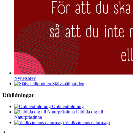
Nyhetsbrev
Självsnällpodden
Utbildningar
Onlineutbildning
Utbilda dig till
Naturprästinna
Vildkvinnans naturmagi