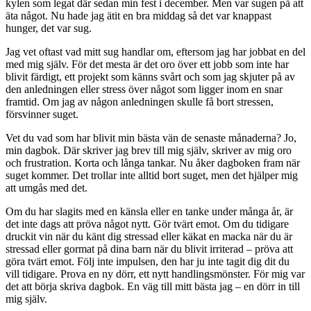
kylen som legat där sedan min fest i december. Men var sugen på att
äta något. Nu hade jag ätit en bra middag så det var knappast
hunger, det var sug.
Jag vet oftast vad mitt sug handlar om, eftersom jag har jobbat en del
med mig själv. För det mesta är det oro över ett jobb som inte har
blivit färdigt, ett projekt som känns svårt och som jag skjuter på av
den anledningen eller stress över något som ligger inom en snar
framtid. Om jag av någon anledningen skulle få bort stressen,
försvinner suget.
Vet du vad som har blivit min bästa vän de senaste månaderna? Jo,
min dagbok. Där skriver jag brev till mig själv, skriver av mig oro
och frustration. Korta och långa tankar. Nu åker dagboken fram när
suget kommer. Det trollar inte alltid bort suget, men det hjälper mig
att umgås med det.
Om du har slagits med en känsla eller en tanke under många år, är
det inte dags att pröva något nytt. Gör tvärt emot. Om du tidigare
druckit vin när du känt dig stressad eller käkat en macka när du är
stressad eller gormat på dina barn när du blivit irriterad – pröva att
göra tvärt emot. Följ inte impulsen, den har ju inte tagit dig dit du
vill tidigare. Prova en ny dörr, ett nytt handlingsmönster. För mig var
det att börja skriva dagbok. En väg till mitt bästa jag – en dörr in till
mig själv.