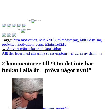
by
by
Taggat
hitta motivation
,
MBJ-2018
,
mitt bästa jag
,
Mitt Bästa Jag
projektet
,
motivation
,
pepp
,
träningsglädje
Inläggsnavigering
←
Att vara människa är att vara sårbar
Allt fler lever med allvarliga stressymptom – är du en av dem?
→
2 kommentarer till “
Om det inte har
funkat i alla år – pröva något nytt!
”
jeanette sandelin