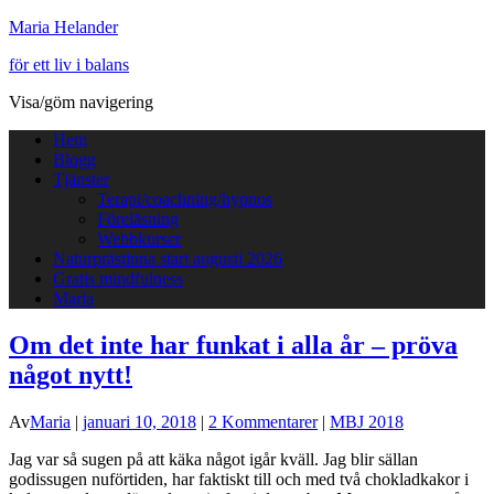
Maria Helander
för ett liv i balans
Visa/göm navigering
Hem
Blogg
Tjänster
Terapi/coachning/hypnos
Föreläsning
Webbkurser
Naturprästinna start augusti 2026
Gratis mindfulness
Maria
Om det inte har funkat i alla år – pröva
något nytt!
Av
Maria
|
januari 10, 2018
|
2 Kommentarer
|
MBJ 2018
Jag var så sugen på att käka något igår kväll. Jag blir sällan
godissugen nuförtiden, har faktiskt till och med två chokladkakor i