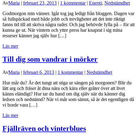
Av
Maria
|
februari 23, 2013
|
1 kommentar
|
Energi
,
Nedstämdhet
Godmorgon min vänner. Igår tog jag ledigt från bloggen. Dagen var
så fullspäckad med både jobb och trevligheter att det inte riktigt
fanns tid till att skriva några rader. Och jag behövde fylla på – för att
kunna ge ut. När vintern och yttre press har knaprat i sig mina
resurser känner jag själv hur […]
Läs mer
Till dig som vandrar i mörker
Av
Maria
|
februari 6, 2013
|
1 kommentar
|
Nedstämdhet
Hur mår du? Är det tungt att stiga ur sängen på morgonen? Blir du
lätt arg och fräser åt dina nära och kära eller gråter över att livet
känns eländigt? Hur tar du hand om dig själv när du känner dig
ledsen och nedstämd? När vi mår som sämst, så är det egentligen då
vi borde vara […]
Läs mer
Fjällräven och vinterblues