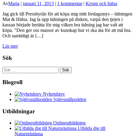
Av
Maria
|
januari 11, 2013
|
1 kommentar
|
Kropp och hälsa
Jag gick till Pressbyrån för att köpa mig mitt fredagsmys – tidningen
Mat & Hälsa. Jag la upp tidningen på disken, varpå den tjejen i
kassan började berätta för mig vilken bra tidning jag har valt att
köpa. ”Den ger oss massor av kunskap hur vi ska äta för att må bra.
Och samtidigt är […]
Läs mer
Sök
Sök
efter:
Blogroll
Nyhetsbrev
Självsnällpodden
Utbildningar
Onlineutbildning
Utbilda dig till
Naturprästinna