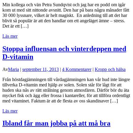
Min kollega och vän Petra Sundqvist och jag har en podd om igår
kom ut med sitt nittonde avsnitt. Den har på bara några månader fått
30 000 lyssnare, vilket är helt magiskt. En anledning till att det har
blivit så populär är att den handlar om ett angeläget ämne – stress.
Det är ett […]
Läs mer
Stoppa influensan och vinterdeppen med
D-vitamin
Av
Maria
|
september 11, 2013
|
4 Kommentarer
|
Kropp och hälsa
Från höstdagjämningen till vårdagjämningen kan vår hud inte längre
tillverka D-vitamin med hjälp av solen. Solen står för lågt för att
huden ska nås av rätt strålning genom atmosfären. Därför bör du äta
mycket fisk och ägg eller frossa i kantareller, för att tillföra ordentligt
med vitaminet. Faktum är att de flesta av oss skandinaver […]
Läs mer
Ibland får man jobba på att må bra