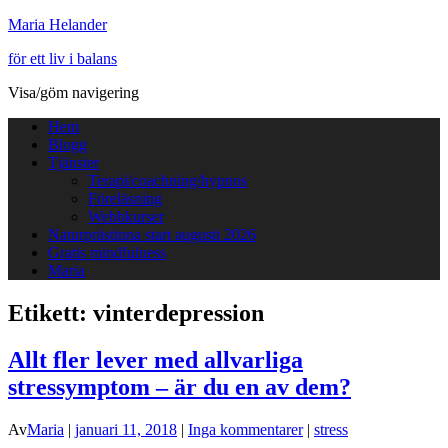
Maria Helander
för ett liv i balans
Visa/göm navigering
Hem
Blogg
Tjänster
Terapi/coachning/hypnos
Föreläsning
Webbkurser
Naturprästinna start augusti 2026
Gratis mindfulness
Maria
Etikett:
vinterdepression
Allt fler lever med allvarliga
stressymptom – är du en av dem?
Av
Maria
|
januari 11, 2018
|
Inga kommentarer
|
stress