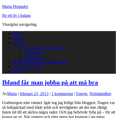
Maria Helander
för ett liv i balans
Visa/göm navigering
Hem
Blogg
Tjänster
Terapi/coachning/hypnos
Föreläsning
Webbkurser
Naturprästinna start augusti 2026
Gratis mindfulness
Maria
Ibland får man jobba på att må bra
Av
Maria
|
februari 23, 2013
|
1 kommentar
|
Energi
,
Nedstämdhet
Godmorgon min vänner. Igår tog jag ledigt från bloggen. Dagen var
så fullspäckad med både jobb och trevligheter att det inte riktigt
fanns tid till att skriva några rader. Och jag behövde fylla på – för att
kunna ge ut. När vintern och yttre press har knaprat i sig mina