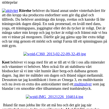
stöttepelar
Rörelse
behöver du bland annat under vinterhalvåret för
att din kropp ska producera endorfiner som gör dig glad och
tillfreds. Du behöver anstränga din kropp, svettas och kanske få lite
träningsvärk dagen därpå. En rask promenad, en kväll med dans,
yoga, ett träningspass, joggingtur eller det du tycker är roligt. Det är
många saker min kropp och jag tycker är roligt och främst mår vi bra
om vi tränar på morgonen. Därför går jag gärna upp lite extra tidigt
och tar mig genom ett mörkt och snöigt Farsta till ett spinningpass på
mitt gym.
Kost
behöver vi noga med för att se till att vi får i oss alla mineraler
och vitaminer vi behöver. Men också för att stabilisera vårt
blodsocker så vi inte vårt humör åker berg-och dalbana genom
dagen. Jag äter tre måltider om dagen och ibland något mellanmål.
Dessutom tar jag kosttillskott i form av Omega 3, en mulitivitamin
och nu även en extra dos antioxidanter med ett
multipulver
som jag
blandar i en smoothie eller tillsammans med tranbärsdryck.
Ibland får man jobba lite för att må bra och det gör jag när