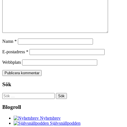
Namn
*
E-postadress
*
Webbplats
Sök
Sök
efter:
Blogroll
Nyhetsbrev
Självsnällpodden