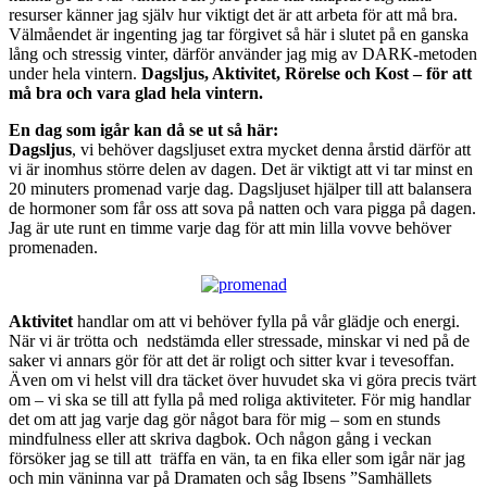
resurser känner jag själv hur viktigt det är att arbeta för att må bra.
Välmåendet är ingenting jag tar förgivet så här i slutet på en ganska
lång och stressig vinter, därför använder jag mig av DARK-metoden
under hela vintern.
Dagsljus, Aktivitet, Rörelse och Kost – för att
må bra och vara glad hela vintern.
En dag som igår kan då se ut så här:
Dagsljus
, vi behöver dagsljuset extra mycket denna årstid därför att
vi är inomhus större delen av dagen. Det är viktigt att vi tar minst en
20 minuters promenad varje dag. Dagsljuset hjälper till att balansera
de hormoner som får oss att sova på natten och vara pigga på dagen.
Jag är ute runt en timme varje dag för att min lilla vovve behöver
promenaden.
Aktivitet
handlar om att vi behöver fylla på vår glädje och energi.
När vi är trötta och nedstämda eller stressade, minskar vi ned på de
saker vi annars gör för att det är roligt och sitter kvar i tevesoffan.
Även om vi helst vill dra täcket över huvudet ska vi göra precis tvärt
om – vi ska se till att fylla på med roliga aktiviteter. För mig handlar
det om att jag varje dag gör något bara för mig – som en stunds
mindfulness eller att skriva dagbok. Och någon gång i veckan
försöker jag se till att träffa en vän, ta en fika eller som igår när jag
och min väninna var på Dramaten och såg Ibsens ”Samhällets