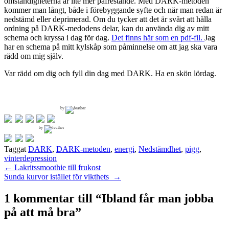
omständigheterna är lite mer påfrestande. Med DARK-metoden
kommer man långt, både i förebyggande syfte och när man redan är
nedstämd eller deprimerad. Om du tycker att det är svårt att hålla
ordning på DARK-medodens delar, kan du använda dig av mitt
schema och kryssa i dag för dag.
Det finns här som en pdf-fil.
Jag
har en schema på mitt kylskåp som påminnelse om att jag ska vara
rädd om mig själv.
Var rädd om dig och fyll din dag med DARK. Ha en skön lördag.
by
by
Taggat
DARK
,
DARK-metoden
,
energi
,
Nedstämdhet
,
pigg
,
vinterdepression
Inläggsnavigering
←
Lakritssmoothie till frukost
Sunda kurvor istället för vikthets
→
1 kommentar till “
Ibland får man jobba
på att må bra
”