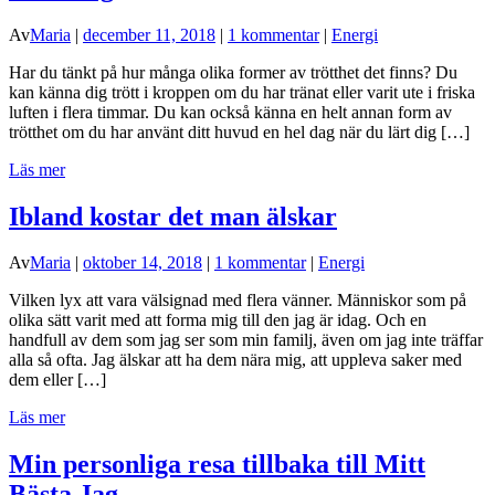
Av
Maria
|
december 11, 2018
|
1 kommentar
|
Energi
Har du tänkt på hur många olika former av trötthet det finns? Du
kan känna dig trött i kroppen om du har tränat eller varit ute i friska
luften i flera timmar. Du kan också känna en helt annan form av
trötthet om du har använt ditt huvud en hel dag när du lärt dig […]
Läs mer
Ibland kostar det man älskar
Av
Maria
|
oktober 14, 2018
|
1 kommentar
|
Energi
Vilken lyx att vara välsignad med flera vänner. Människor som på
olika sätt varit med att forma mig till den jag är idag. Och en
handfull av dem som jag ser som min familj, även om jag inte träffar
alla så ofta. Jag älskar att ha dem nära mig, att uppleva saker med
dem eller […]
Läs mer
Min personliga resa tillbaka till Mitt
Bästa Jag