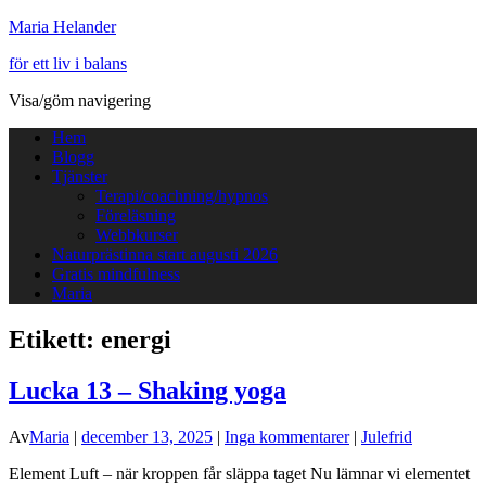
Maria Helander
för ett liv i balans
Visa/göm navigering
Hem
Blogg
Tjänster
Terapi/coachning/hypnos
Föreläsning
Webbkurser
Naturprästinna start augusti 2026
Gratis mindfulness
Maria
Etikett:
energi
Lucka 13 – Shaking yoga
Av
Maria
|
december 13, 2025
|
Inga kommentarer
|
Julefrid
Element Luft – när kroppen får släppa taget Nu lämnar vi elementet