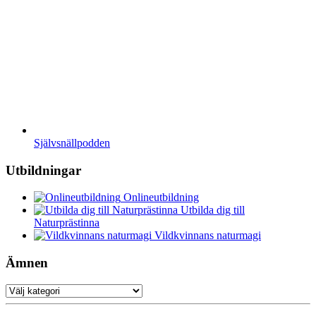
Självsnällpodden
Utbildningar
Onlineutbildning
Utbilda dig till
Naturprästinna
Vildkvinnans naturmagi
Ämnen
Ämnen