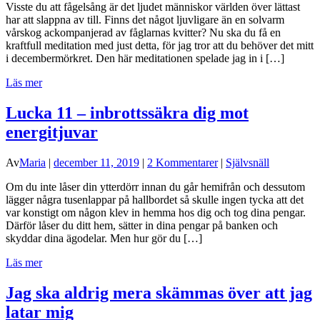
Visste du att fågelsång är det ljudet människor världen över lättast
har att slappna av till. Finns det något ljuvligare än en solvarm
vårskog ackompanjerad av fåglarnas kvitter? Nu ska du få en
kraftfull meditation med just detta, för jag tror att du behöver det mitt
i decembermörkret. Den här meditationen spelade jag in i […]
Läs mer
Lucka 11 – inbrottssäkra dig mot
energitjuvar
Av
Maria
|
december 11, 2019
|
2 Kommentarer
|
Självsnäll
Om du inte låser din ytterdörr innan du går hemifrån och dessutom
lägger några tusenlappar på hallbordet så skulle ingen tycka att det
var konstigt om någon klev in hemma hos dig och tog dina pengar.
Därför låser du ditt hem, sätter in dina pengar på banken och
skyddar dina ägodelar. Men hur gör du […]
Läs mer
Jag ska aldrig mera skämmas över att jag
latar mig