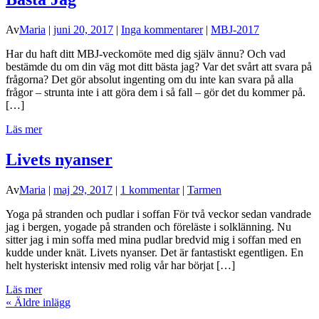
Av
Maria
|
juni 20, 2017
|
Inga kommentarer
|
MBJ-2017
Har du haft ditt MBJ-veckomöte med dig själv ännu? Och vad
bestämde du om din väg mot ditt bästa jag? Var det svårt att svara på
frågorna? Det gör absolut ingenting om du inte kan svara på alla
frågor – strunta inte i att göra dem i så fall – gör det du kommer på.
[…]
Läs mer
Livets nyanser
Av
Maria
|
maj 29, 2017
|
1 kommentar
|
Tarmen
Yoga på stranden och pudlar i soffan För två veckor sedan vandrade
jag i bergen, yogade på stranden och föreläste i solklänning. Nu
sitter jag i min soffa med mina pudlar bredvid mig i soffan med en
kudde under knät. Livets nyanser. Det är fantastiskt egentligen. En
helt hysteriskt intensiv med rolig vår har börjat […]
Läs mer
«
Äldre inlägg