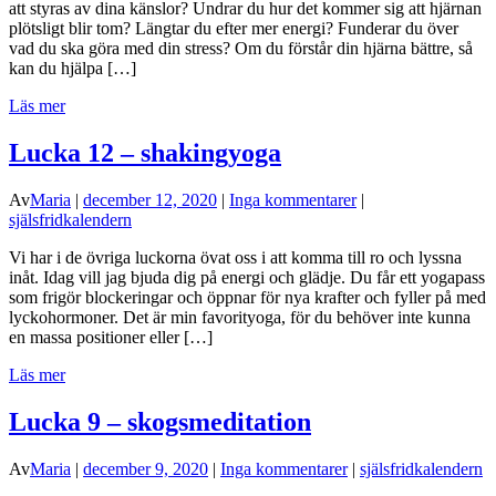
att styras av dina känslor? Undrar du hur det kommer sig att hjärnan
plötsligt blir tom? Längtar du efter mer energi? Funderar du över
vad du ska göra med din stress? Om du förstår din hjärna bättre, så
kan du hjälpa […]
Läs mer
Lucka 12 – shakingyoga
Av
Maria
|
december 12, 2020
|
Inga kommentarer
|
själsfridkalendern
Vi har i de övriga luckorna övat oss i att komma till ro och lyssna
inåt. Idag vill jag bjuda dig på energi och glädje. Du får ett yogapass
som frigör blockeringar och öppnar för nya krafter och fyller på med
lyckohormoner. Det är min favorityoga, för du behöver inte kunna
en massa positioner eller […]
Läs mer
Lucka 9 – skogsmeditation
Av
Maria
|
december 9, 2020
|
Inga kommentarer
|
själsfridkalendern