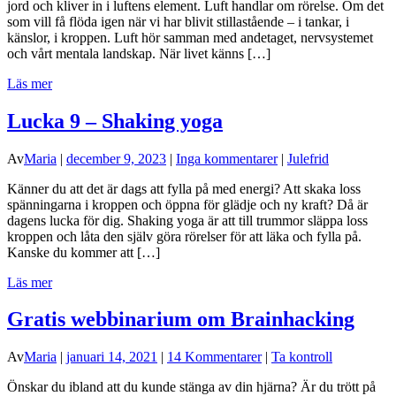
jord och kliver in i luftens element. Luft handlar om rörelse. Om det
som vill få flöda igen när vi har blivit stillastående – i tankar, i
känslor, i kroppen. Luft hör samman med andetaget, nervsystemet
och vårt mentala landskap. När livet känns […]
Läs mer
Lucka 9 – Shaking yoga
Av
Maria
|
december 9, 2023
|
Inga kommentarer
|
Julefrid
Känner du att det är dags att fylla på med energi? Att skaka loss
spänningarna i kroppen och öppna för glädje och ny kraft? Då är
dagens lucka för dig. Shaking yoga är att till trummor släppa loss
kroppen och låta den själv göra rörelser för att läka och fylla på.
Kanske du kommer att […]
Läs mer
Gratis webbinarium om Brainhacking
Av
Maria
|
januari 14, 2021
|
14 Kommentarer
|
Ta kontroll
Önskar du ibland att du kunde stänga av din hjärna? Är du trött på