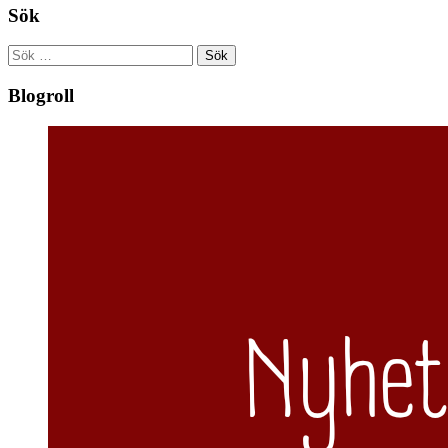
Sök
Sök
efter:
Blogroll