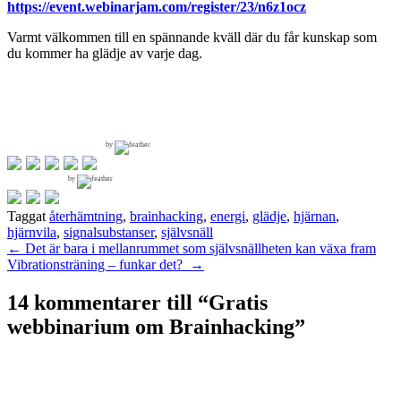
https://event.webinarjam.com/register/23/n6z1ocz
Varmt välkommen till en spännande kväll där du får kunskap som
du kommer ha glädje av varje dag.
by
by
Taggat
återhämtning
,
brainhacking
,
energi
,
glädje
,
hjärnan
,
hjärnvila
,
signalsubstanser
,
självsnäll
Inläggsnavigering
←
Det är bara i mellanrummet som självsnällheten kan växa fram
Vibrationsträning – funkar det?
→
14 kommentarer till “
Gratis
webbinarium om Brainhacking
”