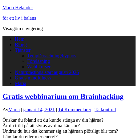
Maria Helander
för ett liv i balans
Visa/göm navigering
Hem
Blogg
Tjänster
Terapi/coachning/hypnos
Föreläsning
Webbkurser
Naturprästinna start augusti 2026
Gratis mindfulness
Maria
Gratis webbinarium om Brainhacking
Av
Maria
|
januari 14, 2021
|
14 Kommentarer
|
Ta kontroll
Önskar du ibland att du kunde stänga av din hjärna?
Är du trött på att styras av dina känslor?
Undrar du hur det kommer sig att hjärnan plötsligt blir tom?
Längtar du efter mer energi?