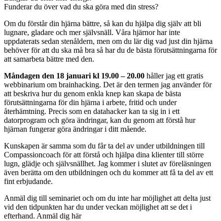
Funderar du över vad du ska göra med din stress?
Om du förstår din hjärna bättre, så kan du hjälpa dig själv att bli
lugnare, gladare och mer självsnäll. Våra hjärnor har inte
uppdaterats sedan stenåldern, men om du lär dig vad just din hjärna
behöver för att du ska må bra så har du de bästa förutsättningarna för
att samarbeta bättre med den.
Måndagen den 18 januari kl 19.00 – 20.00
håller jag ett gratis
webbinarium om brainhacking. Det är den termen jag använder för
att beskriva hur du genom enkla knep kan skapa de bästa
förutsättningarna för din hjärna i arbete, fritid och under
återhämtning. Precis som en datahacker kan ta sig in i ett
datorprogram och göra ändringar, kan du genom att förstå hur
hjärnan fungerar göra ändringar i ditt mående.
Kunskapen är samma som du får ta del av under utbildningen till
Compassioncoach för att förstå och hjälpa dina klienter till större
lugn, glädje och självsnällhet. Jag kommer i slutet av föreläsningen
även berätta om den utbildningen och du kommer att få ta del av ett
fint erbjudande.
Anmäl dig till seminariet och om du inte har möjlighet att delta just
vid den tidpunkten har du under veckan möjlighet att se det i
efterhand. Anmäl dig här