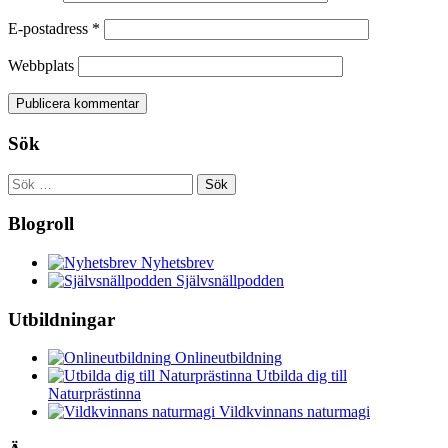
E-postadress
*
Webbplats
Sök
Sök
efter:
Blogroll
Nyhetsbrev
Självsnällpodden
Utbildningar
Onlineutbildning
Utbilda dig till
Naturprästinna
Vildkvinnans naturmagi