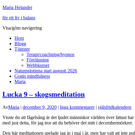
Maria Helander
för ett liv i balans
Visa/göm navigering
Hem
Blogg
Tjänster
Terapi/coachning/hypnos
Föreläsning
Webbkurser
Naturprästinna start augusti 2026
Gratis mindfulness
Maria
Lucka 9 – skogsmeditation
Av
Maria
|
december 9, 2020
|
Inga kommentarer
|
själsfridkalendern
Visste du att fågelsång är det ljudet människor världen över lättast ha
med just detta, för jag tror att du behöver det mitt i decembermörkret.
Den här meditationen spelade jag in i maj i år, men har valt att inte p