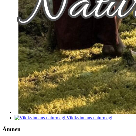
Vildkvinnans naturmagi
Ämnen