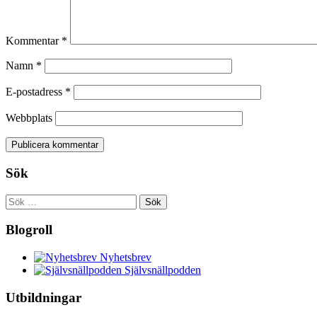
Kommentar
*
Namn
*
E-postadress
*
Webbplats
Sök
Sök
efter:
Blogroll
Nyhetsbrev
Självsnällpodden
Utbildningar