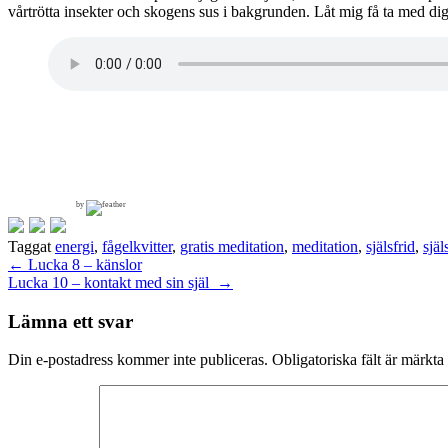
vårtrötta insekter och skogens sus i bakgrunden. Låt mig få ta med dig t
by
Taggat
energi
,
fågelkvitter
,
gratis meditation
,
meditation
,
själsfrid
,
själ
Inläggsnavigering
←
Lucka 8 – känslor
Lucka 10 – kontakt med sin själ
→
Lämna ett svar
Din e-postadress kommer inte publiceras.
Obligatoriska fält är märkta