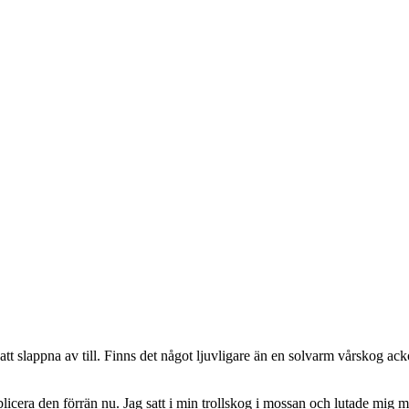
r att slappna av till. Finns det något ljuvligare än en solvarm vårskog a
ublicera den förrän nu. Jag satt i min trollskog i mossan och lutade mig 