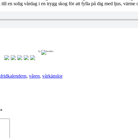
ill en solig vårdag i en trygg skog för att fylla på dig med ljus, värme o
by
sfridkalendern
,
våren
,
vårkänslor
*