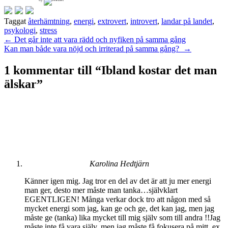
Taggat
återhämtning
,
energi
,
extrovert
,
introvert
,
landar på landet
,
psykologi
,
stress
Inläggsnavigering
←
Det går inte att vara rädd och nyfiken på samma gång
Kan man både vara nöjd och irriterad på samma gång?
→
1 kommentar till “
Ibland kostar det man
älskar
”
Karolina Hedtjärn
Känner igen mig. Jag tror en del av det är att ju mer energi
man ger, desto mer måste man tanka…självklart
EGENTLIGEN! Många verkar dock tro att någon med så
mycket energi som jag, kan ge och ge, det kan jag, men jag
måste ge (tanka) lika mycket till mig själv som till andra !!Jag
måste inte få vara själv, men jag måste få fokusera på mitt, ex