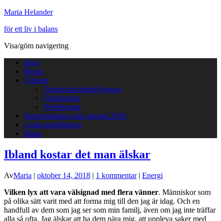
Maria Helander
för ett liv i balans
Visa/göm navigering
Hem
Blogg
Tjänster
Terapi/coachning/hypnos
Föreläsning
Webbkurser
Naturprästinna start augusti 2026
Gratis mindfulness
Maria
Ibland kostar det man älskar
Av
Maria
|
oktober 14, 2018
|
1 kommentar
|
Energi
Vilken lyx att vara välsignad med flera vänner
. Människor som
på olika sätt varit med att forma mig till den jag är idag. Och en
handfull av dem som jag ser som min familj, även om jag inte träffar
alla så ofta. Jag älskar att ha dem nära mig, att uppleva saker med