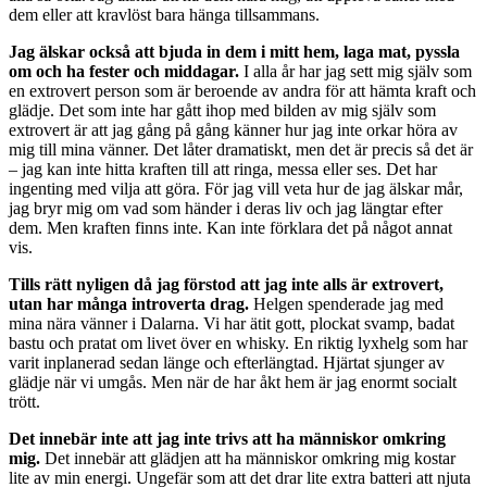
dem eller att kravlöst bara hänga tillsammans.
Jag älskar också att bjuda in dem i mitt hem, laga mat, pyssla
om och ha fester och middagar.
I alla år har jag sett mig själv som
en extrovert person som är beroende av andra för att hämta kraft och
glädje. Det som inte har gått ihop med bilden av mig själv som
extrovert är att jag gång på gång känner hur jag inte orkar höra av
mig till mina vänner. Det låter dramatiskt, men det är precis så det är
– jag kan inte hitta kraften till att ringa, messa eller ses. Det har
ingenting med vilja att göra. För jag vill veta hur de jag älskar mår,
jag bryr mig om vad som händer i deras liv och jag längtar efter
dem. Men kraften finns inte. Kan inte förklara det på något annat
vis.
Tills rätt nyligen då jag förstod att jag inte alls är extrovert,
utan har många introverta drag.
Helgen spenderade jag med
mina nära vänner i Dalarna. Vi har ätit gott, plockat svamp, badat
bastu och pratat om livet över en whisky. En riktig lyxhelg som har
varit inplanerad sedan länge och efterlängtad. Hjärtat sjunger av
glädje när vi umgås. Men när de har åkt hem är jag enormt socialt
trött.
Det innebär inte att jag inte trivs att ha människor omkring
mig.
Det innebär att glädjen att ha människor omkring mig kostar
lite av min energi. Ungefär som att det drar lite extra batteri att njuta