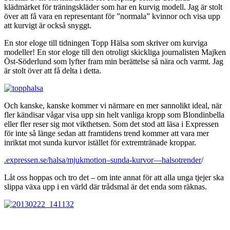
klädmärket för träningskläder som har en kurvig modell. Jag är stolt
över att få vara en representant för ”normala” kvinnor och visa upp
att kurvigt är också snyggt.
En stor eloge till tidningen Topp Hälsa som skriver om kurviga
modeller! En stor eloge till den otroligt skickliga journalisten Majken
Öst-Söderlund som lyfter fram min berättelse så nära och varmt. Jag
är stolt över att få delta i detta.
Och kanske, kanske kommer vi närmare en mer sannolikt ideal, när
fler kändisar vågar visa upp sin helt vanliga kropp som Blondinbella
eller fler reser sig mot vikthetsen. Som det stod att läsa i Expressen
för inte så länge sedan att framtidens trend kommer att vara mer
inriktat mot sunda kurvor istället för extremtränade kroppar.
.expressen.se/halsa/mjukmotion–sunda-kurvor—halsotrender
/
Låt oss hoppas och tro det – om inte annat för att alla unga tjejer ska
slippa växa upp i en värld där trådsmal är det enda som räknas.