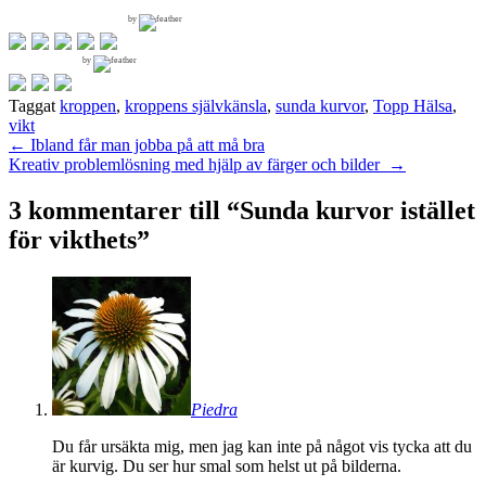
by
by
Taggat
kroppen
,
kroppens självkänsla
,
sunda kurvor
,
Topp Hälsa
,
vikt
Inläggsnavigering
←
Ibland får man jobba på att må bra
Kreativ problemlösning med hjälp av färger och bilder
→
3 kommentarer till “
Sunda kurvor istället
för vikthets
”
Piedra
Du får ursäkta mig, men jag kan inte på något vis tycka att du
är kurvig. Du ser hur smal som helst ut på bilderna.