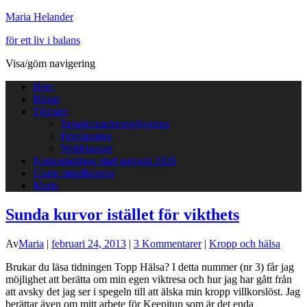
Maria Helander
för ett liv i balans
Visa/göm navigering
Hem
Blogg
Tjänster
Terapi/coachning/hypnos
Föreläsning
Webbkurser
Naturprästinna start augusti 2026
Gratis mindfulness
Maria
Sunda kurvor istället för vikthets
Av
Maria
|
februari 24, 2013
|
3 Kommentarer
|
Kropp och hälsa
Brukar du läsa tidningen Topp Hälsa? I detta nummer (nr 3) får jag
möjlighet att berätta om min egen viktresa och hur jag har gått från
att avsky det jag ser i spegeln till att älska min kropp villkorslöst. Jag
berättar även om mitt arbete för Keepitup som är det enda