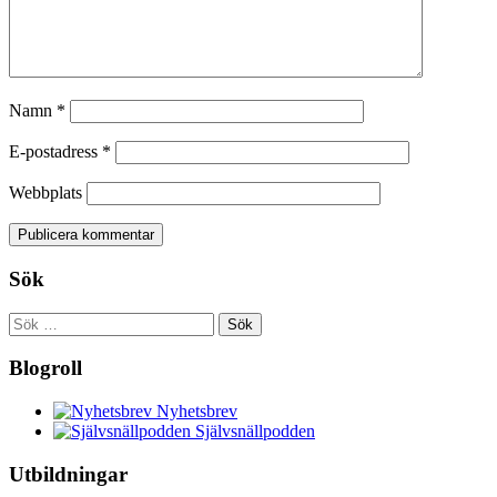
Namn
*
E-postadress
*
Webbplats
Sök
Sök
efter:
Blogroll
Nyhetsbrev
Självsnällpodden
Utbildningar