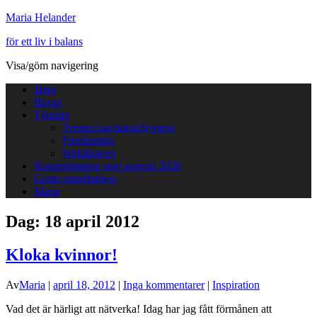
Maria Helander
för ett liv i balans
Visa/göm navigering
Hem
Blogg
Tjänster
Terapi/coachning/hypnos
Föreläsning
Webbkurser
Naturprästinna start augusti 2026
Gratis mindfulness
Maria
Dag:
18 april 2012
Kloka kvinnor!
Av
Maria
|
april 18, 2012
|
Inga kommentarer
|
Inspiration
Vad det är härligt att nätverka! Idag har jag fått förmånen att