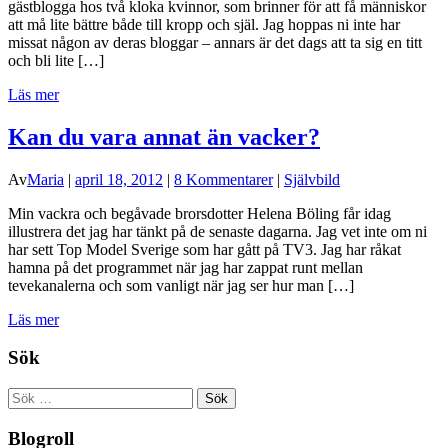
gästblogga hos två kloka kvinnor, som brinner för att få människor
att må lite bättre både till kropp och själ. Jag hoppas ni inte har
missat någon av deras bloggar – annars är det dags att ta sig en titt
och bli lite […]
Läs mer
Kan du vara annat än vacker?
Av
Maria
|
april 18, 2012
|
8 Kommentarer
|
Självbild
Min vackra och begåvade brorsdotter Helena Böling får idag
illustrera det jag har tänkt på de senaste dagarna. Jag vet inte om ni
har sett Top Model Sverige som har gått på TV3. Jag har råkat
hamna på det programmet när jag har zappat runt mellan
tevekanalerna och som vanligt när jag ser hur man […]
Läs mer
Sök
Sök
efter:
Blogroll