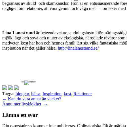
begränsas av skuld- och skamkänslor. Hon är en entusiasmerande före
dagligen om relationer, att vara genuin och våga mer – hon leker med 
Lina Lanestrand
är beteendevetare, andningsinstruktör, näringsrådgi
mjölk, ägg och soya och njuter av ekologiska, närodlade råvaror som stä
medveten kost har hon och hennes familj lärt sig vilka fantastiska möj
inspiration när det gäller hälsa.
http://linalanestrand.se/
by
Taggat
bloggar
,
hälsa
,
Inspiration
,
kost
,
Relationer
Inläggsnavigering
←
Kan du vara annat än vacker?
Ännu mer livsklokhet
→
Lämna ett svar
Din e-postadress kommer inte publiceras.
Obligatoriska fält är märkta