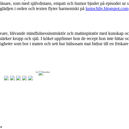
läsare, som med självdistans, empati och humor bjuder på episoder ur 
glädjen i orden och texten flyter harmoniskt på
lustochliv.blogspot.com
vare, blivande mindfulnessinstruktör och matinspiratör med kunskap och 
rker kropp och själ. I köket uppfinner hon de recept hon inte hittar och
ligheter som bor i maten och sett hur hälsosam mat bidrar till en friska
by
*