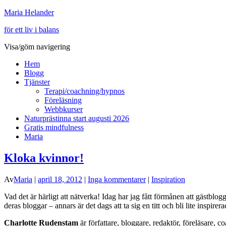
Maria Helander
för ett liv i balans
Visa/göm navigering
Hem
Blogg
Tjänster
Terapi/coachning/hypnos
Föreläsning
Webbkurser
Naturprästinna start augusti 2026
Gratis mindfulness
Maria
Kloka kvinnor!
Av
Maria
|
april 18, 2012
|
Inga kommentarer
|
Inspiration
Vad det är härligt att nätverka! Idag har jag fått förmånen att gästblog
deras bloggar – annars är det dags att ta sig en titt och bli lite inspirera
Charlotte Rudenstam
är författare, bloggare, redaktör, föreläsare, 