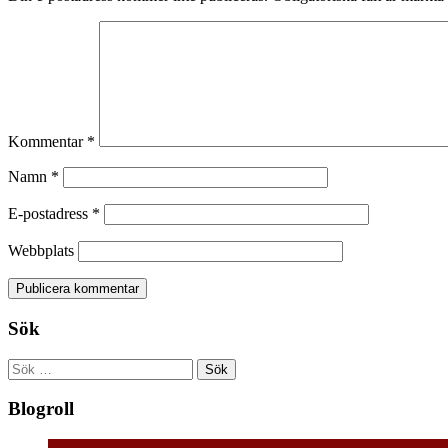
Kommentar
*
Namn
*
E-postadress
*
Webbplats
Sök
Sök
efter:
Blogroll