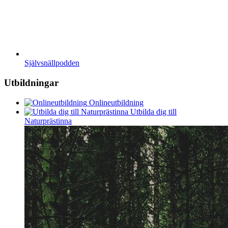
Självsnällpodden
Utbildningar
Onlineutbildning
Utbilda dig till
Naturprästinna