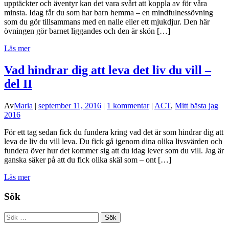
upptäckter och äventyr kan det vara svårt att koppla av för våra
minsta. Idag får du som har barn hemma – en mindfulnessövning
som du gör tillsammans med en nalle eller ett mjukdjur. Den här
övningen gör barnet liggandes och den är skön […]
Läs mer
Vad hindrar dig att leva det liv du vill –
del II
Av
Maria
|
september 11, 2016
|
1 kommentar
|
ACT
,
Mitt bästa jag
2016
För ett tag sedan fick du fundera kring vad det är som hindrar dig att
leva de liv du vill leva. Du fick gå igenom dina olika livsvärden och
fundera över hur det kommer sig att du idag lever som du vill. Jag är
ganska säker på att du fick olika skäl som – ont […]
Läs mer
Sök
Sök
efter: