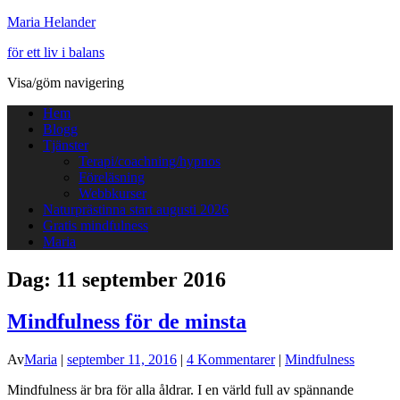
Maria Helander
för ett liv i balans
Visa/göm navigering
Hem
Blogg
Tjänster
Terapi/coachning/hypnos
Föreläsning
Webbkurser
Naturprästinna start augusti 2026
Gratis mindfulness
Maria
Dag:
11 september 2016
Mindfulness för de minsta
Av
Maria
|
september 11, 2016
|
4 Kommentarer
|
Mindfulness
Mindfulness är bra för alla åldrar. I en värld full av spännande