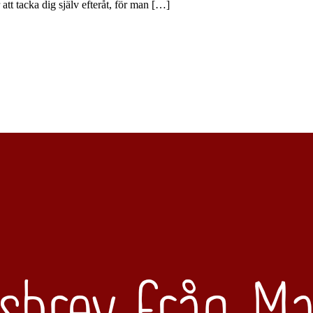
tt tacka dig själv efteråt, för man […]