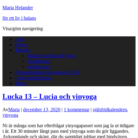
Maria Helander
för ett liv i balans
Visa/göm navigering
Hem
Blogg
Tjänster
Terapi/coachning/hypnos
Föreläsning
Webbkurser
Naturprästinna start augusti 2026
Gratis mindfulness
Maria
Lucka 13 – Lucia och yinyoga
Av
Maria
|
december 13, 2020
|
1 kommentar
|
själsfridkalendern
,
yinyoga
Ni är många som har efterfrågat yinyogapasset som jag la ut tidigare
i år. Ett 30 minuter långt pass med yinyoga som du gör liggandes.
Avkopplande och skönt, där du samtidigt jobbar med bindväven,