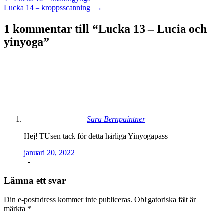
Inläggsnavigering
Lucka 14 – kroppsscanning
→
1 kommentar till “
Lucka 13 – Lucia och
yinyoga
”
Sara Bernpaintner
Hej! TUsen tack för detta härliga Yinyogapass
januari 20, 2022
-
Lämna ett svar
Din e-postadress kommer inte publiceras.
Obligatoriska fält är
märkta
*