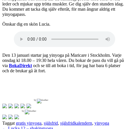
leder och mjukar upp trötta muskler. Ge dig själv den stunden idag.
Du kommer att tacka dig själv efteråt, för man ångrar aldrig ett
yinyogapass.
Önskar dig en skön Lucia.
Den 13 januari startar jag yinyoga på Maricare i Stockholm. Varje
onsdag kl 18.00 – 19:30 hela våren. Du bokar de pass du vill gå på
via
BokaDirekt
och se till att boka i tid, för jag har bara 6 platser
och de brukar gå åt fort.
by
by
Taggat
gratis yinyoga
,
själsfrid
,
själsfridkalendern
,
yinyoga
←
Lucka 12 – shakingyoga