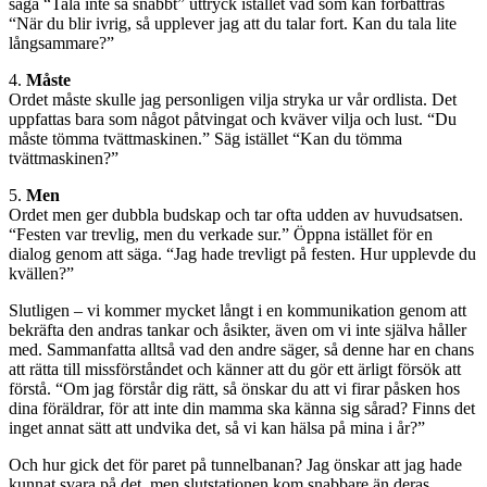
säga “Tala inte så snabbt” uttryck istället vad som kan förbättras
“När du blir ivrig, så upplever jag att du talar fort. Kan du tala lite
långsammare?”
4.
Måste
Ordet måste skulle jag personligen vilja stryka ur vår ordlista. Det
uppfattas bara som något påtvingat och kväver vilja och lust. “Du
måste tömma tvättmaskinen.” Säg istället “Kan du tömma
tvättmaskinen?”
5.
Men
Ordet men ger dubbla budskap och tar ofta udden av huvudsatsen.
“Festen var trevlig, men du verkade sur.” Öppna istället för en
dialog genom att säga. “Jag hade trevligt på festen. Hur upplevde du
kvällen?”
Slutligen – vi kommer mycket långt i en kommunikation genom att
bekräfta den andras tankar och åsikter, även om vi inte själva håller
med. Sammanfatta alltså vad den andre säger, så denne har en chans
att rätta till missförståndet och känner att du gör ett ärligt försök att
förstå. “Om jag förstår dig rätt, så önskar du att vi firar påsken hos
dina föräldrar, för att inte din mamma ska känna sig sårad? Finns det
inget annat sätt att undvika det, så vi kan hälsa på mina i år?”
Och hur gick det för paret på tunnelbanan? Jag önskar att jag hade
kunnat svara på det, men slutstationen kom snabbare än deras