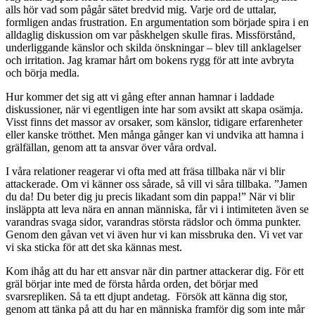
alls hör vad som pågår sätet bredvid mig. Varje ord de uttalar,
formligen andas frustration. En argumentation som började spira i en
alldaglig diskussion om var påskhelgen skulle firas. Missförstånd,
underliggande känslor och skilda önskningar – blev till anklagelser
och irritation. Jag kramar hårt om bokens rygg för att inte avbryta
och börja medla.
Hur kommer det sig att vi gång efter annan hamnar i laddade
diskussioner, när vi egentligen inte har som avsikt att skapa osämja.
Visst finns det massor av orsaker, som känslor, tidigare erfarenheter
eller kanske trötthet. Men många gånger kan vi undvika att hamna i
grälfällan, genom att ta ansvar över våra ordval.
I våra relationer reagerar vi ofta med att fräsa tillbaka när vi blir
attackerade. Om vi känner oss sårade, så vill vi såra tillbaka. ”Jamen
du da! Du beter dig ju precis likadant som din pappa!” När vi blir
insläppta att leva nära en annan människa, får vi i intimiteten även se
varandras svaga sidor, varandras största rädslor och ömma punkter.
Genom den gåvan vet vi även hur vi kan missbruka den. Vi vet var
vi ska sticka för att det ska kännas mest.
Kom ihåg att du har ett ansvar när din partner attackerar dig. För ett
gräl börjar inte med de första hårda orden, det börjar med
svarsrepliken. Så ta ett djupt andetag. Försök att känna dig stor,
genom att tänka på att du har en människa framför dig som inte mår