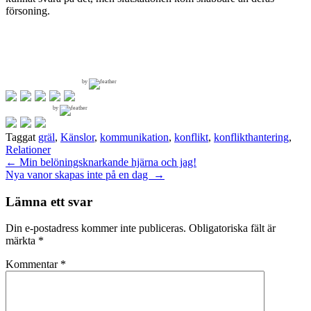
försoning.
by
by
Taggat
gräl
,
Känslor
,
kommunikation
,
konflikt
,
konflikthantering
,
Relationer
Inläggsnavigering
←
Min belöningsknarkande hjärna och jag!
Nya vanor skapas inte på en dag
→
Lämna ett svar
Din e-postadress kommer inte publiceras.
Obligatoriska fält är
märkta
*
Kommentar
*