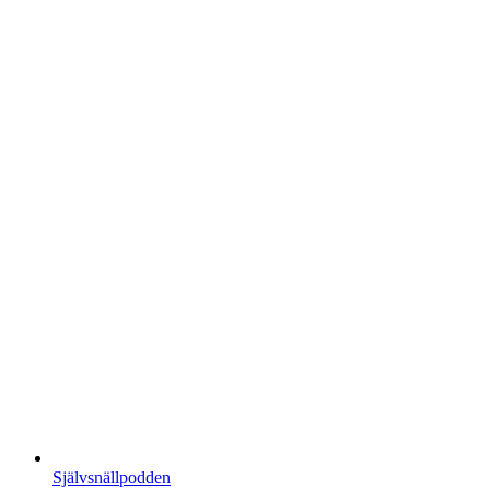
Självsnällpodden