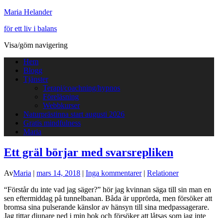
Maria Helander
för ett liv i balans
Visa/göm navigering
Hem
Blogg
Tjänster
Terapi/coachning/hypnos
Föreläsning
Webbkurser
Naturprästinna start augusti 2026
Gratis mindfulness
Maria
Ett gräl börjar med svarsrepliken
Av
Maria
|
mars 14, 2018
|
Inga kommentarer
|
Relationer
“Förstår du inte vad jag säger?” hör jag kvinnan säga till sin man en
sen eftermiddag på tunnelbanan. Båda är upprörda, men försöker att
bromsa sina pulserande känslor av hänsyn till sina medpassagerare.
Jag tittar djupare ned i min bok och försöker att låtsas som jag inte