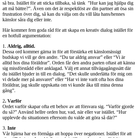
så bra. Istället för att sticka tillbaka, så tänk ”Hur kan jag hjälpa dig
att må bättre?”. Även om det är respektlöst av din partner att ösa sin
frustration över dig, så kan du välja om du vill låta hans/hennes
känslor såra dig eller inte.
Här kommer fem goda råd för att skapa en kreativ dialog istället för
en hotfull argumentation:
1.
Aldrig, alltid.
Dessa ord kommer gärna in för att förstärka ett känslomässigt
budskap vi vill ge den andre. “Du tar aldrig ansvar” eller “Vi är
alltid hos dina föräldrar”. Orden får den andra parten oftast att känna
sig missförstådd eller anklagad. Välj ett annat tillvägagångssätt där
du istället bjuder in till en dialog. “Det skulle underlätta för mig om
vi delade mer på ansvaret” eller “Har vi inte varit ofta hos dina
föräldrar, jag skulle uppskatta om vi kunde åka till mina denna
gång”.
2
. Varför
Ordet varför skapar ofta ett behov av att försvara sig. “Varför gjorde
du så?” Använd hellre orden hur, vad, när eller var istället. “Hur
upplevde du situationen eftersom du valde att göra så där?”
3.
Inte
Vår hjärna har en förmåga att hoppa över negationer. Istället för att