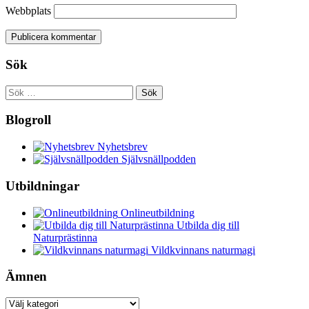
Webbplats
Sök
Sök
efter:
Blogroll
Nyhetsbrev
Självsnällpodden
Utbildningar
Onlineutbildning
Utbilda dig till
Naturprästinna
Vildkvinnans naturmagi
Ämnen
Ämnen