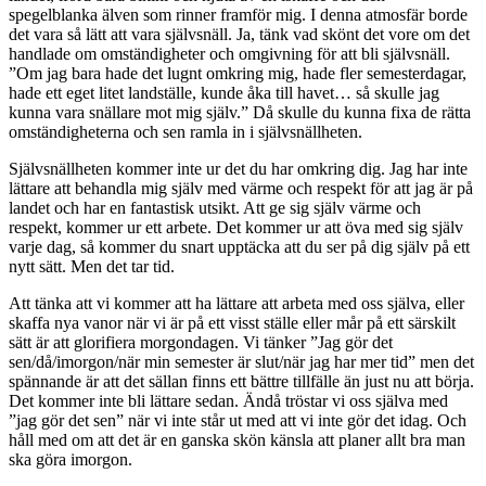
spegelblanka älven som rinner framför mig. I denna atmosfär borde
det vara så lätt att vara självsnäll. Ja, tänk vad skönt det vore om det
handlade om omständigheter och omgivning för att bli självsnäll.
”Om jag bara hade det lugnt omkring mig, hade fler semesterdagar,
hade ett eget litet landställe, kunde åka till havet… så skulle jag
kunna vara snällare mot mig själv.” Då skulle du kunna fixa de rätta
omständigheterna och sen ramla in i självsnällheten.
Självsnällheten kommer inte ur det du har omkring dig. Jag har inte
lättare att behandla mig själv med värme och respekt för att jag är på
landet och har en fantastisk utsikt. Att ge sig själv värme och
respekt, kommer ur ett arbete. Det kommer ur att öva med sig själv
varje dag, så kommer du snart upptäcka att du ser på dig själv på ett
nytt sätt. Men det tar tid.
Att tänka att vi kommer att ha lättare att arbeta med oss själva, eller
skaffa nya vanor när vi är på ett visst ställe eller mår på ett särskilt
sätt är att glorifiera morgondagen. Vi tänker ”Jag gör det
sen/då/imorgon/när min semester är slut/när jag har mer tid” men det
spännande är att det sällan finns ett bättre tillfälle än just nu att börja.
Det kommer inte bli lättare sedan. Ändå tröstar vi oss själva med
”jag gör det sen” när vi inte står ut med att vi inte gör det idag. Och
håll med om att det är en ganska skön känsla att planer allt bra man
ska göra imorgon.