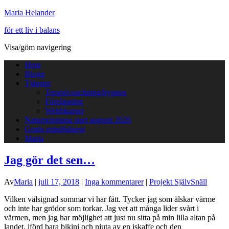
Maria Helander
för ett liv i balans
Visa/göm navigering
Hem
Blogg
Tjänster
Terapi/coachning/hypnos
Föreläsning
Webbkurser
Naturprästinna start augusti 2026
Gratis mindfulness
Maria
Jag gör det sen…
Av
Maria
|
juli 17, 2018
|
Inga kommentarer
|
Projekt SjälvSnäll
Vilken välsignad sommar vi har fått. Tycker jag som älskar värme
och inte har grödor som torkar. Jag vet att många lider svårt i
värmen, men jag har möjlighet att just nu sitta på min lilla altan på
landet, iförd bara bikini och njuta av en iskaffe och den