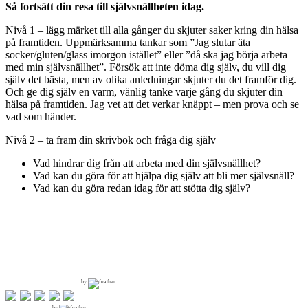
Så fortsätt din resa till självsnällheten idag.
Nivå 1 – lägg märket till alla gånger du skjuter saker kring din hälsa
på framtiden. Uppmärksamma tankar som ”Jag slutar äta
socker/gluten/glass imorgon istället” eller ”då ska jag börja arbeta
med min självsnällhet”. Försök att inte döma dig själv, du vill dig
själv det bästa, men av olika anledningar skjuter du det framför dig.
Och ge dig själv en varm, vänlig tanke varje gång du skjuter din
hälsa på framtiden. Jag vet att det verkar knäppt – men prova och se
vad som händer.
Nivå 2 – ta fram din skrivbok och fråga dig själv
Vad hindrar dig från att arbeta med din självsnällhet?
Vad kan du göra för att hjälpa dig själv att bli mer självsnäll?
Vad kan du göra redan idag för att stötta dig själv?
by
by