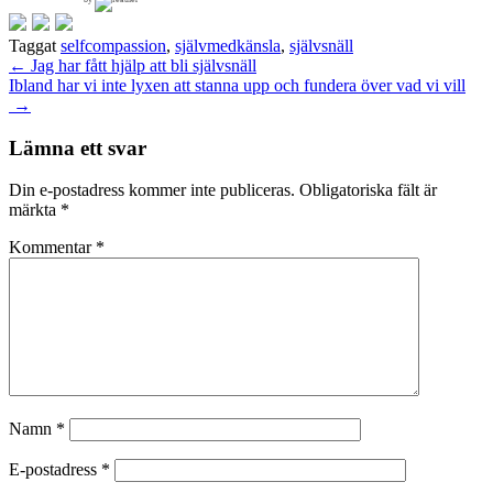
Taggat
selfcompassion
,
självmedkänsla
,
självsnäll
Inläggsnavigering
←
Jag har fått hjälp att bli självsnäll
Ibland har vi inte lyxen att stanna upp och fundera över vad vi vill
→
Lämna ett svar
Din e-postadress kommer inte publiceras.
Obligatoriska fält är
märkta
*
Kommentar
*
Namn
*
E-postadress
*