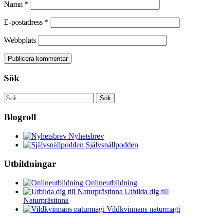
Namn
*
E-postadress
*
Webbplats
Sök
Sök
efter:
Blogroll
Nyhetsbrev
Självsnällpodden
Utbildningar
Onlineutbildning
Utbilda dig till
Naturprästinna
Vildkvinnans naturmagi