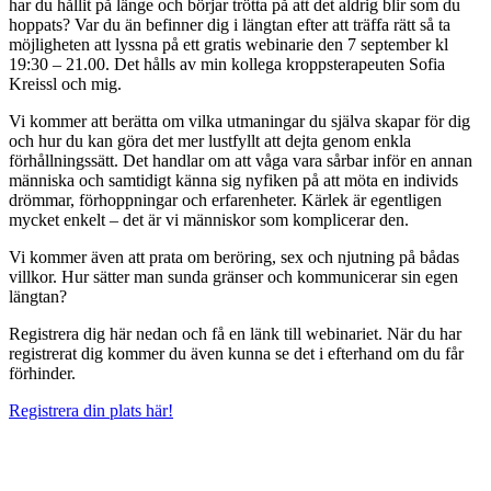
har du hållit på länge och börjar trötta på att det aldrig blir som du
hoppats? Var du än befinner dig i längtan efter att träffa rätt så ta
möjligheten att lyssna på ett gratis webinarie den 7 september kl
19:30 – 21.00. Det hålls av min kollega kroppsterapeuten Sofia
Kreissl och mig.
Vi kommer att berätta om vilka utmaningar du själva skapar för dig
och hur du kan göra det mer lustfyllt att dejta genom enkla
förhållningssätt. Det handlar om att våga vara sårbar inför en annan
människa och samtidigt känna sig nyfiken på att möta en individs
drömmar, förhoppningar och erfarenheter. Kärlek är egentligen
mycket enkelt – det är vi människor som komplicerar den.
Vi kommer även att prata om beröring, sex och njutning på bådas
villkor. Hur sätter man sunda gränser och kommunicerar sin egen
längtan?
Registrera dig här nedan och få en länk till webinariet. När du har
registrerat dig kommer du även kunna se det i efterhand om du får
förhinder.
Registrera din plats här!