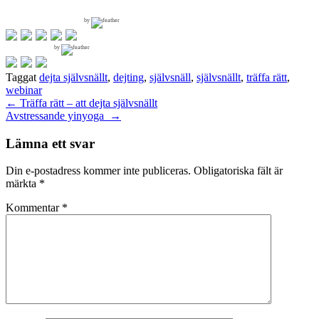
by
by
Taggat
dejta självsnällt
,
dejting
,
självsnäll
,
självsnällt
,
träffa rätt
,
webinar
Inläggsnavigering
←
Träffa rätt – att dejta självsnällt
Avstressande yinyoga
→
Lämna ett svar
Din e-postadress kommer inte publiceras.
Obligatoriska fält är
märkta
*
Kommentar
*