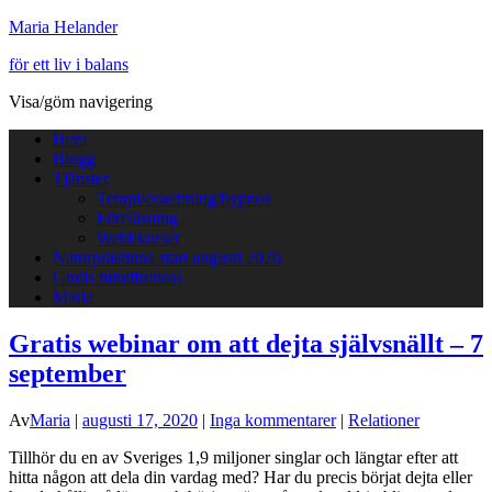
Maria Helander
för ett liv i balans
Visa/göm navigering
Hem
Blogg
Tjänster
Terapi/coachning/hypnos
Föreläsning
Webbkurser
Naturprästinna start augusti 2026
Gratis mindfulness
Maria
Gratis webinar om att dejta självsnällt – 7
september
Av
Maria
|
augusti 17, 2020
|
Inga kommentarer
|
Relationer
Tillhör du en av Sveriges 1,9 miljoner singlar och längtar efter att
hitta någon att dela din vardag med? Har du precis börjat dejta eller