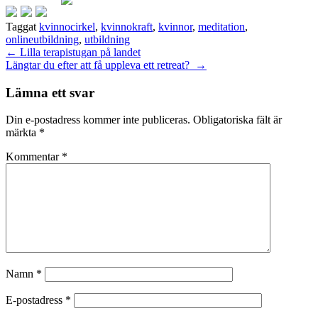
Taggat
kvinnocirkel
,
kvinnokraft
,
kvinnor
,
meditation
,
onlineutbildning
,
utbildning
Inläggsnavigering
←
Lilla terapistugan på landet
Längtar du efter att få uppleva ett retreat?
→
Lämna ett svar
Din e-postadress kommer inte publiceras.
Obligatoriska fält är
märkta
*
Kommentar
*
Namn
*
E-postadress
*