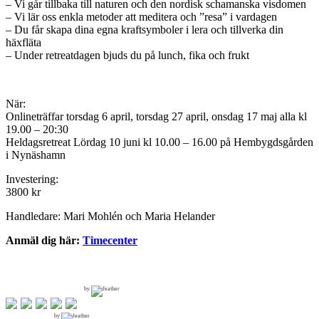
– Vi går tillbaka till naturen och den nordisk schamanska visdomen
– Vi lär oss enkla metoder att meditera och ”resa” i vardagen
– Du får skapa dina egna kraftsymboler i lera och tillverka din
häxfläta
– Under retreatdagen bjuds du på lunch, fika och frukt
När:
Onlineträffar torsdag 6 april, torsdag 27 april, onsdag 17 maj alla kl
19.00 – 20:30
Heldagsretreat Lördag 10 juni kl 10.00 – 16.00 på Hembygdsgården
i Nynäshamn
Investering:
3800 kr
Handledare: Mari Mohlén och Maria Helander
Anmäl dig här:
Timecenter
by
by