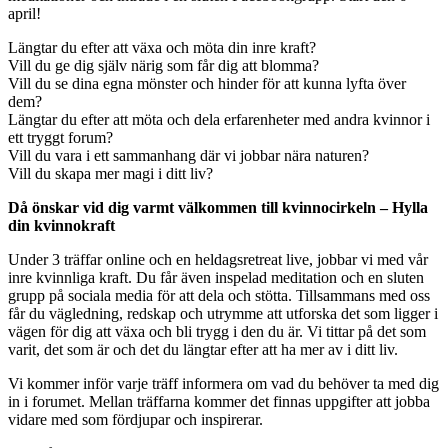
april!
Längtar du efter att växa och möta din inre kraft?
Vill du ge dig själv närig som får dig att blomma?
Vill du se dina egna mönster och hinder för att kunna lyfta över
dem?
Längtar du efter att möta och dela erfarenheter med andra kvinnor i
ett tryggt forum?
Vill du vara i ett sammanhang där vi jobbar nära naturen?
Vill du skapa mer magi i ditt liv?
Då önskar vid dig varmt välkommen till kvinnocirkeln – Hylla
din kvinnokraft
Under 3 träffar online och en heldagsretreat live, jobbar vi med vår
inre kvinnliga kraft. Du får även inspelad meditation och en sluten
grupp på sociala media för att dela och stötta. Tillsammans med oss
får du vägledning, redskap och utrymme att utforska det som ligger i
vägen för dig att växa och bli trygg i den du är. Vi tittar på det som
varit, det som är och det du längtar efter att ha mer av i ditt liv.
Vi kommer inför varje träff informera om vad du behöver ta med dig
in i forumet. Mellan träffarna kommer det finnas uppgifter att jobba
vidare med som fördjupar och inspirerar.