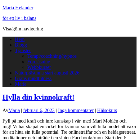
Maria Helander
för ett liv i balans
Visa/göm navigering
Hem
Blogg
Tjänster
Terapi/coachning/hypnos
Föreläsning
Webbkurser
Naturprästinna start augusti 2026
Gratis mindfulness
Maria
Hylla din kvinnokraft!
Av
Maria
|
februari 6, 2023
|
Inga kommentarer
|
Hälsokurs
Fyll på med kraft och inre kunskap i vår, med Mari Mohlén och
mig! Vi har skapat en cirkel för kvinnor som vill hitta modet att växa
för att hitta sin fulla potential. Tre onlineträffar och en heldagsretreat,
meditationer och inträde i en sluten Facebookgrupp. Start den 6