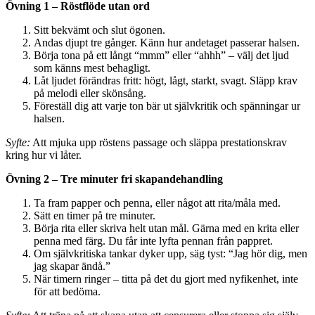
Övning 1 – Röstflöde utan ord
Sitt bekvämt och slut ögonen.
Andas djupt tre gånger. Känn hur andetaget passerar halsen.
Börja tona på ett långt “mmm” eller “ahhh” – välj det ljud
som känns mest behagligt.
Låt ljudet förändras fritt: högt, lågt, starkt, svagt. Släpp krav
på melodi eller skönsång.
Föreställ dig att varje ton bär ut självkritik och spänningar ur
halsen.
Syfte:
Att mjuka upp röstens passage och släppa prestationskrav
kring hur vi låter.
Övning 2 – Tre minuter fri skapandehandling
Ta fram papper och penna, eller något att rita/måla med.
Sätt en timer på tre minuter.
Börja rita eller skriva helt utan mål. Gärna med en krita eller
penna med färg. Du får inte lyfta pennan från pappret.
Om självkritiska tankar dyker upp, säg tyst: “Jag hör dig, men
jag skapar ändå.”
När timern ringer – titta på det du gjort med nyfikenhet, inte
för att bedöma.