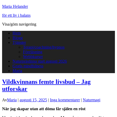
Maria Helander
för ett liv i balans
Visa/göm navigering
Hem
Blogg
Tjänster
Terapi/coachning/hypnos
Föreläsning
Webbkurser
Naturprästinna start augusti 2026
Gratis mindfulness
Maria
Vildkvinnans femte livsbud – Jag
utforskar
Av
Maria
|
augusti 15, 2025
|
Inga kommentarer
|
Naturmagi
När jag skapar utan att döma får själen en röst