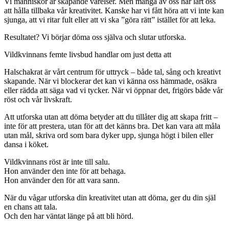
Vi människor är skapande varelser. Men många av oss har lärt oss
att hålla tillbaka vår kreativitet. Kanske har vi fått höra att vi inte kan
sjunga, att vi ritar fult eller att vi ska ”göra rätt” istället för att leka.
Resultatet? Vi börjar döma oss själva och slutar utforska.
Vildkvinnans femte livsbud handlar om just detta att
Halschakrat är vårt centrum för uttryck – både tal, sång och kreativt
skapande. När vi blockerar det kan vi känna oss hämmade, osäkra
eller rädda att säga vad vi tycker. När vi öppnar det, frigörs både vår
röst och vår livskraft.
Att utforska utan att döma betyder att du tillåter dig att skapa fritt –
inte för att prestera, utan för att det känns bra. Det kan vara att måla
utan mål, skriva ord som bara dyker upp, sjunga högt i bilen eller
dansa i köket.
Vildkvinnans röst är inte till salu.
Hon använder den inte för att behaga.
Hon använder den för att vara sann.
När du vågar utforska din kreativitet utan att döma, ger du din själ
en chans att tala.
Och den har väntat länge på att bli hörd.