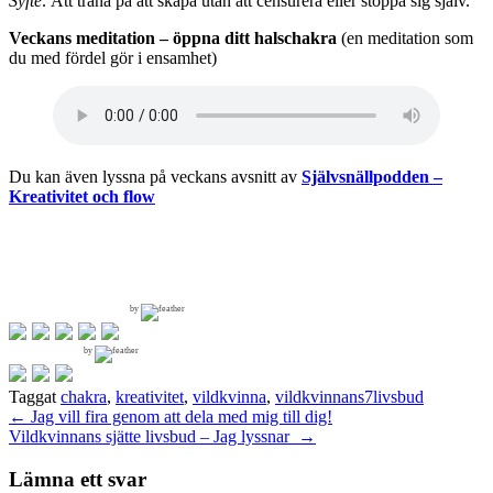
Syfte:
Att träna på att skapa utan att censurera eller stoppa sig själv.
Veckans meditation – öppna ditt halschakra
(en meditation som
du med fördel gör i ensamhet)
Du kan även lyssna på veckans avsnitt av
Självsnällpodden –
Kreativitet och flow
by
by
Taggat
chakra
,
kreativitet
,
vildkvinna
,
vildkvinnans7livsbud
Inläggsnavigering
←
Jag vill fira genom att dela med mig till dig!
Vildkvinnans sjätte livsbud – Jag lyssnar
→
Lämna ett svar