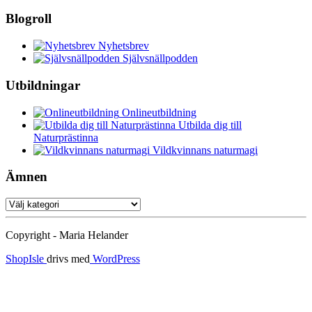
efter:
Blogroll
Nyhetsbrev
Självsnällpodden
Utbildningar
Onlineutbildning
Utbilda dig till
Naturprästinna
Vildkvinnans naturmagi
Ämnen
Ämnen
Copyright - Maria Helander
ShopIsle
drivs med
WordPress