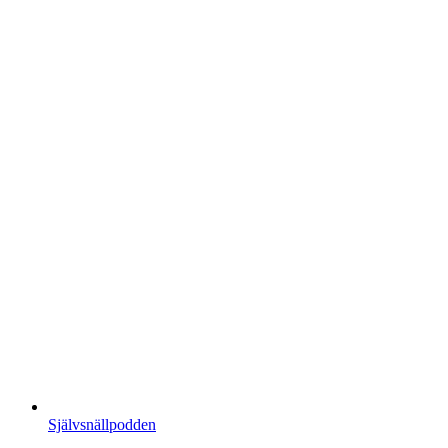
Självsnällpodden