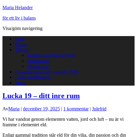
Maria Helander
för ett liv i balans
Visa/göm navigering
Hem
Blogg
Tjänster
Terapi/coachning/hypnos
Föreläsning
Webbkurser
Naturprästinna start augusti 2026
Gratis mindfulness
Maria
Lucka 19 – ditt inre rum
Av
Maria
|
december 19, 2025
|
1 kommentar
|
Julefrid
Vi har vandrat genom elementen vatten, jord och luft – nu är vi
framme i elementet eld.
Enligt gammal tradition står eld för din vilja, din passion och din