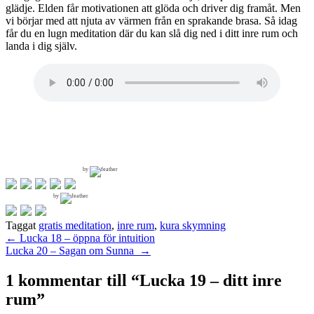
glädje. Elden får motivationen att glöda och driver dig framåt. Men
vi börjar med att njuta av värmen från en sprakande brasa. Så idag
får du en lugn meditation där du kan slå dig ned i ditt inre rum och
landa i dig själv.
by
by
Taggat
gratis meditation
,
inre rum
,
kura skymning
Inläggsnavigering
←
Lucka 18 – öppna för intuition
Lucka 20 – Sagan om Sunna
→
1 kommentar till “
Lucka 19 – ditt inre
rum
”