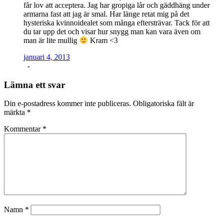
får lov att acceptera. Jag har gropiga lår och gäddhäng under
armarna fast att jag är smal. Har länge retat mig på det
hysteriska kvinnoidealet som många eftersträvar. Tack för att
du tar upp det och visar hur snygg man kan vara även om
man är lite mullig
Kram <3
januari 4, 2013
-
Lämna ett svar
Din e-postadress kommer inte publiceras.
Obligatoriska fält är
märkta
*
Kommentar
*
Namn
*