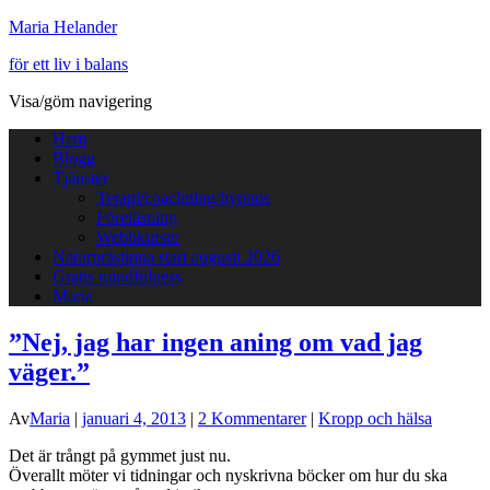
Maria Helander
för ett liv i balans
Visa/göm navigering
Hem
Blogg
Tjänster
Terapi/coachning/hypnos
Föreläsning
Webbkurser
Naturprästinna start augusti 2026
Gratis mindfulness
Maria
”Nej, jag har ingen aning om vad jag
väger.”
Av
Maria
|
januari 4, 2013
|
2 Kommentarer
|
Kropp och hälsa
Det är trångt på gymmet just nu.
Överallt möter vi tidningar och nyskrivna böcker om hur du ska