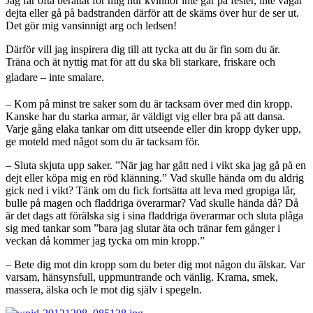
Jag får ofta berättat för mig hur kvinnor inte går på fester, inte vågar
dejta eller gå på badstranden därför att de skäms över hur de ser ut.
Det gör mig vansinnigt arg och ledsen!
Därför vill jag inspirera dig till att tycka att du är fin som du är.
Träna och ät nyttig mat för att du ska bli starkare, friskare och
gladare – inte smalare.
– Kom på minst tre saker som du är tacksam över med din kropp.
Kanske har du starka armar, är väldigt vig eller bra på att dansa.
Varje gång elaka tankar om ditt utseende eller din kropp dyker upp,
ge moteld med något som du är tacksam för.
– Sluta skjuta upp saker. ”När jag har gått ned i vikt ska jag gå på en
dejt eller köpa mig en röd klänning.” Vad skulle hända om du aldrig
gick ned i vikt? Tänk om du fick fortsätta att leva med gropiga lår,
bulle på magen och fladdriga överarmar? Vad skulle hända då? Då
är det dags att förälska sig i sina fladdriga överarmar och sluta plåga
sig med tankar som ”bara jag slutar äta och tränar fem gånger i
veckan då kommer jag tycka om min kropp.”
– Bete dig mot din kropp som du beter dig mot någon du älskar. Var
varsam, hänsynsfull, uppmuntrande och vänlig. Krama, smek,
massera, älska och le mot dig själv i spegeln.