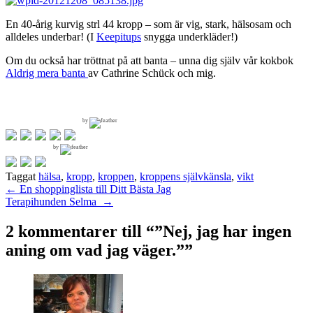
En 40-årig kurvig strl 44 kropp – som är vig, stark, hälsosam och
alldeles underbar! (I
Keepitups
snygga underkläder!)
Om du också har tröttnat på att banta – unna dig själv vår kokbok
Aldrig mera banta
av Cathrine Schück och mig.
by
by
Taggat
hälsa
,
kropp
,
kroppen
,
kroppens självkänsla
,
vikt
Inläggsnavigering
←
En shoppinglista till Ditt Bästa Jag
Terapihunden Selma
→
2 kommentarer till “
”Nej, jag har ingen
aning om vad jag väger.”
”