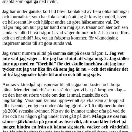
snabbt som ögat gå ned i vikt.
Jag har under ganska kort tid blivit kontaktad av flera olika tidningar
och journalister som har fokuserat på att jag är kurvig modell, lever
ett hälsosamt liv och hjälper andra att göra hälsosamma val. De
frågar mig om hur jag tar hand om mig själv, tränar och äter och sen
landar vi alltid i två frågor 1. vad väger du nu? och 2. har du en före-
och en efterbild? Jag vet att frågorna kommer, för viktnedgång
inspirerar andra till att göra sunda val.
Jag svarar numera alltid på samma sätt på dessa frågor.
1. Jag vet
inte vad jag väger – för jag har slutat att väga mig. 2. Jag ställer
inte upp med en ”förebild” för det skulle innebära att jag inte
tycker att jag var lika fin då som jag är nu – och det sänder det
ut tråkig signaler både till andra och till mig själv.
Andras viktnedgång inspirerar till att lägga om kosten och börja
träna. Men det underblåser också den syn vi har på kroppen idag –
att den har ett större värde om den är smal, muskulös och
ungdomlig. Varannan kvinna upplever att självkänslan är kopplad
till utseendet, enligt en undersökning gjord av 1,6 miljonerklubben
på 2000 svenska kvinnor. Nio av tio kvinnor tänker ofta på vad de
äter och har någon gång under livet gått på diet.
Många av oss har
sämre självkänsla på grund av övervikt, att man låter fettet på
magen hindra en från att känna sig stark, vacker och värdefull.