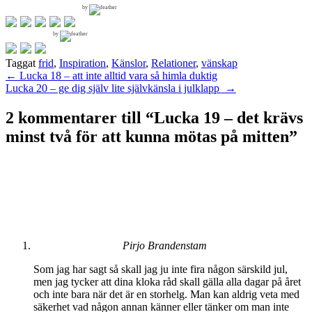
by
by
Taggat
frid
,
Inspiration
,
Känslor
,
Relationer
,
vänskap
Inläggsnavigering
←
Lucka 18 – att inte alltid vara så himla duktig
Lucka 20 – ge dig själv lite självkänsla i julklapp
→
2 kommentarer till “
Lucka 19 – det krävs
minst två för att kunna mötas på mitten
”
Pirjo Brandenstam
Som jag har sagt så skall jag ju inte fira någon särskild jul,
men jag tycker att dina kloka råd skall gälla alla dagar på året
och inte bara när det är en storhelg. Man kan aldrig veta med
säkerhet vad någon annan känner eller tänker om man inte