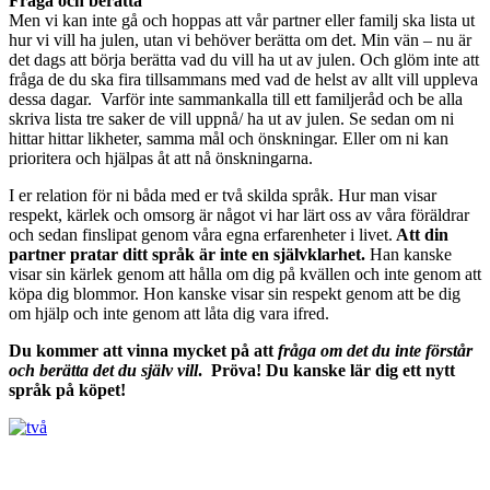
Fråga och berätta
Men vi kan inte gå och hoppas att vår partner eller familj ska lista ut
hur vi vill ha julen, utan vi behöver berätta om det. Min vän – nu är
det dags att börja berätta vad du vill ha ut av julen. Och glöm inte att
fråga de du ska fira tillsammans med vad de helst av allt vill uppleva
dessa dagar. Varför inte sammankalla till ett familjeråd och be alla
skriva lista tre saker de vill uppnå/ ha ut av julen. Se sedan om ni
hittar hittar likheter, samma mål och önskningar. Eller om ni kan
prioritera och hjälpas åt att nå önskningarna.
I er relation för ni båda med er två skilda språk. Hur man visar
respekt, kärlek och omsorg är något vi har lärt oss av våra föräldrar
och sedan finslipat genom våra egna erfarenheter i livet.
Att din
partner pratar ditt språk är inte en självklarhet.
Han kanske
visar sin kärlek genom att hålla om dig på kvällen och inte genom att
köpa dig blommor. Hon kanske visar sin respekt genom att be dig
om hjälp och inte genom att låta dig vara ifred.
Du kommer att vinna mycket på att
fråga om det du inte förstår
och berätta det du själv vill
. Pröva! Du kanske lär dig ett nytt
språk på köpet!