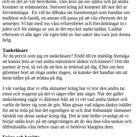
och en del av vår besvikelse, våra krav på oss själva och på andra
kommer ur relationerna. Stressen kring jul kommer till stor del ur
förväntningar. En vill ha tillbaka sin barndomsjul som handlar om
tradition och familj, en annan vill passa på att vila eftersom det är
semester. Vi bär med oss våra erfarenheter och förväntningar in i
julen och för många av oss är det mycket starkt laddat. Laddat
eftersom vi alla äger vår egen bild av hur saker ska vara just denna
helg.
Tankeläsare
Är du precis som jag en tankeläsare? Född till en märklig förmåga
att kunna lista ut vad andra människor tänker och känner? Om din
partner är tyst, så vet du att hen är irriterad på dig. Eller om hen
glömmer bort att ringa under dagen, så kanske det handlar om att
henn håller på att tröttna på dig.
I vår vardag drar vi ofta slutsatser kring hur vi tror den andra tar
emot och reagerar på det vi säger eller inte säger. När det gäller
tankeläsning
utgår vi däremot från att vi vet vad andra tänker och
varför de beter sig som de gör. Man gissar vad någon tänker istället
för att ta reda på hur det egentligen är och drar förhastade slutsatser
särskilt om deras tankar kring dig. Det är inte heller ovanligt att vi
börjar ställa krav på att omgivningen att de ska läsa våra tankar och
tillfredsställa våra behov utan att vi behöver klargöra dem.