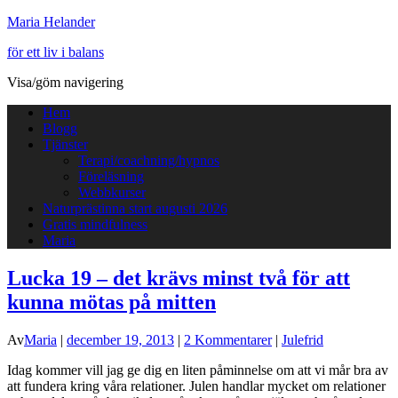
Maria Helander
för ett liv i balans
Visa/göm navigering
Hem
Blogg
Tjänster
Terapi/coachning/hypnos
Föreläsning
Webbkurser
Naturprästinna start augusti 2026
Gratis mindfulness
Maria
Lucka 19 – det krävs minst två för att
kunna mötas på mitten
Av
Maria
|
december 19, 2013
|
2 Kommentarer
|
Julefrid
Idag kommer vill jag ge dig en liten påminnelse om att vi mår bra av
att fundera kring våra relationer. Julen handlar mycket om relationer