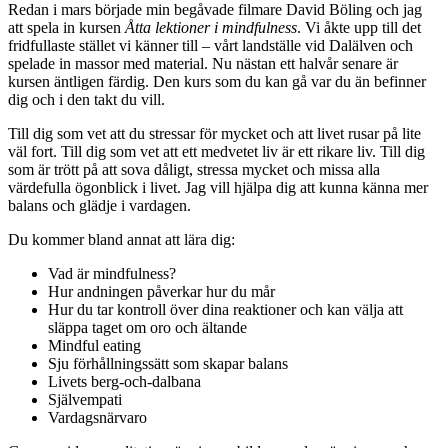
Redan i mars började min begåvade filmare David Böling och jag
att spela in kursen
Åtta lektioner i mindfulness
. Vi åkte upp till det
fridfullaste stället vi känner till – vårt landställe vid Dalälven och
spelade in massor med material. Nu nästan ett halvår senare är
kursen äntligen färdig. Den kurs som du kan gå var du än befinner
dig och i den takt du vill.
Till dig som vet att du stressar för mycket och att livet rusar på lite
väl fort. Till dig som vet att ett medvetet liv är ett rikare liv. Till dig
som är trött på att sova dåligt, stressa mycket och missa alla
värdefulla ögonblick i livet. Jag vill hjälpa dig att kunna känna mer
balans och glädje i vardagen.
Du kommer bland annat att lära dig:
Vad är mindfulness?
Hur andningen påverkar hur du mår
Hur du tar kontroll över dina reaktioner och kan välja att
släppa taget om oro och ältande
Mindful eating
Sju förhållningssätt som skapar balans
Livets berg-och-dalbana
Självempati
Vardagsnärvaro