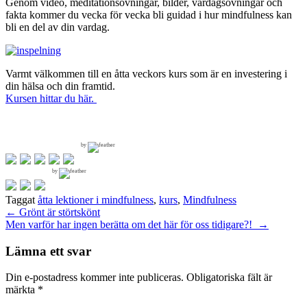
Genom video, meditationsövningar, bilder, vardagsövningar och
fakta kommer du vecka för vecka bli guidad i hur mindfulness kan
bli en del av din vardag.
Varmt välkommen till en åtta veckors kurs som är en investering i
din hälsa och din framtid.
Kursen hittar du här.
by
by
Taggat
åtta lektioner i mindfulness
,
kurs
,
Mindfulness
Inläggsnavigering
←
Grönt är störtskönt
Men varför har ingen berätta om det här för oss tidigare?!
→
Lämna ett svar
Din e-postadress kommer inte publiceras.
Obligatoriska fält är
märkta
*