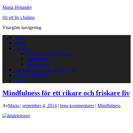
Maria Helander
för ett liv i balans
Visa/göm navigering
Hem
Blogg
Tjänster
Terapi/coachning/hypnos
Föreläsning
Webbkurser
Naturprästinna start augusti 2026
Gratis mindfulness
Maria
Mindfulness för ett rikare och friskare liv
Av
Maria
|
september 4, 2014
|
Inga kommentarer
|
Mindfulness