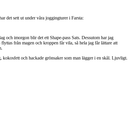
ar det sett ut under våra joggingturer i Farsta:
idag och imorgon blir det ett Shape-pass Sats. Dessutom har jag
yttas från magen och kroppen får vila, så hela jag får lättare att
m.
g, kokosfett och hackade grönsaker som man lägger i en skål. Ljuvligt.