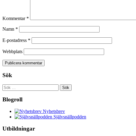
Kommentar
*
Namn
*
E-postadress
*
Webbplats
Sök
Sök
efter:
Blogroll
Nyhetsbrev
Självsnällpodden
Utbildningar