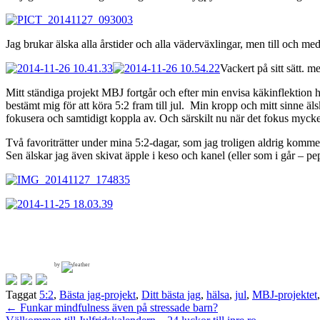
Jag brukar älska alla årstider och alla väderväxlingar, men till och me
Vackert på sitt sätt. m
Mitt ständiga projekt MBJ fortgår och efter min envisa käkinflektion 
bestämt mig för att köra 5:2 fram till jul. Min kropp och mitt sinne äl
fokusera och samtidigt koppla av. Och särskilt nu när det fokus mycket 
Två favoriträtter under mina 5:2-dagar, som jag troligen aldrig komme
Sen älskar jag även skivat äpple i keso och kanel (eller som i går – p
by
Taggat
5:2
,
Bästa jag-projekt
,
Ditt bästa jag
,
hälsa
,
jul
,
MBJ-projektet
Inläggsnavigering
←
Funkar mindfulness även på stressade barn?