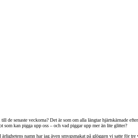
ga till de senaste veckorna? Det är som om alla längtar hjärtskärnade efter 
got som kan pigga upp oss – och vad piggar upp mer än lite glitter?
. I ärlighetens namn har jag även smygsmakat på glöggen vi satte för tre