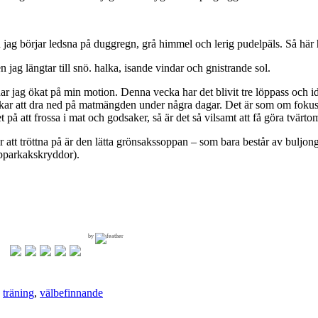
d jag börjar ledsna på duggregn, grå himmel och lerig pudelpäls. Så här h
en jag längtar till snö. halka, isande vindar och gnistrande sol.
har jag ökat på min motion. Denna vecka har det blivit tre löppass och 
skar att dra ned på matmängden under några dagar. Det är som om fokus fl
på att frossa i mat och godsaker, så är det så vilsamt att få göra tvärto
r att tröttna på är den lätta grönsakssoppan – som bara består av buljon
epparkakskryddor).
by
,
träning
,
välbefinnande