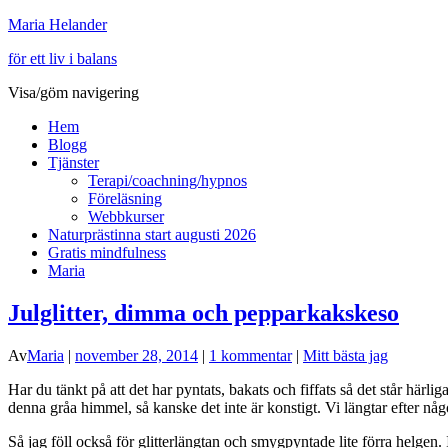
Maria Helander
för ett liv i balans
Visa/göm navigering
Hem
Blogg
Tjänster
Terapi/coachning/hypnos
Föreläsning
Webbkurser
Naturprästinna start augusti 2026
Gratis mindfulness
Maria
Julglitter, dimma och pepparkakskeso
Av
Maria
|
november 28, 2014
|
1 kommentar
|
Mitt bästa jag
Har du tänkt på att det har pyntats, bakats och fiffats så det står härli
denna gråa himmel, så kanske det inte är konstigt. Vi längtar efter nå
Så jag föll också för glitterlängtan och smygpyntade lite förra helgen