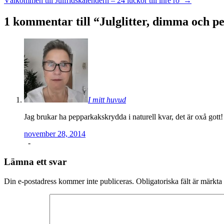
Välkommen till Julfridskalendern – 24 luckor till inre ro
→
1 kommentar till “
Julglitter, dimma och 
I mitt huvud
Jag brukar ha pepparkakskrydda i naturell kvar, det är oxå gott!
november 28, 2014
-
Lämna ett svar
Din e-postadress kommer inte publiceras.
Obligatoriska fält är märkta