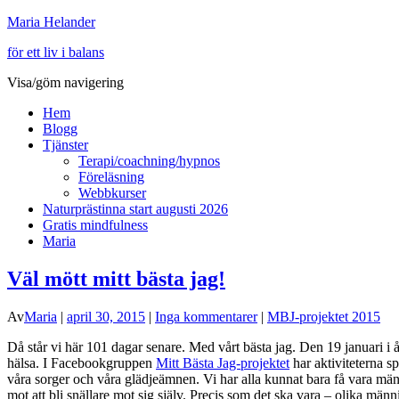
Maria Helander
för ett liv i balans
Visa/göm navigering
Hem
Blogg
Tjänster
Terapi/coachning/hypnos
Föreläsning
Webbkurser
Naturprästinna start augusti 2026
Gratis mindfulness
Maria
Väl mött mitt bästa jag!
Av
Maria
|
april 30, 2015
|
Inga kommentarer
|
MBJ-projektet 2015
Då står vi här 101 dagar senare. Med vårt bästa jag. Den 19 januari i år
hälsa. I Facebookgruppen
Mitt Bästa Jag-projektet
har aktiviteterna s
våra sorger och våra glädjeämnen. Vi har alla kunnat bara få vara männ
mot att bli snällare mot sig själv. Precis som det ska vara – olika mä