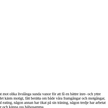
 mot olika livslånga sunda vanor för att få en bättre inre- och yttre
det känts motigt, fått berätta om både våra framgångar och motgångar,
 eating, någon annan har ökat på sin träning, någon tredje har arbetat
ttre och känna oss hälsosamma.