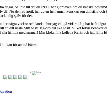
dra dagar. Se inte till det du INTE har gjort även om du kanske bestämde
älv då. Nu den 30 april, har du en helt annan kunskap om dig själv och k
acka dig själv för det.
t under några veckor och landa i hur jag vill gå vidare. Jag har haft nå
ll att ditt nästa Mitt bästa Jag-projekt ska se ut. Vilket fokus behöver d
d alla härliga medlemmar! Min kloka fina kollega Karin och jag finns fö
d du kan för att må bättre.
by
tivation