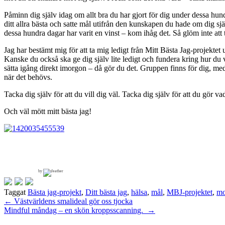
Påminn dig själv idag om allt bra du har gjort för dig under dessa hun
ditt allra bästa och satte mål utifrån den kunskapen du hade om dig sj
dessa hundra dagar har varit en vinst – kom ihåg det. Så glöm inte att t
Jag har bestämt mig för att ta mig ledigt från Mitt Bästa Jag-projekte
Kanske du också ska ge dig själv lite ledigt och fundera kring hur du vi
sätta igång direkt imorgon – då gör du det. Gruppen finns för dig, me
när det behövs.
Tacka dig själv för att du vill dig väl. Tacka dig själv för att du gör va
Och väl mött mitt bästa jag!
by
Taggat
Bästa jag-projekt
,
Ditt bästa jag
,
hälsa
,
mål
,
MBJ-projektet
,
mo
Inläggsnavigering
←
Västvärldens smalideal gör oss tjocka
Mindful måndag – en skön kroppsscanning.
→