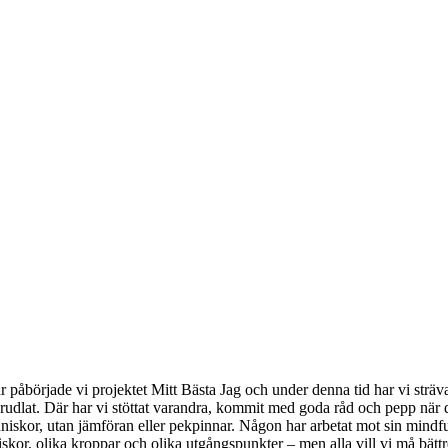
 påbörjade vi projektet Mitt Bästa Jag och under denna tid har vi strävat
prudlat. Där har vi stöttat varandra, kommit med goda råd och pepp när 
iskor, utan jämföran eller pekpinnar. Någon har arbetat mot sin mindful
nniskor, olika kroppar och olika utgångspunkter – men alla vill vi må bä