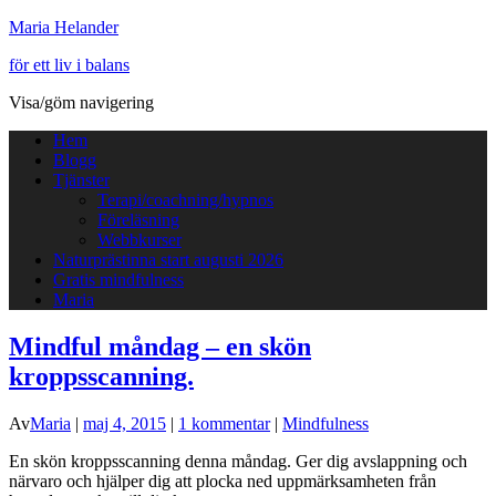
Maria Helander
för ett liv i balans
Visa/göm navigering
Hem
Blogg
Tjänster
Terapi/coachning/hypnos
Föreläsning
Webbkurser
Naturprästinna start augusti 2026
Gratis mindfulness
Maria
Mindful måndag – en skön
kroppsscanning.
Av
Maria
|
maj 4, 2015
|
1 kommentar
|
Mindfulness
En skön kroppsscanning denna måndag. Ger dig avslappning och
närvaro och hjälper dig att plocka ned uppmärksamheten från