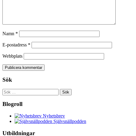
Namn
*
E-postadress
*
Webbplats
Sök
Sök
efter:
Blogroll
Nyhetsbrev
Självsnällpodden
Utbildningar