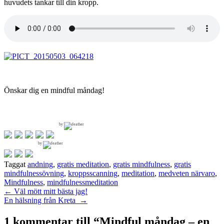
huvudets tankar till din kropp.
Önskar dig en mindful måndag!
by
by
Taggat
andning
,
gratis meditation
,
gratis mindfulness
,
gratis
mindfulnessövning
,
kroppsscanning
,
meditation
,
medveten närvaro
,
Mindfulness
,
mindfulnessmeditation
Inläggsnavigering
←
Väl mött mitt bästa jag!
En hälsning från Kreta
→
1 kommentar till “
Mindful måndag – en