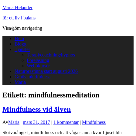
Maria Helander
för ett liv i balans
Visa/göm navigering
Hem
Blogg
Tjänster
Terapi/coachning/hypnos
Föreläsning
Webbkurser
Naturprästinna start augusti 2026
Gratis mindfulness
Maria
Etikett:
mindfulnessmeditation
Mindfulness vid älven
Av
Maria
|
mars 31, 2017
|
1 kommentar
|
Mindfulness
Skrivarångest, mindfulness och att våga stanna kvar Ljuset blir