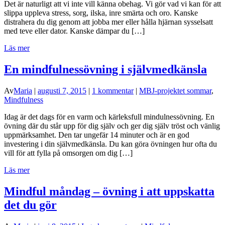
Det är naturligt att vi inte vill känna obehag. Vi gör vad vi kan för att
slippa uppleva stress, sorg, ilska, inre smärta och oro. Kanske
distrahera du dig genom att jobba mer eller hålla hjärnan sysselsatt
med teve eller dator. Kanske dämpar du […]
Läs mer
En mindfulnessövning i självmedkänsla
Av
Maria
|
augusti 7, 2015
|
1 kommentar
|
MBJ-projektet sommar
,
Mindfulness
Idag är det dags för en varm och kärleksfull mindulnessövning. En
övning där du står upp för dig själv och ger dig själv tröst och vänlig
uppmärksamhet. Den tar ungefär 14 minuter och är en god
investering i din självmedkänsla. Du kan göra övningen hur ofta du
vill för att fylla på omsorgen om dig […]
Läs mer
Mindful måndag – övning i att uppskatta
det du gör