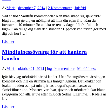
Av
Maria
|
december 7, 2014
|
2 Kommentarer
|
Julefrid
Vad är frid? Varifrån kommer den? Kan man skapa sig själv frid?
Idag vill jag ge dig en möjlighet att hitta din egen frid. Kan du
investera i 10 minuter för att låta resten av dagen bli fridfull och
lugn? Kan du ge dig själv den stunden? Upptäck vad friden gör med
dig och hur […]
Läs mer
Mindfulnessövning för att hantera
känslor
Av
Maria
|
oktober 21, 2014
|
Inga kommentarer
|
Mindfulness
Igår blev jag mörkrädd här på landet. Utanför stugfönstret är skogen
kompakt och inte en strimma ljus tränger igenom. Det knakar och
brakar i träden och på min hjärnas biograf spelas massor av
skräckfilmer upp. Monster, varulvar, tjuvar och mördare hukar bland
skuggorna och alla är ute efter mig och Selma. Eller inte… Rädsla är
[…]
Läs mer