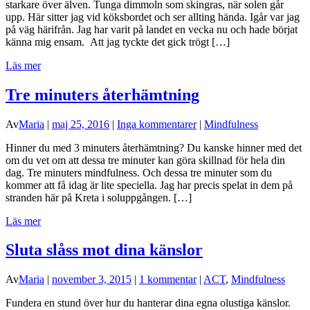
starkare över älven. Tunga dimmoln som skingras, när solen går
upp. Här sitter jag vid köksbordet och ser allting hända. Igår var jag
på väg härifrån. Jag har varit på landet en vecka nu och hade börjat
känna mig ensam. Att jag tyckte det gick trögt […]
Läs mer
Tre minuters återhämtning
Av
Maria
|
maj 25, 2016
|
Inga kommentarer
|
Mindfulness
Hinner du med 3 minuters återhämtning? Du kanske hinner med det
om du vet om att dessa tre minuter kan göra skillnad för hela din
dag. Tre minuters mindfulness. Och dessa tre minuter som du
kommer att få idag är lite speciella. Jag har precis spelat in dem på
stranden här på Kreta i soluppgången. […]
Läs mer
Sluta slåss mot dina känslor
Av
Maria
|
november 3, 2015
|
1 kommentar
|
ACT
,
Mindfulness
Fundera en stund över hur du hanterar dina egna olustiga känslor.