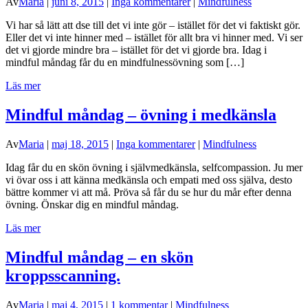
Av
Maria
|
juni 8, 2015
|
Inga kommentarer
|
Mindfulness
Vi har så lätt att dse till det vi inte gör – istället för det vi faktiskt gör.
Eller det vi inte hinner med – istället för allt bra vi hinner med. Vi ser
det vi gjorde mindre bra – istället för det vi gjorde bra. Idag i
mindful måndag får du en mindfulnessövning som […]
Läs mer
Mindful måndag – övning i medkänsla
Av
Maria
|
maj 18, 2015
|
Inga kommentarer
|
Mindfulness
Idag får du en skön övning i självmedkänsla, selfcompassion. Ju mer
vi övar oss i att känna medkänsla och empati med oss själva, desto
bättre kommer vi att må. Pröva så får du se hur du mår efter denna
övning. Önskar dig en mindful måndag.
Läs mer
Mindful måndag – en skön
kroppsscanning.
Av
Maria
|
maj 4, 2015
|
1 kommentar
|
Mindfulness