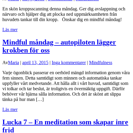
En skön kroppsscanning denna måndag. Ger dig avslappning och
närvaro och hjälper dig att plocka ned uppmärksamheten från
huvudets tankar till din kropp. Önskar dig en mindful måndag!
Läs mer
Mindful måndag – autopiloten lägger
krokben för oss
Av
Maria
|
april 13, 2015
|
Inga kommentarer
|
Mindfulness
Varje ögonblick passerar en oerhörd mängd information genom våra
fem sinnen. Detta samtidigt som minnen och automatiska tankar
uppfyller vårt medvetande. Att hålla allt i vårt huvud, samtidigt som
vi tolkar och tar beslut, är troligtvis en övermäktig uppgift. Därför
behöver vår hjärna sålla information. Och det är skönt att slippa
tänka på hur man […]
Läs mer
Lucka 7 – En meditation som skapar inre
frid