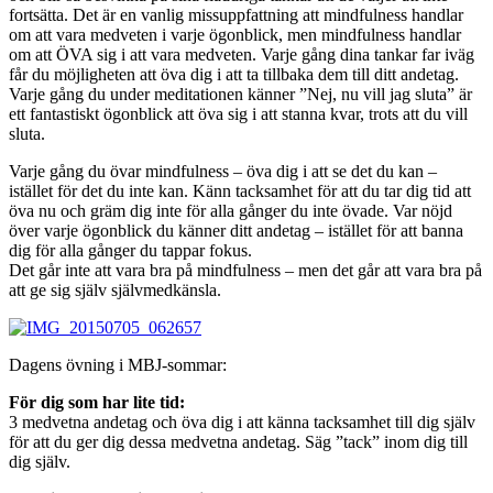
fortsätta. Det är en vanlig missuppfattning att mindfulness handlar
om att vara medveten i varje ögonblick, men mindfulness handlar
om att ÖVA sig i att vara medveten. Varje gång dina tankar far iväg
får du möjligheten att öva dig i att ta tillbaka dem till ditt andetag.
Varje gång du under meditationen känner ”Nej, nu vill jag sluta” är
ett fantastiskt ögonblick att öva sig i att stanna kvar, trots att du vill
sluta.
Varje gång du övar mindfulness – öva dig i att se det du kan –
istället för det du inte kan. Känn tacksamhet för att du tar dig tid att
öva nu och gräm dig inte för alla gånger du inte övade. Var nöjd
över varje ögonblick du känner ditt andetag – istället för att banna
dig för alla gånger du tappar fokus.
Det går inte att vara bra på mindfulness – men det går att vara bra på
att ge sig själv självmedkänsla.
Dagens övning i MBJ-sommar:
För dig som har lite tid:
3 medvetna andetag och öva dig i att känna tacksamhet till dig själv
för att du ger dig dessa medvetna andetag. Säg ”tack” inom dig till
dig själv.