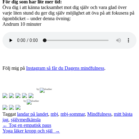
För dig som har lite mer tid:
Öva dig i att känna tacksamhet mot dig själv och vara glad över
varje liten stund du ger dig själv möjlighet att öva på att fokusera på
ögonblicket – under denna övning:
Andrum 10 minuter
Följ mig på
Instagram så får du Dagens mindfulness
.
by
by
Taggat
landar på landet
,
mbj
,
mbj-sommar
,
Mindfulness
,
mitt bästa
jag
,
självmedkänsla
Inläggsnavigering
←
Tog en empatisk paus
Yoga läker kropp och själ
→