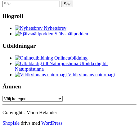
Sök
efter:
Blogroll
Nyhetsbrev
Självsnällpodden
Utbildningar
Onlineutbildning
Utbilda dig till
Naturprästinna
Vildkvinnans naturmagi
Ämnen
Ämnen
Copyright - Maria Helander
ShopIsle
drivs med
WordPress