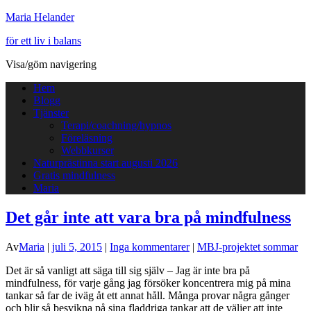
Maria Helander
för ett liv i balans
Visa/göm navigering
Hem
Blogg
Tjänster
Terapi/coachning/hypnos
Föreläsning
Webbkurser
Naturprästinna start augusti 2026
Gratis mindfulness
Maria
Det går inte att vara bra på mindfulness
Av
Maria
|
juli 5, 2015
|
Inga kommentarer
|
MBJ-projektet sommar
Det är så vanligt att säga till sig själv – Jag är inte bra på
mindfulness, för varje gång jag försöker koncentrera mig på mina
tankar så far de iväg åt ett annat håll. Många provar några gånger
och blir så besvikna på sina fladdriga tankar att de väljer att inte