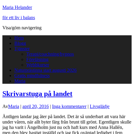
Maria Helander
för ett liv i balans
Visa/göm navigering
Hem
Blogg
Tjänster
Terapi/coachning/hypnos
Föreläsning
Webbkurser
Naturprästinna start augusti 2026
Gratis mindfulness
Maria
Skrivarstuga på landet
Av
Maria
|
april 20, 2016
|
Inga kommentarer
|
Livsglädje
Äntligen landar jag åter på landet. Det är så underbart att vara här
under våren, när allt byter färg från brunt till grönt. Egentligen skulle
jag ha varit i Ängelholm just nu och haft kurs med Anna Hallén,
men den blev hastigt inställd och jag fick oväntad ledighet i fem