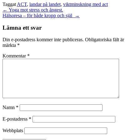
Taggat
ACT
,
landar på landet
,
viktminskning med act
Inläggsnavigering
←
Yoga mot stress och ångest.
Hälsoresa – för både kropp och själ
→
Lämna ett svar
Din e-postadress kommer inte publiceras.
Obligatoriska fält är
märkta
*
Kommentar
*
Namn
*
E-postadress
*
Webbplats