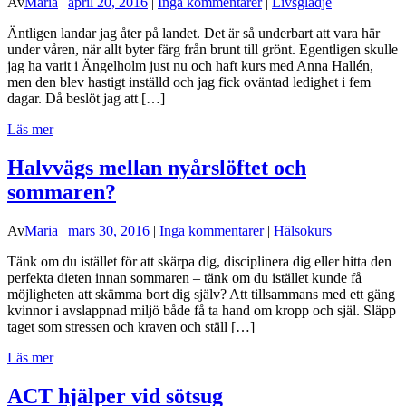
Av
Maria
|
april 20, 2016
|
Inga kommentarer
|
Livsglädje
Äntligen landar jag åter på landet. Det är så underbart att vara här
under våren, när allt byter färg från brunt till grönt. Egentligen skulle
jag ha varit i Ängelholm just nu och haft kurs med Anna Hallén,
men den blev hastigt inställd och jag fick oväntad ledighet i fem
dagar. Då beslöt jag att […]
Läs mer
Halvvägs mellan nyårslöftet och
sommaren?
Av
Maria
|
mars 30, 2016
|
Inga kommentarer
|
Hälsokurs
Tänk om du istället för att skärpa dig, disciplinera dig eller hitta den
perfekta dieten innan sommaren – tänk om du istället kunde få
möjligheten att skämma bort dig själv? Att tillsammans med ett gäng
kvinnor i avslappnad miljö både få ta hand om kropp och själ. Släpp
taget som stressen och kraven och ställ […]
Läs mer
ACT hjälper vid sötsug