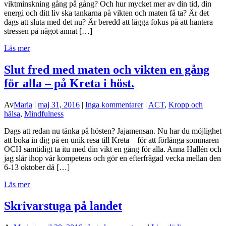
viktminskning gång på gång? Och hur mycket mer av din tid, din
energi och ditt liv ska tankarna på vikten och maten få ta? Är det
dags att sluta med det nu? Är beredd att lägga fokus på att hantera
stressen på något annat […]
Läs mer
Slut fred med maten och vikten en gång
för alla – på Kreta i höst.
Av
Maria
|
maj 31, 2016
|
Inga kommentarer
|
ACT
,
Kropp och
hälsa
,
Mindfulness
Dags att redan nu tänka på hösten? Jajamensan. Nu har du möjlighet
att boka in dig på en unik resa till Kreta – för att förlänga sommaren
OCH samtidigt ta itu med din vikt en gång för alla. Anna Hallén och
jag slår ihop vår kompetens och gör en efterfrågad vecka mellan den
6-13 oktober då […]
Läs mer
Skrivarstuga på landet