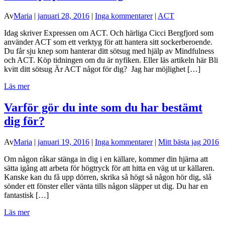
Av
Maria
|
januari 28, 2016
|
Inga kommentarer
|
ACT
Idag skriver Expressen om ACT. Och härliga Cicci Bergfjord som
använder ACT som ett verktyg för att hantera sitt sockerberoende.
Du får sju knep som hanterar ditt sötsug med hjälp av Mindfulness
och ACT. Köp tidningen om du är nyfiken. Eller läs artikeln här Bli
kvitt ditt sötsug Är ACT något för dig? Jag har möjlighet […]
Läs mer
Varför gör du inte som du har bestämt
dig för?
Av
Maria
|
januari 19, 2016
|
Inga kommentarer
|
Mitt bästa jag 2016
Om någon råkar stänga in dig i en källare, kommer din hjärna att
sätta igång att arbeta för högtryck för att hitta en väg ut ur källaren.
Kanske kan du få upp dörren, skrika så högt så någon hör dig, slå
sönder ett fönster eller vänta tills någon släpper ut dig. Du har en
fantastisk […]
Läs mer