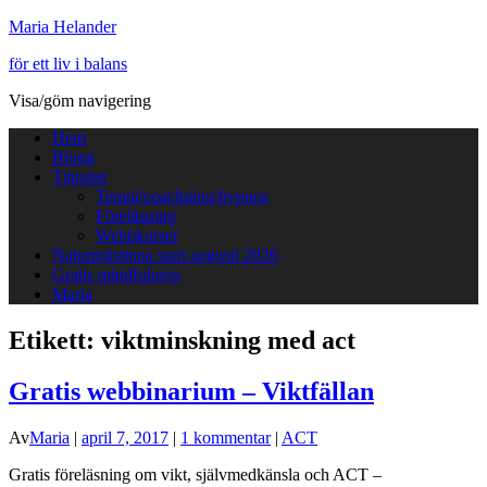
Maria Helander
för ett liv i balans
Visa/göm navigering
Hem
Blogg
Tjänster
Terapi/coachning/hypnos
Föreläsning
Webbkurser
Naturprästinna start augusti 2026
Gratis mindfulness
Maria
Etikett:
viktminskning med act
Gratis webbinarium – Viktfällan
Av
Maria
|
april 7, 2017
|
1 kommentar
|
ACT
Gratis föreläsning om vikt, självmedkänsla och ACT –