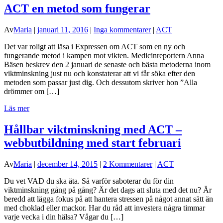
ACT en metod som fungerar
Av
Maria
|
januari 11, 2016
|
Inga kommentarer
|
ACT
Det var roligt att läsa i Expressen om ACT som en ny och
fungerande metod i kampen mot vikten. Medicinreportern Anna
Bäsen beskrev den 2 januari de senaste och bästa metoderna inom
viktminskning just nu och konstaterar att vi får söka efter den
metoden som passar just dig. Och dessutom skriver hon ”Alla
drömmer om […]
Läs mer
Hållbar viktminskning med ACT –
webbutbildning med start februari
Av
Maria
|
december 14, 2015
|
2 Kommentarer
|
ACT
Du vet VAD du ska äta. Så varför saboterar du för din
viktminskning gång på gång? Är det dags att sluta med det nu? Är
beredd att lägga fokus på att hantera stressen på något annat sätt än
med choklad eller mackor. Har du råd att investera några timmar
varje vecka i din hälsa? Vågar du […]