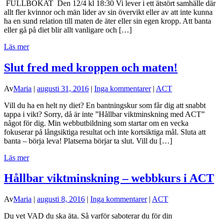
FULLBOKAT Den 12/4 kl 18:30 Vi lever i ett ätstört samhälle där
allt fler kvinnor och män lider av sin övervikt eller av att inte kunna
ha en sund relation till maten de äter eller sin egen kropp. Att banta
eller gå på diet blir allt vanligare och […]
Läs mer
Slut fred med kroppen och maten!
Av
Maria
|
augusti 31, 2016
|
Inga kommentarer
|
ACT
Vill du ha en helt ny diet? En bantningskur som får dig att snabbt
tappa i vikt? Sorry, då är inte ”Hållbar viktminskning med ACT”
något för dig. Min webbutbildning som startar om en vecka
fokuserar på långsiktiga resultat och inte kortsiktiga mål. Sluta att
banta – börja leva! Platserna börjar ta slut. Vill du […]
Läs mer
Hållbar viktminskning – webbkurs i ACT
Av
Maria
|
augusti 8, 2016
|
Inga kommentarer
|
ACT
Du vet VAD du ska äta. Så varför saboterar du för din