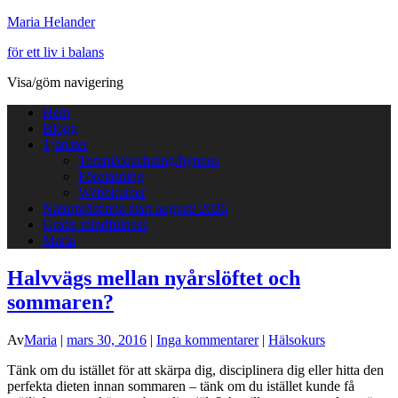
Maria Helander
för ett liv i balans
Visa/göm navigering
Hem
Blogg
Tjänster
Terapi/coachning/hypnos
Föreläsning
Webbkurser
Naturprästinna start augusti 2026
Gratis mindfulness
Maria
Halvvägs mellan nyårslöftet och
sommaren?
Av
Maria
|
mars 30, 2016
|
Inga kommentarer
|
Hälsokurs
Tänk om du istället för att skärpa dig, disciplinera dig eller hitta den
perfekta dieten innan sommaren – tänk om du istället kunde få