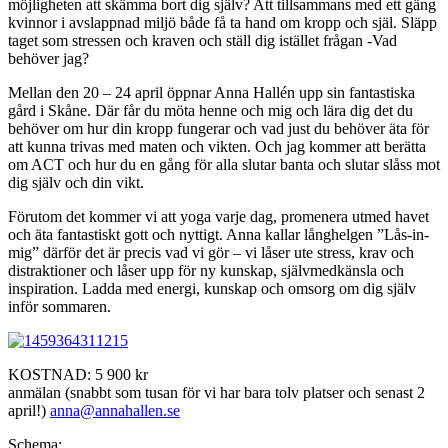
möjligheten att skämma bort dig själv? Att tillsammans med ett gäng
kvinnor i avslappnad miljö både få ta hand om kropp och själ. Släpp
taget som stressen och kraven och ställ dig istället frågan -Vad
behöver jag?
Mellan den 20 – 24 april öppnar Anna Hallén upp sin fantastiska
gård i Skåne. Där får du möta henne och mig och lära dig det du
behöver om hur din kropp fungerar och vad just du behöver äta för
att kunna trivas med maten och vikten. Och jag kommer att berätta
om ACT och hur du en gång för alla slutar banta och slutar slåss mot
dig själv och din vikt.
Förutom det kommer vi att yoga varje dag, promenera utmed havet
och äta fantastiskt gott och nyttigt. Anna kallar långhelgen ”Lås-in-
mig” därför det är precis vad vi gör – vi låser ute stress, krav och
distraktioner och låser upp för ny kunskap, självmedkänsla och
inspiration. Ladda med energi, kunskap och omsorg om dig själv
inför sommaren.
KOSTNAD: 5 900 kr
anmälan (snabbt som tusan för vi har bara tolv platser och senast 2
april!)
anna@annahallen.se
Schema: