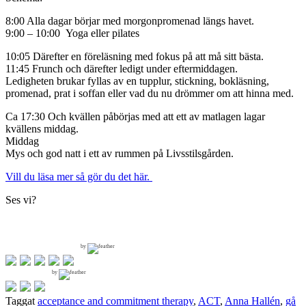
8:00 Alla dagar börjar med morgonpromenad längs havet.
9:00 – 10:00 Yoga eller pilates
10:05 Därefter en föreläsning med fokus på att må sitt bästa.
11:45 Frunch och därefter ledigt under eftermiddagen.
Ledigheten brukar fyllas av en tupplur, stickning, bokläsning,
promenad, prat i soffan eller vad du nu drömmer om att hinna med.
Ca 17:30 Och kvällen påbörjas med att ett av matlagen lagar
kvällens middag.
Middag
Mys och god natt i ett av rummen på Livsstilsgården.
Vill du läsa mer så gör du det här.
Ses vi?
by
by
Taggat
acceptance and commitment therapy
,
ACT
,
Anna Hallén
,
gå