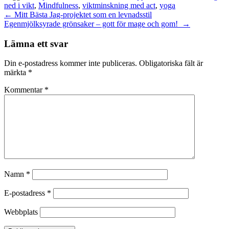
ned i vikt
,
Mindfulness
,
viktminskning med act
,
yoga
Inläggsnavigering
←
Mitt Bästa Jag-projektet som en levnadsstil
Egenmjölksyrade grönsaker – gott för mage och gom!
→
Lämna ett svar
Din e-postadress kommer inte publiceras.
Obligatoriska fält är
märkta
*
Kommentar
*
Namn
*
E-postadress
*
Webbplats