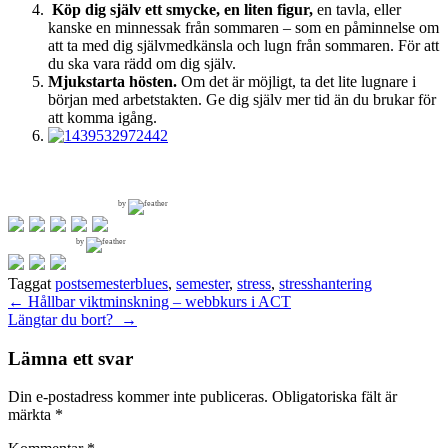
Köp dig själv ett smycke, en liten figur,
en tavla, eller
kanske en minnessak från sommaren – som en påminnelse om
att ta med dig självmedkänsla och lugn från sommaren. För att
du ska vara rädd om dig själv.
Mjukstarta hösten.
Om det är möjligt, ta det lite lugnare i
början med arbetstakten. Ge dig själv mer tid än du brukar för
att komma igång.
by
by
Taggat
postsemesterblues
,
semester
,
stress
,
stresshantering
Inläggsnavigering
←
Hållbar viktminskning – webbkurs i ACT
Längtar du bort?
→
Lämna ett svar
Din e-postadress kommer inte publiceras.
Obligatoriska fält är
märkta
*