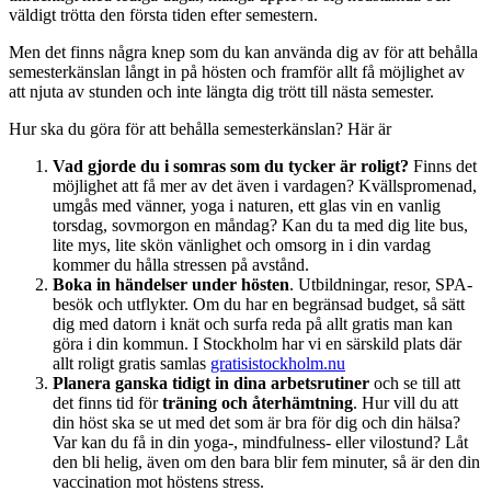
väldigt trötta den första tiden efter semestern.
Men det finns några knep som du kan använda dig av för att behålla
semesterkänslan långt in på hösten och framför allt få möjlighet av
att njuta av stunden och inte längta dig trött till nästa semester.
Hur ska du göra för att behålla semesterkänslan? Här är
Vad gjorde du i somras som du tycker är roligt?
Finns det
möjlighet att få mer av det även i vardagen? Kvällspromenad,
umgås med vänner, yoga i naturen, ett glas vin en vanlig
torsdag, sovmorgon en måndag? Kan du ta med dig lite bus,
lite mys, lite skön vänlighet och omsorg in i din vardag
kommer du hålla stressen på avstånd.
Boka in händelser under hösten
. Utbildningar, resor, SPA-
besök och utflykter. Om du har en begränsad budget, så sätt
dig med datorn i knät och surfa reda på allt gratis man kan
göra i din kommun. I Stockholm har vi en särskild plats där
allt roligt gratis samlas
gratisistockholm.nu
Planera ganska tidigt in dina arbetsrutiner
och se till att
det finns tid för
träning och återhämtning
. Hur vill du att
din höst ska se ut med det som är bra för dig och din hälsa?
Var kan du få in din yoga-, mindfulness- eller vilostund? Låt
den bli helig, även om den bara blir fem minuter, så är den din
vaccination mot höstens stress.