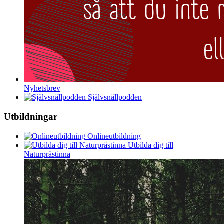
Nyhetsbrev
Självsnällpodden
Utbildningar
Onlineutbildning
Utbilda dig till
Naturprästinna