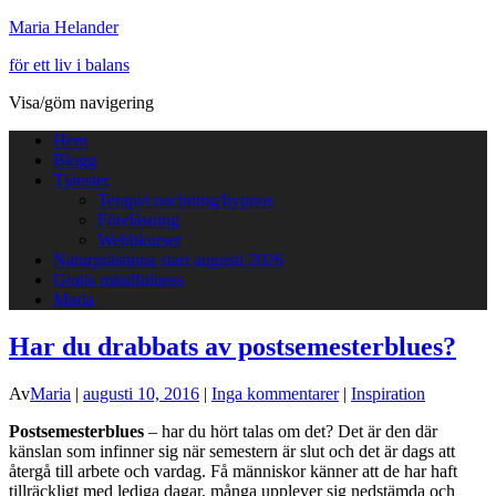
Maria Helander
för ett liv i balans
Visa/göm navigering
Hem
Blogg
Tjänster
Terapi/coachning/hypnos
Föreläsning
Webbkurser
Naturprästinna start augusti 2026
Gratis mindfulness
Maria
Har du drabbats av postsemesterblues?
Av
Maria
|
augusti 10, 2016
|
Inga kommentarer
|
Inspiration
Postsemesterblues
– har du hört talas om det? Det är den där
känslan som infinner sig när semestern är slut och det är dags att
återgå till arbete och vardag. Få människor känner att de har haft
tillräckligt med lediga dagar, många upplever sig nedstämda och