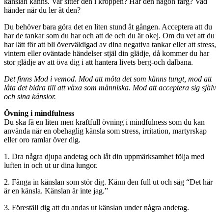
känslan känns. Var sitter den i kroppen? Har den någon färg? Vad
händer när du ler åt den?
Du behöver bara göra det en liten stund åt gången. Acceptera att du
har de tankar som du har och att de och du är okej. Om du vet att du
har lätt för att bli överväldigad av dina negativa tankar eller att stress,
vintern eller oväntade händelser stjäl din glädje, då kommer du har
stor glädje av att öva dig i att hantera livets berg-och dalbana.
Det finns Mod i vemod. Mod att möta det som känns tungt, mod att
låta det bidra till att växa som människa. Mod att acceptera sig själv
och sina känslor.
Övning i mindfulness
Du ska få en liten men kraftfull övning i mindfulness som du kan
använda när en obehaglig känsla som stress, irritation, martyrskap
eller oro ramlar över dig.
1. Dra några djupa andetag och låt din uppmärksamhet följa med
luften in och ut ur dina lungor.
2. Fånga in känslan som stör dig. Känn den full ut och säg “Det här
är en känsla. Känslan är inte jag.”
3. Föreställ dig att du andas ut känslan under några andetag.