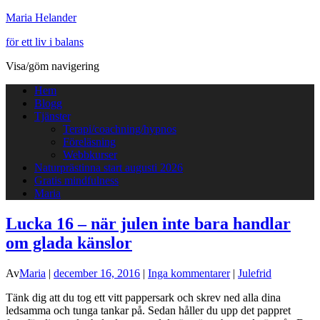
Maria Helander
för ett liv i balans
Visa/göm navigering
Hem
Blogg
Tjänster
Terapi/coachning/hypnos
Föreläsning
Webbkurser
Naturprästinna start augusti 2026
Gratis mindfulness
Maria
Lucka 16 – när julen inte bara handlar
om glada känslor
Av
Maria
|
december 16, 2016
|
Inga kommentarer
|
Julefrid
Tänk dig att du tog ett vitt pappersark och skrev ned alla dina
ledsamma och tunga tankar på. Sedan håller du upp det pappret