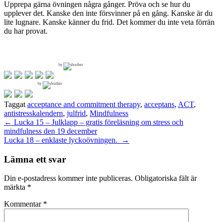
Upprepa gärna övningen några gånger. Pröva och se hur du
upplever det. Kanske den inte försvinner på en gång. Kanske är du
lite lugnare. Kanske känner du frid. Det kommer du inte veta förrän
du har provat.
by
by
Taggat
acceptance and commitment therapy
,
acceptans
,
ACT
,
antistresskalendern
,
julfrid
,
Mindfulness
Inläggsnavigering
←
Lucka 15 – Julklapp – gratis föreläsning om stress och
mindfulness den 19 december
Lucka 18 – enklaste lyckoövningen.
→
Lämna ett svar
Din e-postadress kommer inte publiceras.
Obligatoriska fält är
märkta
*
Kommentar
*