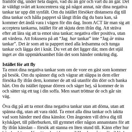
framför dig, under hela dagen, vad du än gör och vart du än går. Det
är väldigt svårt att koncentrera sig på något annat, när dina negativa
tankar tar upp ditt synfält. Om du istället försöker distansera dig till
dina tankar och hålla pappret så långt ifrån dig du bara kan, så
kommer det ändå vara i vägen för din dag. Inom ACT lär man sig att
acceptera tankarna, istället för att skjuta dem ifrån dig. Att sträva
efter att lära sig att ta emot sina tankar; negativa eller positiva, utan
att värdera. Att fokusera på att “Jag
har
tankar” inte “Jag
är
mina
tankar”. Det är som att ta pappret med alla ledsamma och tunga
tankar och lägga det i knät. Du vet att det ligger där, men det stjäl
inget av din uppmärksamhet från det som händer omkring dig.
Istället för att fly
Ta emot dina negativa tankar som om de vore en gäst som kommer
på besök. Om du spänner dig och vägrar att släppa in dem eller
försöka fly ifrån dem, kommer de att stå utanför din dörr och banka
hårt. Om du istället öppnar dörren och säger hej, så kommer de in
och sätter sig ett tag i din soffa. Men snart tröttnar de och går sin
väg.
Öva dig på att ta emot dina negativa tankar utan att döma, utan att
spänna dig, utan att vara rädd. Ta emot alla dina tankar och iaktta
vad som händer med dina känslor. Om ångesten vill driva dig till
kylskåpet, till pillerburken, till gymmet eller någon annanstans för att
fly ifrån känslan – försök att stanna en liten stund till. Känn efter hur