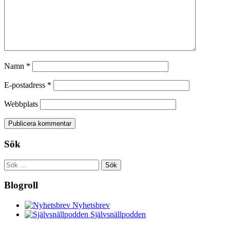
Namn
*
E-postadress
*
Webbplats
Sök
Sök
efter:
Blogroll
Nyhetsbrev
Självsnällpodden