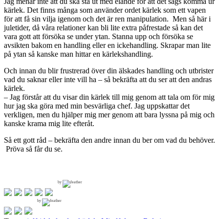
Jag menar inte att du ska stå ut med elände för att det sägs komma ur
kärlek. Det finns många som använder ordet kärlek som ett vapen
för att få sin vilja igenom och det är ren manipulation. Men så här i
juletider, då våra relationer kan bli lite extra påfrestade så kan det
vara gott att försöka se under ytan. Stanna upp och försöka se
avsikten bakom en handling eller en ickehandling. Skrapar man lite
på ytan så kanske man hittar en kärlekshandling.
Och innan du blir frustrerad över din älskades handling och utbrister
vad du saknar eller inte vill ha – så bekräfta att du ser att den andras
kärlek.
– Jag förstår att du visar din kärlek till mig genom att tala om för mig
hur jag ska göra med min besvärliga chef. Jag uppskattar det
verkligen, men du hjälper mig mer genom att bara lyssna på mig och
kanske krama mig lite efteråt.
Så ett gott råd – bekräfta den andre innan du ber om vad du behöver.
Pröva så får du se.
by
by