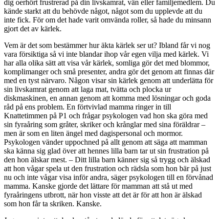
dig oerhört frustrerad på din livskamrat, vän eller familjemedlem. Du
kände starkt att du behövde något, något som du upplevde att du
inte fick. För om det hade varit omvända roller, så hade du minsann
gjort det av kärlek.
Vem är det som bestämmer hur äkta kärlek ser ut? Ibland får vi nog
vara försiktiga så vi inte blandar ihop vår egen vilja med kärlek. Vi
har alla olika sätt att visa vår kärlek, somliga gör det med blommor,
komplimanger och små presenter, andra gör det genom att finnas där
med en tyst närvaro. Någon visar sin kärlek genom att underlätta för
sin livskamrat genom att laga mat, tvätta och plocka ur
diskmaskinen, en annan genom att komma med lösningar och goda
råd på ens problem. En förtvivlad mamma ringer in till
Knattetimmen på P1 och frågar psykologen vad hon ska göra med
sin fyraåring som gråter, skriker och krånglar med sina föräldrar –
men är som en liten ängel med dagispersonal och mormor.
Psykologen vänder uppochned på allt genom att säga att mamman
ska känna sig glad över att hennes lilla barn tar ut sin frustration på
den hon älskar mest. – Ditt lilla barn känner sig så trygg och älskad
att hon vågar spela ut den frustration och rädsla som hon bär på just
nu och inte vågar visa inför andra, säger psykologen till en förvånad
mamma. Kanske gjorde det lättare för mamman att stå ut med
fyraåringens utbrott, när hon visste att det är för att hon är älskad
som hon får ta skriken. Kanske.