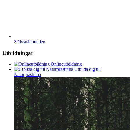
Självsnällpodden
Utbildningar
Onlineutbildning
Utbilda dig till
Naturprästinna