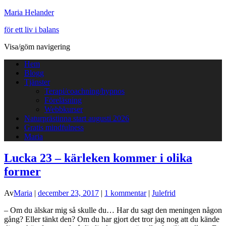
Maria Helander
för ett liv i balans
Visa/göm navigering
Hem
Blogg
Tjänster
Terapi/coachning/hypnos
Föreläsning
Webbkurser
Naturprästinna start augusti 2026
Gratis mindfulness
Maria
Lucka 23 – kärleken kommer i olika
former
Av
Maria
|
december 23, 2017
|
1 kommentar
|
Julefrid
– Om du älskar mig så skulle du… Har du sagt den meningen någon
gång? Eller tänkt den? Om du har gjort det tror jag nog att du kände