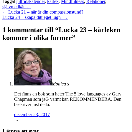
Taggat
julfridskalender
,
kärlek
,
Mindfulness
,
Relationer
,
självmedkänsla
Inläggsnavigering
←
Lucka 21 – när är din compassionstund?
Lucka 24 – skapa ditt eget lugn
→
1 kommentar till “
Lucka 23 – kärleken
kommer i olika former
”
Monica s
Det finns en bok som heter The 5 love languages av Gary
Chapman som jaG varmt kan REKOMMENDERA. Den
beskriver just detta.
december 23, 2017
-
Lämna ett svar