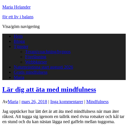
Maria Helander
för ett liv i balans
Visa/göm navigering
Hem
Blogg
Tjänster
Terapi/coachning/hypnos
Föreläsning
Webbkurser
Naturprästinna start augusti 2026
Gratis mindfulness
Maria
Lär dig att äta med mindfulness
Av
Maria
|
mars 26, 2018
|
Inga kommentarer
|
Mindfulness
Jag upptäcker hur lätt det är att äta med mindfulness när man äter
råkost. Att tugga sig igenom en tallrik med rivna rotsaker och kål tar
en stund och du kan nästan lägga ned gaffeln mellan tuggorna.