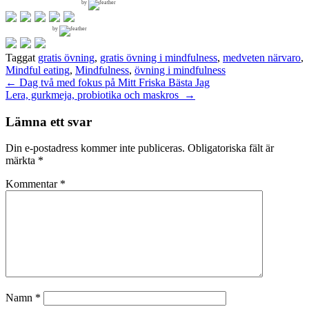
by
by
Taggat
gratis övning
,
gratis övning i mindfulness
,
medveten närvaro
,
Mindful eating
,
Mindfulness
,
övning i mindfulness
Inläggsnavigering
←
Dag två med fokus på Mitt Friska Bästa Jag
Lera, gurkmeja, probiotika och maskros
→
Lämna ett svar
Din e-postadress kommer inte publiceras.
Obligatoriska fält är
märkta
*
Kommentar
*
Namn
*