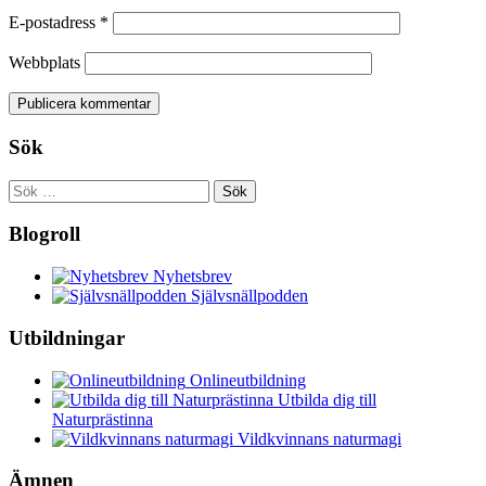
E-postadress
*
Webbplats
Sök
Sök
efter:
Blogroll
Nyhetsbrev
Självsnällpodden
Utbildningar
Onlineutbildning
Utbilda dig till
Naturprästinna
Vildkvinnans naturmagi
Ämnen