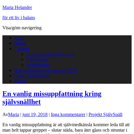
Maria Helander
för ett liv i balans
Visa/göm navigering
Hem
Blogg
Tjänster
Terapi/coachning/hypnos
Föreläsning
Webbkurser
Naturprästinna start augusti 2026
Gratis mindfulness
Maria
En vanlig missuppfattning kring
självsnällhet
Av
Maria
|
juni 19, 2018
|
Inga kommentarer
|
Projekt SjälvSnäll
En vanlig missuppfattning är att självmedkänsla kommer leda till att
man helt tappar greppet – slutar städa, bara äter glass och struntar i