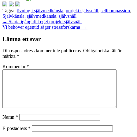
Taggat
övning i självmedkänsla
,
projekt självsnäll
,
selfcompassion
,
Självkänsla
,
självmedkänsla
,
självsnäll
Inläggsnavigering
←
Starta igång ditt eget projekt självsnäll
Vi behöver egentid säger stressforskarna
→
Lämna ett svar
Din e-postadress kommer inte publiceras.
Obligatoriska fält är
märkta
*
Kommentar
*
Namn
*
E-postadress
*