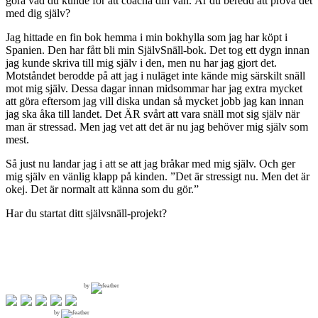
göra vad du kunde för att coacha din vän. Är du beredd att prova det
med dig själv?
Jag hittade en fin bok hemma i min bokhylla som jag har köpt i
Spanien. Den har fått bli min SjälvSnäll-bok. Det tog ett dygn innan
jag kunde skriva till mig själv i den, men nu har jag gjort det.
Motståndet berodde på att jag i nuläget inte kände mig särskilt snäll
mot mig själv. Dessa dagar innan midsommar har jag extra mycket
att göra eftersom jag vill diska undan så mycket jobb jag kan innan
jag ska åka till landet. Det ÄR svårt att vara snäll mot sig själv när
man är stressad. Men jag vet att det är nu jag behöver mig själv som
mest.
Så just nu landar jag i att se att jag bråkar med mig själv. Och ger
mig själv en vänlig klapp på kinden. ”Det är stressigt nu. Men det är
okej. Det är normalt att känna som du gör.”
Har du startat ditt självsnäll-projekt?
by
by