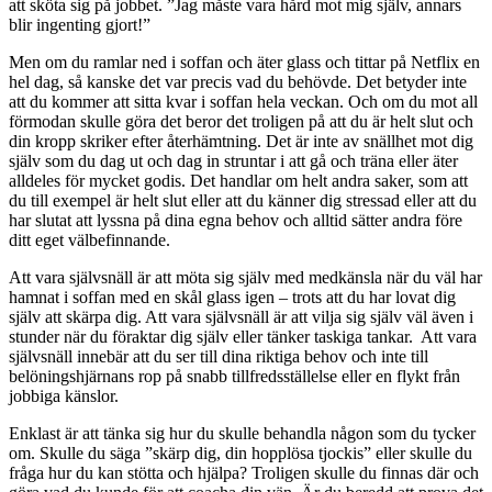
att sköta sig på jobbet. ”Jag måste vara hård mot mig själv, annars
blir ingenting gjort!”
Men om du ramlar ned i soffan och äter glass och tittar på Netflix en
hel dag, så kanske det var precis vad du behövde. Det betyder inte
att du kommer att sitta kvar i soffan hela veckan. Och om du mot all
förmodan skulle göra det beror det troligen på att du är helt slut och
din kropp skriker efter återhämtning. Det är inte av snällhet mot dig
själv som du dag ut och dag in struntar i att gå och träna eller äter
alldeles för mycket godis. Det handlar om helt andra saker, som att
du till exempel är helt slut eller att du känner dig stressad eller att du
har slutat att lyssna på dina egna behov och alltid sätter andra före
ditt eget välbefinnande.
Att vara självsnäll är att möta sig själv med medkänsla när du väl har
hamnat i soffan med en skål glass igen – trots att du har lovat dig
själv att skärpa dig. Att vara självsnäll är att vilja sig själv väl även i
stunder när du föraktar dig själv eller tänker taskiga tankar. Att vara
självsnäll innebär att du ser till dina riktiga behov och inte till
belöningshjärnans rop på snabb tillfredsställelse eller en flykt från
jobbiga känslor.
Enklast är att tänka sig hur du skulle behandla någon som du tycker
om. Skulle du säga ”skärp dig, din hopplösa tjockis” eller skulle du
fråga hur du kan stötta och hjälpa? Troligen skulle du finnas där och