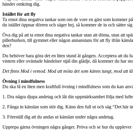
händer omkring dig.
Istället för att fly
Ta emot dina negativa tankar som om de vore en gäst som kommer på b
du istället öppnar dörren och säger hej, så kommer de in och sätter sig 
Öva dig på att ta emot dina negativa tankar utan att döma, utan att spä
pillerburken, till gymmet eller någon annanstans för att fly ifrån känsl
den?
Du behöver bara göra det en liten stund åt gången. Acceptera att du har 
vintern eller oväntade händelser stjäl din glädje, då kommer du har stor
Det finns Mod i vemod. Mod att möta det som känns tungt, mod att låta
Övning i mindfulness
Du ska få en liten men kraftfull övning i mindfulness som du kan använ
1. Dra några djupa andetag och låt din uppmärksamhet följa med luften
2. Fånga in känslan som stör dig. Känn den full ut och säg “Det här är
3. Föreställ dig att du andas ut känslan under några andetag.
Upprepa gärna övningen några gånger. Pröva och se hur du upplever de