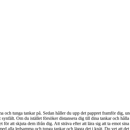
ma och tunga tankar på. Sedan håller du upp det pappret framför dig, und
t synfält. Om du istället försöker distansera dig till dina tankar och hål
ör att skjuta dem ifrån dig. Att sträva efter att lära sig att ta emot sina 
med alla ledsamma och tunga tankar och lägga det i knät. Du vet att det