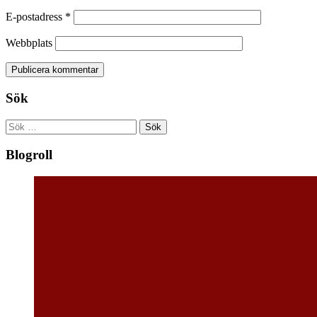
E-postadress
*
Webbplats
Sök
Sök
efter:
Blogroll