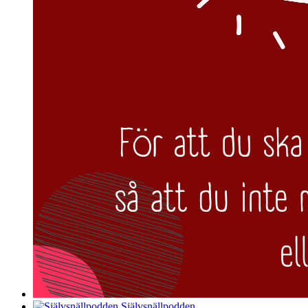
Självsnällpodden