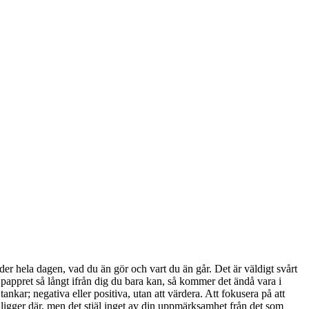
er hela dagen, vad du än gör och vart du än går. Det är väldigt svårt
la pappret så långt ifrån dig du bara kan, så kommer det ändå vara i
tankar; negativa eller positiva, utan att värdera. Att fokusera på att
 ligger där, men det stjäl inget av din uppmärksamhet från det som