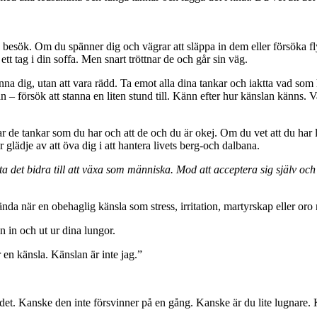
esök. Om du spänner dig och vägrar att släppa in dem eller försöka fly
ett tag i din soffa. Men snart tröttnar de och går sin väg.
nna dig, utan att vara rädd. Ta emot alla dina tankar och iaktta vad som 
an – försök att stanna en liten stund till. Känn efter hur känslan känns.
de tankar som du har och att de och du är okej. Om du vet att du har lätt
 glädje av att öva dig i att hantera livets berg-och dalbana.
 det bidra till att växa som människa. Mod att acceptera sig själv och 
da när en obehaglig känsla som stress, irritation, martyrskap eller oro 
 in och ut ur dina lungor.
 en känsla. Känslan är inte jag.”
t. Kanske den inte försvinner på en gång. Kanske är du lite lugnare. 