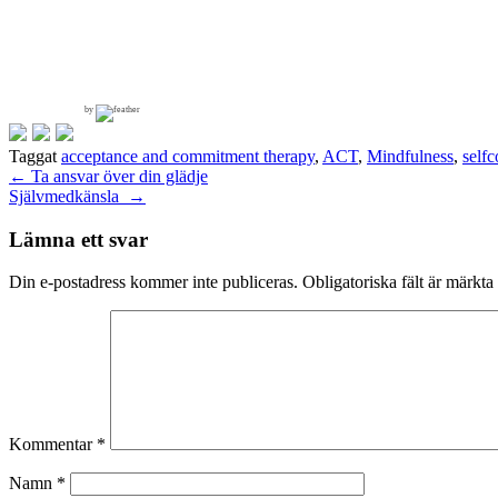
by
Taggat
acceptance and commitment therapy
,
ACT
,
Mindfulness
,
self
Inläggsnavigering
←
Ta ansvar över din glädje
Självmedkänsla
→
Lämna ett svar
Din e-postadress kommer inte publiceras.
Obligatoriska fält är märkta
Kommentar
*
Namn
*