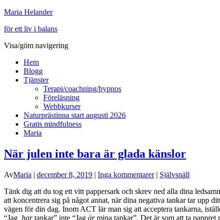
Maria Helander
för ett liv i balans
Visa/göm navigering
Hem
Blogg
Tjänster
Terapi/coachning/hypnos
Föreläsning
Webbkurser
Naturprästinna start augusti 2026
Gratis mindfulness
Maria
När julen inte bara är glada känslor
Av
Maria
|
december 8, 2019
|
Inga kommentarer
|
Självsnäll
Tänk dig att du tog ett vitt pappersark och skrev ned alla dina ledsam
att koncentrera sig på något annat, när dina negativa tankar tar upp dit
vägen för din dag. Inom ACT lär man sig att acceptera tankarna, istället f
“Jag
har
tankar” inte “Jag
är
mina tankar”. Det är som att ta pappret 