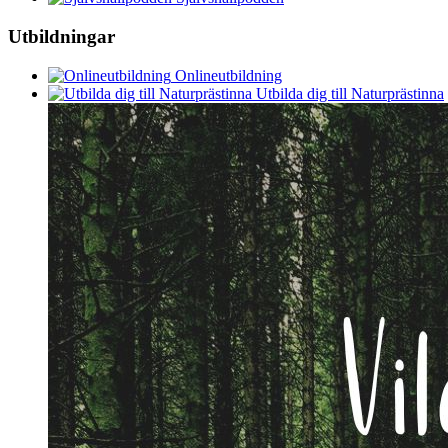
Utbildningar
Onlineutbildning
Utbilda dig till Naturprästinna