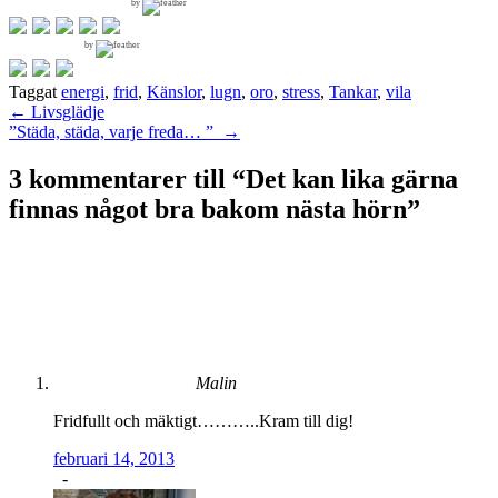
by
by
Taggat
energi
,
frid
,
Känslor
,
lugn
,
oro
,
stress
,
Tankar
,
vila
Inläggsnavigering
←
Livsglädje
”Städa, städa, varje freda… ”
→
3 kommentarer till “
Det kan lika gärna
finnas något bra bakom nästa hörn
”
Malin
Fridfullt och mäktigt………..Kram till dig!
februari 14, 2013
-