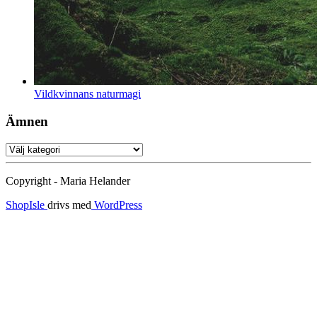
Vildkvinnans naturmagi
Ämnen
Ämnen
Copyright - Maria Helander
ShopIsle
drivs med
WordPress