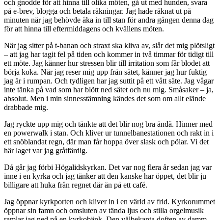
och gnodde för att hinna till olika möten, gå ut med hunden, svara
på e-brev, blogga och betala räkningar. Jag hade räknat ut på
minuten när jag behövde åka in till stan för andra gången denna dag
för att hinna till eftermiddagens och kvällens möten.
När jag sitter på t-banan och straxt ska kliva av, slår det mig plötsligt
– att jag har tagit fel på tiden och kommer in två timmar för tidigt till
ett möte. Jag känner hur stressen blir till irritation som får blodet att
börja koka. När jag reser mig upp från sätet, känner jag hur fuktig
jag är i rumpan. Och tydligen har jag suttit på ett vått säte. Jag vågar
inte tänka på vad som har blött ned sätet och nu mig. Småsaker – ja,
absolut. Men i min sinnesstämning kändes det som om allt elände
drabbade mig.
Jag ryckte upp mig och tänkte att det blir nog bra ändå. Hinner med
en powerwalk i stan. Och kliver ur tunnelbanestationen och rakt in i
ett snöblandat regn, där man får hoppa över slask och pölar. Vi det
här laget var jag gråtfärdig.
Då går jag förbi Högalidskyrkan. Det var nog flera år sedan jag var
inne i en kyrka och jag tänker att den kanske har öppet, det blir ju
billigare att huka från regnet där än på ett café.
Jag öppnar kyrkporten och kliver in i en värld av frid. Kyrkorummet
öppnar sin famn och omsluten av tända ljus och stilla orgelmusik
ramlar jag ned på en kyrkobänk. Den välbekanta doften av damm,