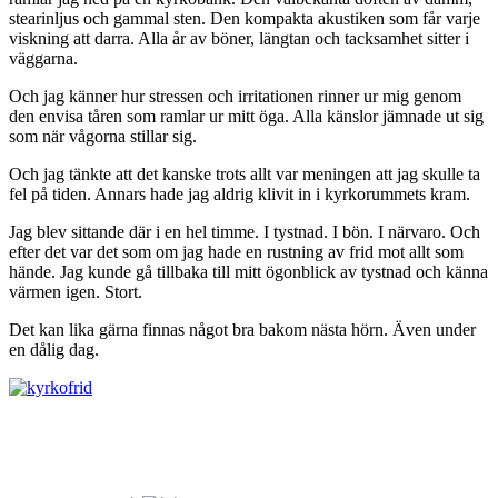
stearinljus och gammal sten. Den kompakta akustiken som får varje
viskning att darra. Alla år av böner, längtan och tacksamhet sitter i
väggarna.
Och jag känner hur stressen och irritationen rinner ur mig genom
den envisa tåren som ramlar ur mitt öga. Alla känslor jämnade ut sig
som när vågorna stillar sig.
Och jag tänkte att det kanske trots allt var meningen att jag skulle ta
fel på tiden. Annars hade jag aldrig klivit in i kyrkorummets kram.
Jag blev sittande där i en hel timme. I tystnad. I bön. I närvaro. Och
efter det var det som om jag hade en rustning av frid mot allt som
hände. Jag kunde gå tillbaka till mitt ögonblick av tystnad och känna
värmen igen. Stort.
Det kan lika gärna finnas något bra bakom nästa hörn. Även under
en dålig dag.