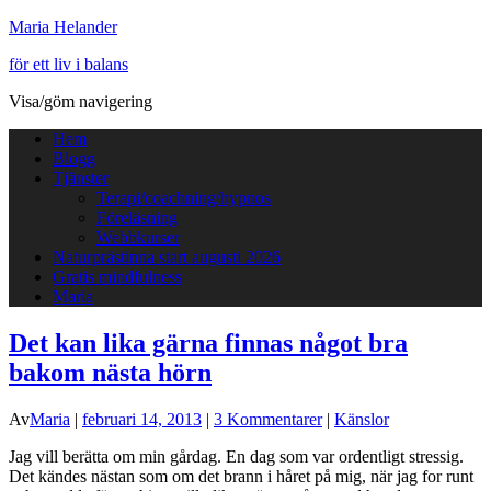
Maria Helander
för ett liv i balans
Visa/göm navigering
Hem
Blogg
Tjänster
Terapi/coachning/hypnos
Föreläsning
Webbkurser
Naturprästinna start augusti 2026
Gratis mindfulness
Maria
Det kan lika gärna finnas något bra
bakom nästa hörn
Av
Maria
|
februari 14, 2013
|
3 Kommentarer
|
Känslor
Jag vill berätta om min gårdag. En dag som var ordentligt stressig.
Det kändes nästan som om det brann i håret på mig, när jag for runt