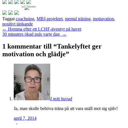
by
Taggat
coachning
,
MBJ-projektet
,
mental träning
,
motiavation
,
positivt tänkande
Inläggsnavigering
←
Hemma efter ett LCHF-äventyr på havet
30 minuters ökad puls varje dag
→
1 kommentar till “
Tankelyftet ger
motivation och glädje
”
I mitt huvud
Ja, man skulle behöva träna på att vara snäll mot sig själv!
april 7, 2014
-