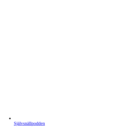
Självsnällpodden