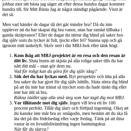
jobbar mot sitt bästa jag säger att efter dessa hundra dagar kommer
hundra till, för Mitt Bästa Jag är något ständigt pågående. Visst är
det så.
Men vad händer de dagar då det går mindre bra? Då du inte
upplever att du har skapat dig bra vanor, utan har ramlat tillbaka i
gamla skräpvanor? Eller de dagar du stirrar dig blind på saker hos
dig själv som du tycker är fult, tjockt eller fel? Stanna upp och gå
igenom mitt tankelyft. Skriv ned i din MBJ-bok eller tänk högt.
Kom ihåg att MBJ-projektet är en resa och den resan är
ditt liv.
Sluta bums att skjuta på alla roliga saker tills du har
nått ditt mål – utan gör dem nu.
Vad för roligt kan du göra för dig själv idag?
Sök det du har lyckas med.
Byt perspektiv och titta på alla
bra saker du har gjort för dig själv hittills. Sluta stirra dig blind
på att du inte har tränat så mycket som du hade tänkt dig eller
inte har ätit så bra.
Räkna istället upp alla små steg som har tagit dig mot MBJ.
Var tillåtande mot dig själv.
Ingen vill leva ett liv 100
procent perfekt. Tillåt dig slarv och förbjud ingenting. Okej att
du kanske inte mår bra av smågodis, men bestäm att du ska få
äta det på din födelsedag eller varje fredag. Tänk på att dina
vanor är en livsstilsförändring ingen bantningskur.
När får du slarva?