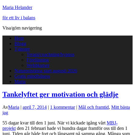
Maria Helander
för ett liv i balans
Visa/göm navigering
Hem
Blogg
Tjänster
Terapi/coachning/hypnos
Föreläsning
Webbkurser
Naturprästinna start augusti 2026
Gratis mindfulness
Maria
Tankelyftet ger motivation och glädje
Av
Maria
|
april 7, 2014
|
1 kommentar
|
Mål och framtid
,
Mitt bästa
jag
55 dagar kvar till den 1 juni. När vi kickade igång vårt
MBJ-
projekt
den 21 februari hade vi hundra dagar framför oss till den 1
juni. Tiden går både fort och långsamt på samma gång. Många som