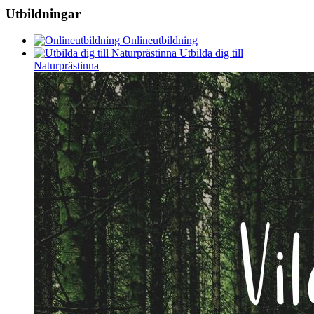
Utbildningar
Onlineutbildning
Utbilda dig till
Naturprästinna