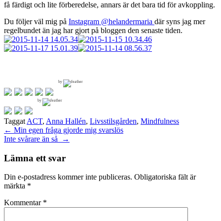
få färdigt och lite förberedelse, annars är det bara tid för avkoppling.
Du följer väl mig på
Instagram @helandermaria
där syns jag mer
regelbundet än jag har gjort på bloggen den senaste tiden.
by
by
Taggat
ACT
,
Anna Hallén
,
Livsstilsgården
,
Mindfulness
Inläggsnavigering
←
Min egen fråga gjorde mig svarslös
Inte svårare än så
→
Lämna ett svar
Din e-postadress kommer inte publiceras.
Obligatoriska fält är
märkta
*
Kommentar
*