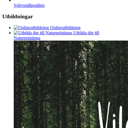
Självsnällpodden
Utbildningar
Onlineutbildning
Utbilda dig till
Naturprästinna