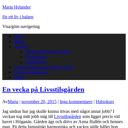
Maria Helander
för ett liv i balans
Visa/göm navigering
Hem
Blogg
Tjänster
Terapi/coachning/hypnos
Föreläsning
Webbkurser
Naturprästinna start augusti 2026
Gratis mindfulness
Maria
En vecka på Livsstilsgården
Av
Maria
|
november 20, 2015
|
Inga kommentarer
|
Hälsokurs
Jag undrar hur jag skulle kunna trivas med något annat jobb? I
veckan tog mitt jobb mig till
Livsstilsgården
som ligger precis vid
havet i Höganäs. Gården ägs och drivs av Anna Hallén och hennes
man. På detta fantastiskt harmoniska och vackra ställe håller hon