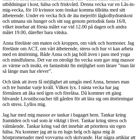
utbildningar i kost, hälsa och friskvård. Denna vecka var en Lås-in-
mig-vecka, för 10 kvinnor som önskar komma tillrätta med sitt
ätbeteende. Under en vecka fick de äta mejerifri lågkolhydratskost
och utmana sin hunger och sitt sug genom periodisk fasta 16/8,
vilket innebar att första målet var vid 12.00 på dagen och andra
målet 19.00, därefter bara vätska.
Anna föreläste om maten och kroppen, om värk och hormoner. Jag
föreläste om ACT, om vårt ätbeteende, stress och hur vi kan arbeta
med en ätstörning. Både Anna och jag höll även i pass med yoga
och mindfulness. Det var en otroligt fin vecka som gav mig massor
av värme och insikt, en fantastiskt fin möjlighet som lärare ”man lär
så länge man har elever”.
Och tänk att även få möjlighet att umgås med Anna, hennes man
och tre hundar varje kväll. Vilken lyx. I nästa vecka har jag
förmånen att åka ned igen och föreläsa. Då kommer ett gäng
blivande Livsstilscoacher till gården för att lära sig om ätstörningar
och stress. Lyllos mig.
Jag har med mig massor av tankar i bagaget hem. Tankar kring
framtiden och vad som är viktigt i livet. Tankar kring stress och
välmående. Tankar kring vad det innebär att prioritera sin egen
hälsa. Nu kommer jag att ta en lugn helg och ägna mig åt
höstpromenader med vovvarna och skrivande. Har några artiklar att