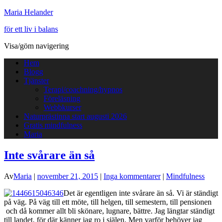
Maria Helander
för ett liv i balans
Visa/göm navigering
Hem
Blogg
Tjänster
Terapi/coachning/hypnos
Föreläsning
Webbkurser
Naturprästinna start augusti 2026
Gratis mindfulness
Maria
Inte svårare än så
Av
Maria
|
november 21, 2015
|
Inga kommentarer
|
Mindfulness
Det är egentligen inte svårare än så. Vi är ständigt
på väg. På väg till ett möte, till helgen, till semestern, till pensionen
och då kommer allt bli skönare, lugnare, bättre. Jag längtar ständigt
till landet, för där känner jag ro i själen. Men varför behöver jag