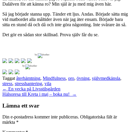
Dalälven för att känna ro? Min själ är ju med mig även här.
Så jag började stanna upp. Tänder ett ljus. Andas. Började sätta mig
vid matbordet alla måltider även när jag äter ensam. Började bara
sitta en stund då och då och inte göra någonting. Inte svårare än så.
Det gör en sådan stor skillnad. Prova själv får du se.
by
by
Taggat
återhämtning
,
Mindfulness
,
oro
,
övning
,
självmedkänsla
,
stress
,
stresshantering
,
vila
Inläggsnavigering
←
En vecka på Livsstilsgården
Hälsoresa till Kreta i maj – boka nu!
→
Lämna ett svar
Din e-postadress kommer inte publiceras.
Obligatoriska fält är
märkta
*