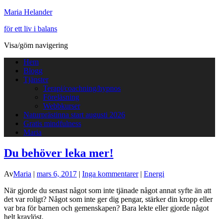
Maria Helander
för ett liv i balans
Visa/göm navigering
Hem
Blogg
Tjänster
Terapi/coachning/hypnos
Föreläsning
Webbkurser
Naturprästinna start augusti 2026
Gratis mindfulness
Maria
Du behöver leka mer!
Av
Maria
|
mars 6, 2017
|
Inga kommentarer
|
Energi
När gjorde du senast något som inte tjänade något annat syfte än att
det var roligt? Något som inte ger dig pengar, stärker din kropp eller
var bra för barnen och gemenskapen? Bara lekte eller gjorde något
helt kravlöst.