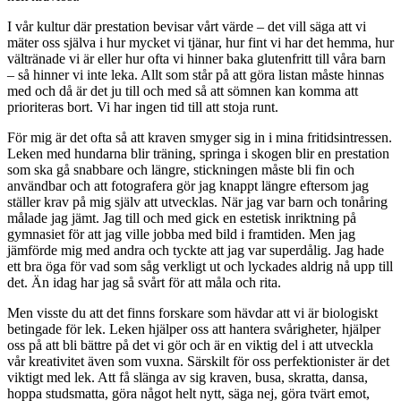
I vår kultur där prestation bevisar vårt värde – det vill säga att vi
mäter oss själva i hur mycket vi tjänar, hur fint vi har det hemma, hur
vältränade vi är eller hur ofta vi hinner baka glutenfritt till våra barn
– så hinner vi inte leka. Allt som står på att göra listan måste hinnas
med och då är det ju till och med så att sömnen kan komma att
prioriteras bort. Vi har ingen tid till att stoja runt.
För mig är det ofta så att kraven smyger sig in i mina fritidsintressen.
Leken med hundarna blir träning, springa i skogen blir en prestation
som ska gå snabbare och längre, stickningen måste bli fin och
användbar och att fotografera gör jag knappt längre eftersom jag
ställer krav på mig själv att utvecklas. När jag var barn och tonåring
målade jag jämt. Jag till och med gick en estetisk inriktning på
gymnasiet för att jag ville jobba med bild i framtiden. Men jag
jämförde mig med andra och tyckte att jag var superdålig. Jag hade
ett bra öga för vad som såg verkligt ut och lyckades aldrig nå upp till
det. Än idag har jag så svårt för att måla och rita.
Men visste du att det finns forskare som hävdar att vi är biologiskt
betingade för lek. Leken hjälper oss att hantera svårigheter, hjälper
oss på att bli bättre på det vi gör och är en viktig del i att utveckla
vår kreativitet även som vuxna. Särskilt för oss perfektionister är det
viktigt med lek. Att få slänga av sig kraven, busa, skratta, dansa,
hoppa studsmatta, göra något helt nytt, säga nej, göra tvärt emot,