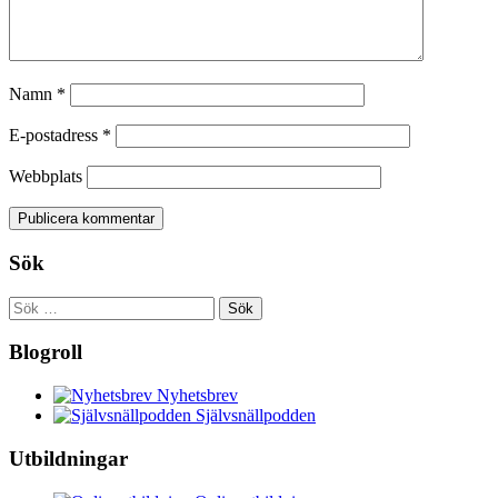
Namn
*
E-postadress
*
Webbplats
Sök
Sök
efter:
Blogroll
Nyhetsbrev
Självsnällpodden
Utbildningar