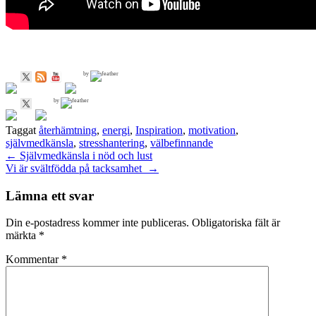
by
by
Taggat
återhämtning
,
energi
,
Inspiration
,
motivation
,
självmedkänsla
,
stresshantering
,
välbefinnande
Inläggsnavigering
←
Självmedkänsla i nöd och lust
Vi är svältfödda på tacksamhet
→
Lämna ett svar
Din e-postadress kommer inte publiceras.
Obligatoriska fält är
märkta
*
Kommentar
*