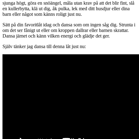
sjunga högt, göra en snöängel, måla utan krav på att det blir fint, slå
en kullerbytta, klä ut dig, åk pulka, lek med ditt husdjur eller dina
barn eller något som känns roligt just nu.
Sätt på din favoritlåt idag och dansa som om ingen såg dig. Strunta i
om det ser fånigt ut eller om kroppen dallrar eller barnen skrattar.
Dansa järnet och känn vilken energi och glädje det ger.
Själv tänker jag dansa till denna låt just nu: