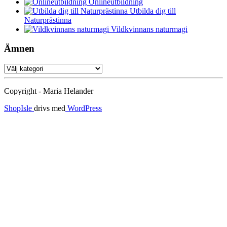
Onlineutbildning
Utbilda dig till
Naturprästinna
Vildkvinnans naturmagi
Ämnen
Ämnen
Copyright - Maria Helander
ShopIsle
drivs med
WordPress